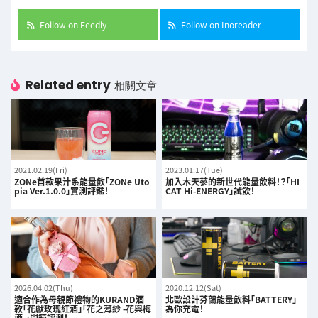
Follow on Feedly
Follow on Inoreader
Related entry
相關文章
2021.02.19(Fri)
2023.01.17(Tue)
ZONe首款果汁系能量飲「ZONe Uto
加入木天蓼的新世代能量飲料！？「HI
pia Ver.1.0.0」實測評鑑！
CAT Hi-ENERGY」試飲！
2026.04.02(Thu)
2020.12.12(Sat)
適合作為母親節禮物的KURAND酒
北歐設計芬蘭能量飲料「BATTERY」
款「花獻玫瑰紅酒」「花之薄紗 -花與梅
為你充電！
酒-」開箱評測！