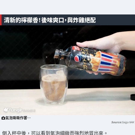
清新的檸檬香！後味爽口，與炸雞絕配
氣泡嘶嘶作響⋯
Saiga NAK
倒入杯中後，可以看到氣泡細緻而強烈地冒出來。