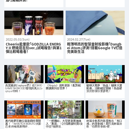
2022.05.01(Sun)
2024.02.27(Tue)
Cheerio能量飲「GODZILLA ENERG
輕薄明亮的智慧雷射投影機「Dangb
Y II 燃燒哥吉拉ver.」試喝報告！與第1
ei Atom」評測！搭載Google TV打造
彈比較喝看看！
完美新生活
高質素的Cosplayer們！在TOKYO
《Ninjala》資料更新！配對範
貓咪大戰爭「熱血！貓咪大運
GAME SHOW 2022發現的美人Co
圍擴展到全世界！
動會」活動確定開催！熱血硬
splayer特輯！
派的那傢伙要參戰！
萬代南夢宮數位版遊戲特賣開
「一揆團結」大型更新實施進
杯裝冷飲系列首度推出「有口
幕！「NARUTO X BORUTO 火影
入「裏面」！討伐應援特賣&女
感」的茶拿鐵！星巴克杯裝冷
忍者 終極風暴羈絆…
侍從T恤贈送…
飲「伯爵茶拿鐵+蜜…