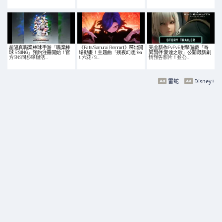
超逼真職業棒球手游「職業棒
《Fate/Samurai Remnant》釋出開
完全新作PvPvE射擊遊戲「奇
球 RISING」預約注冊開始！官
場動畫！主題曲「残夜幻想 fea
異賢伴 愛達之歌」公開最新劇
方SNS同步舉辦活…
t. 六花 / S…
情預告影片！並公…
雷蛇
Disney+