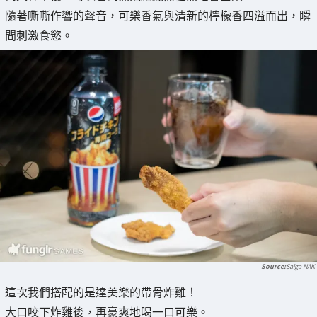
隨著嘶嘶作響的聲音，可樂香氣與清新的檸檬香四溢而出，瞬
間刺激食慾。
Saiga NAK
這次我們搭配的是達美樂的帶骨炸雞！
大口咬下炸雞後，再豪爽地喝一口可樂。