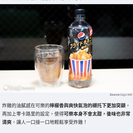
Saiga NAK
炸雞的油膩感在可樂的
檸檬香與爽快氣泡的襯托下更加突顯
，
再加上零卡路里的設定，使得
可樂本身不會太甜，後味也非常
清爽
，讓人一口接一口地輕鬆享受炸雞！