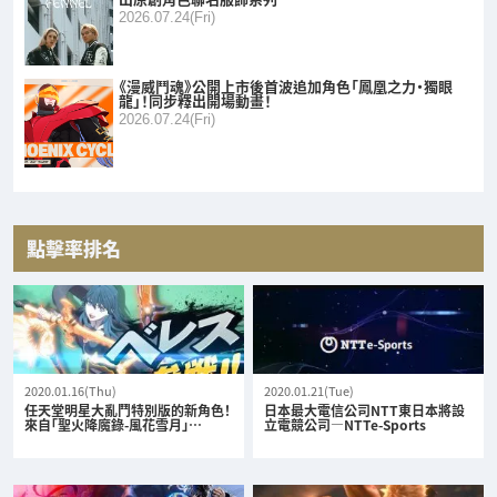
2026.07.24(Fri)
《漫威鬥魂》公開上市後首波追加角色「鳳凰之力・獨眼
龍」！同步釋出開場動畫！
2026.07.24(Fri)
點擊率排名
2020.01.16(Thu)
2020.01.21(Tue)
任天堂明星大亂鬥特別版的新角色！
日本最大電信公司NTT東日本將設
來自「聖火降魔錄-風花雪月」…
立電競公司—NTTe-Sports