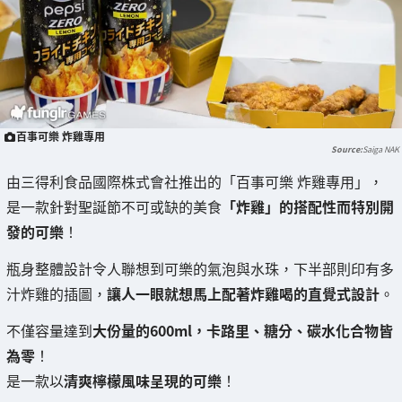
百事可樂 炸雞專用
Saiga NAK
由三得利食品國際株式會社推出的「百事可樂 炸雞專用」，
是一款針對聖誕節不可或缺的美食
「炸雞」的搭配性而特別開
發的可樂
！
瓶身整體設計令人聯想到可樂的氣泡與水珠，下半部則印有多
汁炸雞的插圖，
讓人一眼就想馬上配著炸雞喝的直覺式設計
。
不僅容量達到
大份量的600ml，卡路里、糖分、碳水化合物皆
為零
！
是一款以
清爽檸檬風味呈現的可樂
！