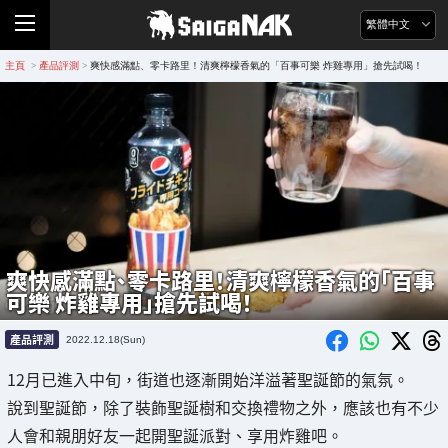
繁體中文
主頁
產品評測
爽快感滿點、零卡路里！清爽檸檬香氣的「百事可樂 炸雞專用」搶先試喝！
>
>
爽快感滿點、零卡路里！清爽檸檬香氣的「百事
可樂 炸雞專用」搶先試喝！
產品評測
2022.12.18(Sun)
12月已進入中旬，街道也逐漸開始洋溢著聖誕節的氣氛。
說到聖誕節，除了裝飾聖誕樹和交換禮物之外，應該也有不少
人會和親朋好友一起開聖誕派對、享用炸雞吧。