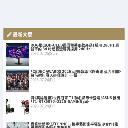
最新文章
ROG推出QD-OLED遊戲螢幕兩款產品！採用 280Hz 刷
新率的 34 吋超寬螢幕與採用 240Hz …
2026.07.25(Sat)
「CEDEC AWARDS 2026」現場報導！《咚奇剛 蕉力全開》
將「破壞」融入遊戲設計，一舉…
2026.07.24(Fri)
與《英雄聯盟》世界冠軍 T1 聯名顯示卡登場！ASUS 推出
「T1-RTX5070-O12G-GAMING」與…
2026.07.24(Fri)
職業電競隊伍「FENNEL」攜手藝術家平塚梨沙合作！推
出原創角色聯名服飾系列