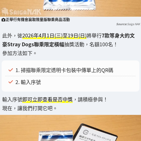
正舉行有機會贏取限量版聯乘商品活動
Saiga NAK
此外，徙
2026年4月1日(三)至19日(日)
將舉行
7款等身大的文
豪Stray Dogs聯乘限定橫幅
抽獎活動，名額100名！
參加方法如下。
1. 掃描聯乘限定透明卡包裝中傳單上的QR碼
2. 輸入序號
輸入序號
即可立即查看是否中獎
，請積極參與！
現在，讓我們打開它吧。