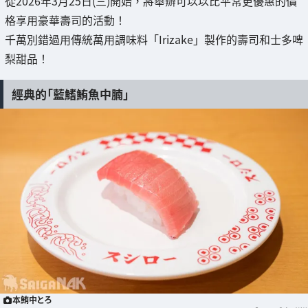
從2026年3月25日(三)開始，將舉辦可以以比平常更優惠的價
格享用豪華壽司的活動！
千萬別錯過用傳統萬用調味料「Irizake」製作的壽司和士多啤
梨甜品！
經典的「藍鰭鮪魚中腩」
本鮪中とろ