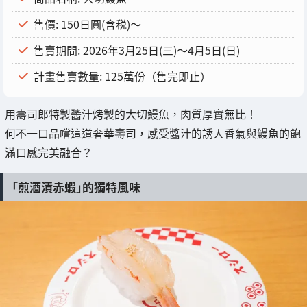
售價: 150日圓(含税)～
售賣期間: 2026年3月25日(三)～4月5日(日)
計畫售賣數量: 125萬份（售完即止）
用壽司郎特製醬汁烤製的大切鰻魚，肉質厚實無比！
何不一口品嚐這道奢華壽司，感受醬汁的誘人香氣與鰻魚的飽
滿口感完美融合？
「煎酒漬赤蝦」的獨特風味