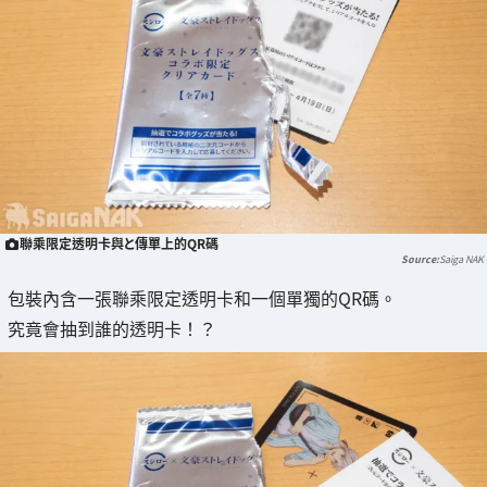
聯乘限定透明卡與と傳單上的QR碼
Saiga NAK
包裝內含一張聯乘限定透明卡和一個單獨的QR碼。
究竟會抽到誰的透明卡！？