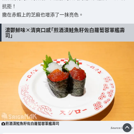
抗拒！
撒在赤蝦上的芝麻也增添了一抹亮色。
濃鬱鮮味×清爽口感「煎酒漬鮭魚籽佐白蘿蔔蓉軍艦壽
司」
煎酒漬鮭魚籽佐白蘿蔔蓉軍艦壽司
Saiga NAK