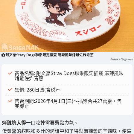
附文豪Stray Dogs聯乘限定插簽 麻辣風味烤雞佐炸青蔥
Saiga NAK
商品名稱: 附文豪Stray Dogs聯乘限定插簽 麻辣風味
烤雞佐炸青蔥
售價: 280日圓(含税)～
售賣期間:2026年4月1日(三)～插簽合共27萬張，售
完即止
烤雞塊大得
一口吃掉需要費點力氣。
蛋黃醬的甜味和多汁的烤雞中和了特製麻辣醬的辛辣味，使這