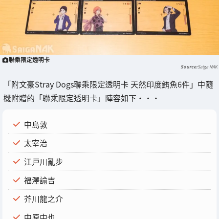
聯乘限定透明卡
Saiga NAK
「附文豪Stray Dogs聯乘限定透明卡 天然印度鮪魚6件」中隨
機附贈的「聯乘限定透明卡」陣容如下・・・
中島敦
太宰治
江戸川亂步
福澤諭吉
芥川龍之介
中原中也