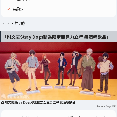
森鷗外
・・・共7款！
「附文豪Stray Dogs聯乘限定亞克力立牌 無酒精飲品」
附文豪Stray Dogs聯乘限定亞克力立牌 無酒精飲品
Saiga NAK