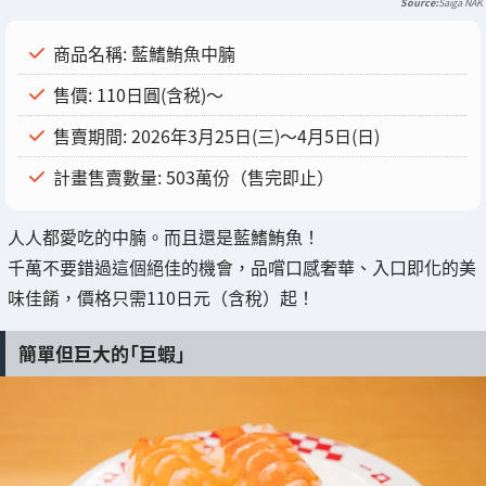
Saiga NAK
商品名稱: 藍鰭鮪魚中腩
售價: 110日圓(含税)～
售賣期間: 2026年3月25日(三)～4月5日(日)
計畫售賣數量: 503萬份（售完即止）
人人都愛吃的中腩。而且還是藍鰭鮪魚！
千萬不要錯過這個絕佳的機會，品嚐口感奢華、入口即化的美
味佳餚，價格只需110日元（含稅）起！
簡單但巨大的「巨蝦」