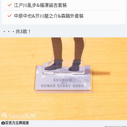
江戸川亂步&福澤諭吉套裝
中原中也&芥川龍之介&森鷗外套裝
・・・共3款！
亞克力立牌底座
Saiga NAK