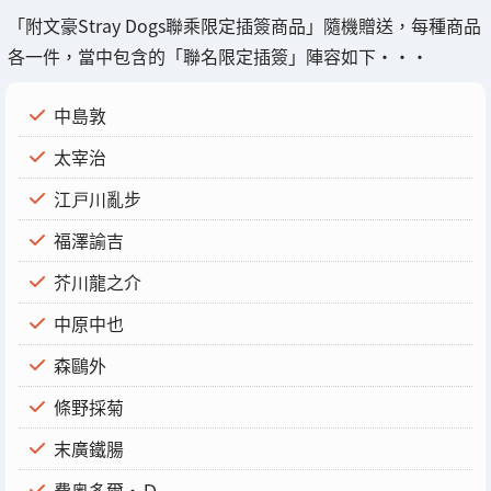
「附文豪Stray Dogs聯乘限定插簽商品」隨機贈送，每種商品
各一件，當中包含的「聯名限定插簽」陣容如下・・・
中島敦
太宰治
江戸川亂步
福澤諭吉
芥川龍之介
中原中也
森鷗外
條野採菊
末廣鐵腸
費奥多爾・Ｄ