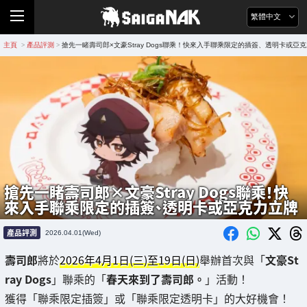
繁體中文
主頁
產品評測
搶先一睹壽司郎×文豪Stray Dogs聯乘！快來入手聯乘限定的插簽、透明卡或亞
>
>
搶先一睹壽司郎×文豪Stray Dogs聯乘！快
來入手聯乘限定的插簽、透明卡或亞克力立牌
產品評測
2026.04.01(Wed)
壽司郎
將於
2026年4月1日(三)至19日(日)
舉辦首次與「
文豪St
ray Dogs
」聯乘的「
春天來到了壽司郎。
」活動！
獲得「聯乘限定插簽」或「聯乘限定透明卡」的大好機會！