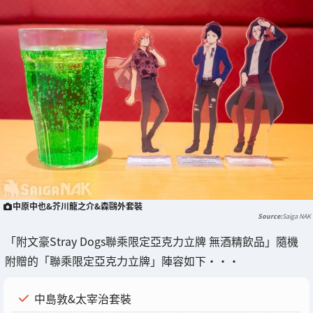
中原中也&芥川龍之介&森鷗外套裝
Saiga NAK
「附文豪Stray Dogs聯乘限定亞克力立牌 無酒精飲品」隨機
附贈的「聯乘限定亞克力立牌」陣容如下・・・
中島敦&太宰治套裝