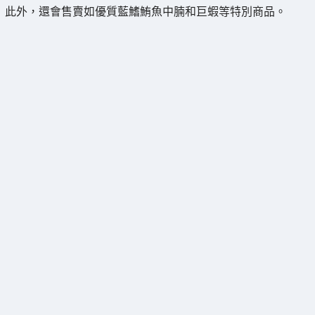
此外，還會售賣如優質藍鰭鮪魚中腩和巨蝦等特別商品。