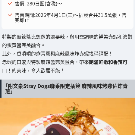
售價: 280日圓(含税)～
售賣期間:2026年4月1日(三)～插簽合共31.5萬張，售
完即止
特製的麻辣醬比想像的還要辣，與用鹽調味的鮮美赤蝦和濃鬱
的蛋黃醬完美融合。
此外，香噴噴的炸青蔥與麻辣風味炸赤蝦堪稱絕配！
赤蝦的口感與特製麻辣醬完美融合，帶來
飽滿鮮嫩和香辣可
口！
的美味，令人欲罷不能！
「附文豪Stray Dogs聯乘限定插簽 麻辣風味烤雞佐炸青
蔥」