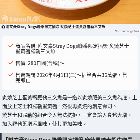
附文豪Stray Dogs聯乘限定插簽 炙燒芝士蛋黃醬羅勒三文魚
Saiga NAK
商品名稱: 附文豪Stray Dogs聯乘限定插簽 炙燒芝士
蛋黃醬羅勒三文魚
售價: 280日圓(含税)～
售賣期間:2026年4月1日(三)～插簽合共36萬張，售
完即止
炙燒芝士蛋黃醬羅勒三文魚是一道以炙燒肥美三文魚為底，上
面放上芝士和羅勒蛋黃醬，然後再炙燒的創意壽司。
燒芝士和羅勒的組合令人無法抗拒，一定會讓人食慾大增。
加入羅勒葉增添風味，使其更加美味。
「附文豪Stray Dogs聯乘限定插簽 麻辣風味赤蝦佐炸青