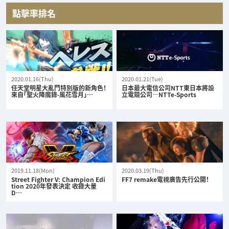
點擊率排名
2020.01.16(Thu)
2020.01.21(Tue)
任天堂明星大亂鬥特別版的新角色！
日本最大電信公司NTT東日本將設
來自「聖火降魔錄-風花雪月」…
立電競公司—NTTe-Sports
2019.11.18(Mon)
2020.03.19(Thu)
Street Fighter V: Champion Edi
FF7 remake電視廣告先行公開！
tion 2020年發表決定 收錄大量
D…