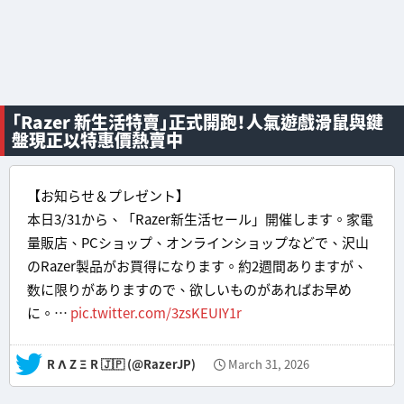
「Razer 新生活特賣」正式開跑！人氣遊戲滑鼠與鍵
盤現正以特惠價熱賣中
【お知らせ＆プレゼント】
本日3/31から、「Razer新生活セール」開催します。家電
量販店、PCショップ、オンラインショップなどで、沢山
のRazer製品がお買得になります。約2週間ありますが、
数に限りがありますので、欲しいものがあればお早め
に。…
pic.twitter.com/3zsKEUIY1r
— R Λ Z Ξ R 🇯🇵 (@RazerJP)
March 31, 2026