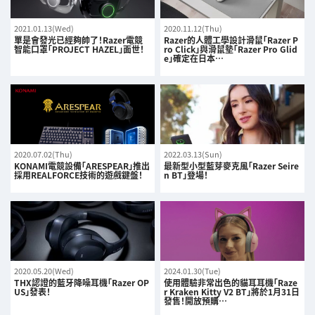
2021.01.13(Wed)
2020.11.12(Thu)
單是會發光已經夠帥了！Razer電競
Razer的人體工學設計滑鼠「Razer P
智能口罩「PROJECT HAZEL」面世！
ro Click」與滑鼠墊「Razer Pro Glid
e」確定在日本…
2020.07.02(Thu)
2022.03.13(Sun)
KONAMI電競設備「ARESPEAR」推出
最新型小型藍芽麥克風「Razer Seire
採用REALFORCE技術的遊戲鍵盤！
n BT」登場！
2020.05.20(Wed)
2024.01.30(Tue)
THX認證的藍牙降噪耳機「Razer OP
使用體驗非常出色的貓耳耳機「Raze
US」發表！
r Kraken Kitty V2 BT」將於1月31日
發售！開放預購…