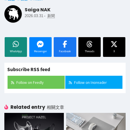
Saiga NAK
-
2026.03.31
新聞
WhatsApp
Messenger
Facebook
Threads
X
Subscribe RSS feed
Follow on Feedly
Follow on Inoreader
Related entry
相關文章