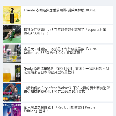
Frienbr 衣物及家居香薰噴霧-瀨戶內檸檬 300mL
提神並回復專注力！在電競遊戲中試喝了「esports對策
BREAK OUT」！
容量大・味道佳・零熱量！作弊級能量飲「ZONe
Unlimited ZERO Ver.1.0.0」實測評鑑！
Genky原創能量飲料「SKY HIGH」評測！一款絕對想不到
它竟然來自日本的勁爽型能量飲料
《餓狼傳說 City of the Wolves》不知火舞的騎士套裝造型
備受期待的模型化！預定2026年10月發售
紫色魔法之翼降臨！「Red Bull能量飲料 Purple
Edition」登場！