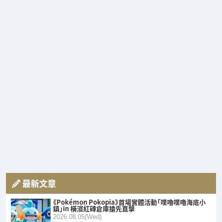
最新文章
《Pokémon Pokopia》首場實體活動「噗嚕噗嚕海底小
鎮」in 橫濱紅磚倉庫搶先直擊
2026.08.05(Wed)