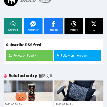
-
2026.03.30
產品評測
WhatsApp
Messenger
Facebook
Threads
X
Subscribe RSS feed
Follow on Feedly
Follow on Inoreader
Related entry
相關文章
2022.05.28(Sat)
2021.06.26(Sat)