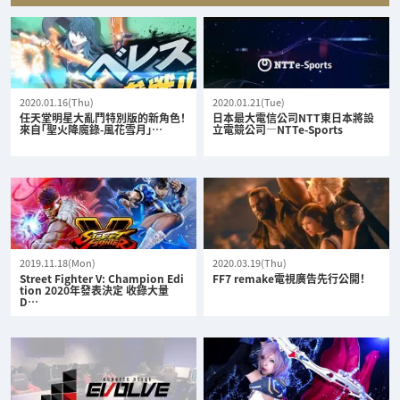
2020.01.16(Thu)
2020.01.21(Tue)
任天堂明星大亂鬥特別版的新角色！
日本最大電信公司NTT東日本將設
來自「聖火降魔錄-風花雪月」…
立電競公司—NTTe-Sports
2019.11.18(Mon)
2020.03.19(Thu)
Street Fighter V: Champion Edi
FF7 remake電視廣告先行公開！
tion 2020年發表決定 收錄大量
D…