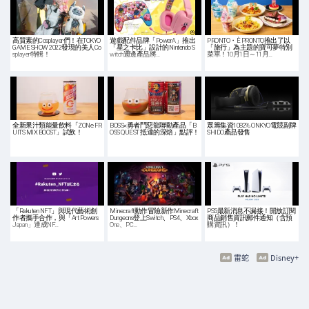
高質素的Cosplayer們！在TOKYO
遊戲配件品牌「PowerA」推出
PRONTO・È PRONTO推出了以
GAME SHOW 2022發現的美人Co
「星之卡比」設計的Nintendo S
「旅行」為主題的寶可夢特別
splayer特輯！
witch週邊產品將…
菜單！10月1日～11月…
全新果汁類能量飲料「ZONe FR
BOSS×勇者鬥惡龍聯動產品「B
眾籌集資1082% ONKYO電競副牌
UITS MIX BOOST」試飲！
OSS QUEST 抵達的深焙」點評！
SHIDO產品發售
「Rakuten NFT」與現代藝術創
Minecraft動作冒險新作Minecraft
PS5最新消息不漏接！開放訂閱
作者攜手合作，與「Art Powers
Dungeons登上Switch、PS4、Xbox
商品銷售資訊郵件通知（含預
Japan」達成NF…
One、PC…
購資訊）！
雷蛇
Disney+