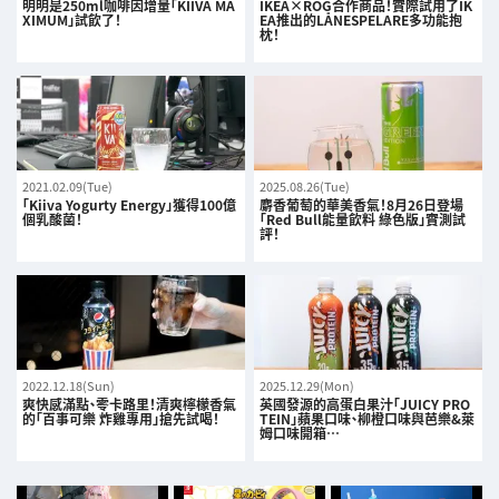
明明是250ml咖啡因增量「KIIVA MA
IKEA×ROG合作商品！實際試用了IK
XIMUM」試飲了！
EA推出的LÅNESPELARE多功能抱
枕！
2021.02.09(Tue)
2025.08.26(Tue)
「Kiiva Yogurty Energy」獲得100億
麝香葡萄的華美香氣！8月26日登場
個乳酸菌！
「Red Bull能量飲料 綠色版」實測試
評！
2022.12.18(Sun)
2025.12.29(Mon)
爽快感滿點、零卡路里！清爽檸檬香氣
英國發源的高蛋白果汁「JUICY PRO
的「百事可樂 炸雞專用」搶先試喝！
TEIN」蘋果口味、柳橙口味與芭樂&萊
姆口味開箱…