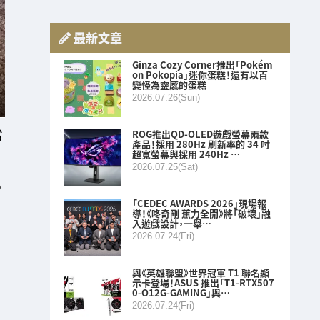
最新文章
Ginza Cozy Corner推出「Pokém
on Pokopia」迷你蛋糕！還有以百
變怪為靈感的蛋糕
2026.07.26(Sun)
ROG推出QD-OLED遊戲螢幕兩款
產品！採用 280Hz 刷新率的 34 吋
超寬螢幕與採用 240Hz …
2026.07.25(Sat)
o
「CEDEC AWARDS 2026」現場報
導！《咚奇剛 蕉力全開》將「破壞」融
入遊戲設計，一舉…
2026.07.24(Fri)
與《英雄聯盟》世界冠軍 T1 聯名顯
示卡登場！ASUS 推出「T1-RTX507
0-O12G-GAMING」與…
2026.07.24(Fri)