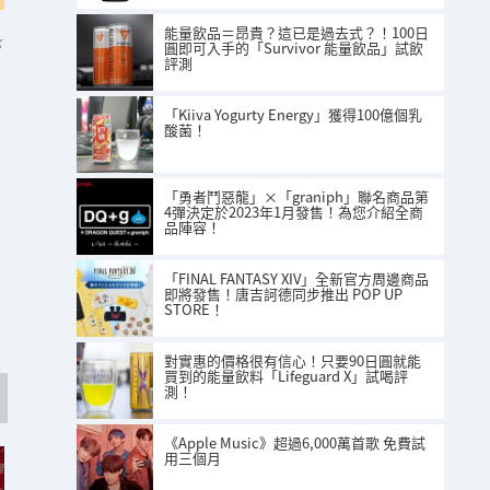
能量飲品＝昂貴？這已是過去式？！100日
K
圓即可入手的「Survivor 能量飲品」試飲
評測
「Kiiva Yogurty Energy」獲得100億個乳
酸菌！
「勇者鬥惡龍」×「graniph」聯名商品第
4彈決定於2023年1月發售！為您介紹全商
品陣容！
「FINAL FANTASY XIV」全新官方周邊商品
即將發售！唐吉訶德同步推出 POP UP
STORE！
對實惠的價格很有信心！只要90日圓就能
買到的能量飲料「Lifeguard X」試喝評
測！
《Apple Music》超過6,000萬首歌 免費試
用三個月