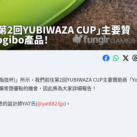
回YUBIWAZA CUP」主要贊
ogibo產品！
 CUP(指技杯)」所示，我們前往第2回YUBIWAZA CUP主要贊助商「Y
授懶骨頭優點的機會，因此將為大家詳細報告！
悉的設計師YAT氏(
@yat8823jp
)。