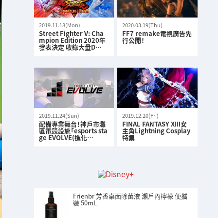
2019.11.18(Mon)
2020.03.19(Thu)
Street Fighter V: Cha
FF7 remake電視廣告先
mpion Edition 2020年
行公開！
發表決定 收錄大量D…
2019.11.24(Sun)
2019.12.20(Fri)
配備專業舞台！神戶市灘
FINAL FANTASY XIII女
區電競設施「esports sta
主角Lightning Cosplay
ge EVOLVE(進化…
特集
Frienbr 芳香桌面除菌液 瀨戶內檸檬 便攜
裝 50mL