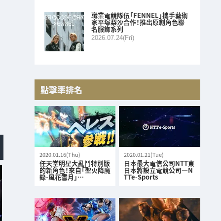
職業電競隊伍「FENNEL」攜手藝術
家平塚梨沙合作！推出原創角色聯
名服飾系列
2026.07.24(Fri)
點擊率排名
2020.01.16(Thu)
2020.01.21(Tue)
任天堂明星大亂鬥特別版
日本最大電信公司NTT東
的新角色！來自「聖火降魔
日本將設立電競公司—N
錄-風花雪月」…
TTe-Sports