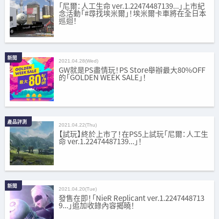
「尼爾：人工生命 ver.1.22474487139...」上市紀
念活動「#尋找埃米爾」！埃米爾卡車將在全日本
巡迴！
新聞
2021.04.28(Wed)
GW就是PS盡情玩！PS Store舉辦最大80%OFF
的「GOLDEN WEEK SALE」！
產品評測
2021.04.22(Thu)
【試玩】終於上市了！在PS5上試玩「尼爾：人工生
命 ver.1.22474487139...」！
新聞
2021.04.20(Tue)
發售在即！「NieR Replicant ver.1.2247448713
9...」追加收錄內容揭曉！