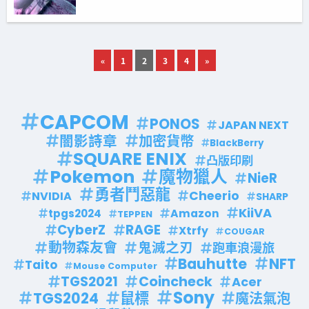
«
1
2
3
4
»
CAPCOM
PONOS
JAPAN NEXT
闇影詩章
加密貨幣
BlackBerry
SQUARE ENIX
凸版印刷
Pokemon
魔物獵人
NieR
勇者鬥惡龍
Cheerio
NVIDIA
SHARP
KiiVA
tpgs2024
Amazon
TEPPEN
RAGE
CyberZ
Xtrfy
COUGAR
動物森友會
鬼滅之刃
跑車浪漫旅
NFT
Bauhutte
Taito
Mouse Computer
TGS2021
Coincheck
Acer
Sony
TGS2024
鼠標
魔法氣泡