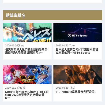
點擊率排名
2020.01.16(Thu)
2020.01.21(Tue)
任天堂明星大亂鬥特別版的新角色！
日本最大電信公司NTT東日本將設
來自「聖火降魔錄-風花雪月」…
立電競公司—NTTe-Sports
2019.11.18(Mon)
2020.03.19(Thu)
Street Fighter V: Champion Edi
FF7 remake電視廣告先行公開！
tion 2020年發表決定 收錄大量
D…