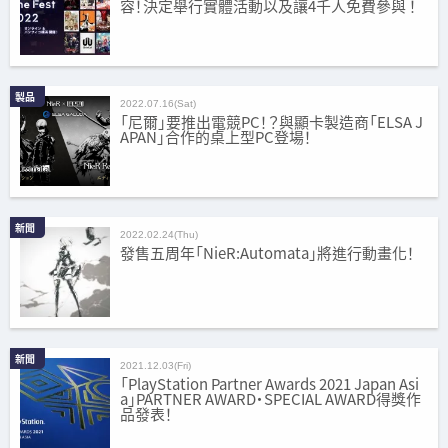
容！決定舉行實體活動以及讓4千人免費參與 ！
製品
2022.07.16(Sat)
「尼爾」要推出電競PC！？與顯卡製造商「ELSA J
APAN」合作的桌上型PC登場！
新聞
2022.02.24(Thu)
發售五周年「NieR:Automata」將進行動畫化！
新聞
2021.12.03(Fri)
「PlayStation Partner Awards 2021 Japan Asi
a」PARTNER AWARD・SPECIAL AWARD得獎作
品發表！