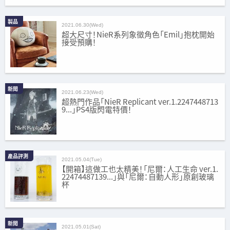
製品
2021.06.30(Wed)
超大尺寸！NieR系列象徵角色「Emil」抱枕開始
接受預購！
新聞
2021.06.23(Wed)
超熱門作品「NieR Replicant ver.1.2247448713
9...」PS4版閃電特價！
產品評測
2021.05.04(Tue)
【開箱】這做工也太精美！「尼爾：人工生命 ver.1.
22474487139...」與「尼爾：自動人形」原創玻璃
杯
新聞
2021.05.01(Sat)