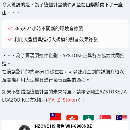
令人驚訝的是，為了這個計畫他們甚至
在山梨縣買下了一座
山
・・・
365天24小時不間斷的環境音錄製
利用大型機具進行大規模的擬音效果錄製
・・・為了實現製這件企劃，AZSTOKE正與各方協力共同推
進。
在演講影片的約46分12秒左右，可以聽到企劃的詳細介紹以
及實際利用大型機具進行擬音錄製的過程。
如果不想錯過這個計畫的未來發展，請務必關注AZSTOKE / A
LGAZODIK官方X帳戶(
@A_Z_Stoke
)く！
INZONE H9 黑色 WH-G900NBZ