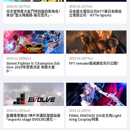
2020.01.16(Thu)
2020.01.21(Tue)
任天堂明星大亂鬥特別版的新角色！
日本最大電信公司NTT東日本將設
來自「聖火降魔錄-風花雪月」…
立電競公司—NTTe-Sports
2019.11.18(Mon)
2020.03.19(Thu)
Street Fighter V: Champion Edi
FF7 remake電視廣告先行公開！
tion 2020年發表決定 收錄大量
D…
2019.11.24(Sun)
2019.12.20(Fri)
配備專業舞台！神戶市灘區電競設施
FINAL FANTASY XIII女主角Light
「esports stage EVOLVE(進化…
ning Cosplay特集