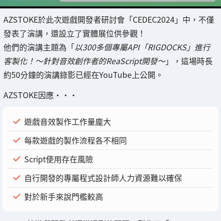
AZSTOKE於此次遊戲開發者研討會「CEDEC2024」中，不僅
發表了演講，還設立了實體展位供參觀！
他們的演講主題為「
以300多個專屬API「RIGDOCKS」進行
客製化！～針對音效創作者的ReaScript開發～
」，這場時長
約50分鐘的演講錄影已經在YouTube上公開。
AZSTOKE因應・・・
遊戲音效製作工作量龐大
每款遊戲的製作流程各不相同
Script使用存在風險
自行開發的專屬程式設計師人力資源難以確保
對於新手來說門檻較高