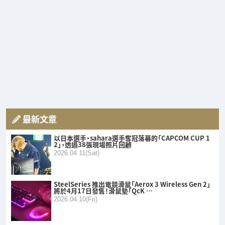
最新文章
以日本選手・sahara選手奪冠落幕的「CAPCOM CUP 1
2」，透過38張現場照片回顧
2026.04.11(Sat)
SteelSeries 推出電競滑鼠「Aerox 3 Wireless Gen 2」
將於4月17日發售！滑鼠墊「QcK …
2026.04.10(Fri)