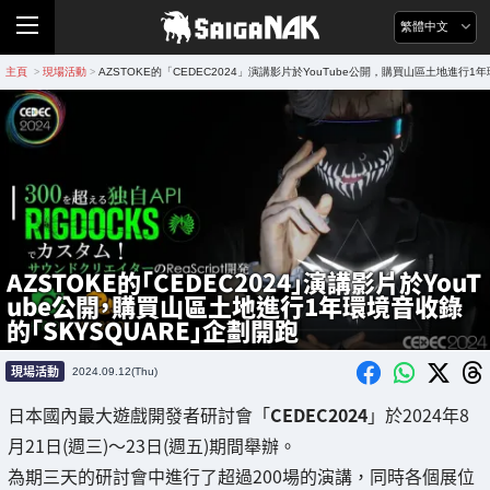
繁體中文
主頁
現場活動
AZSTOKE的「CEDEC2024」演講影片於YouTube公開，購買山區土地進行1
>
>
AZSTOKE的「CEDEC2024」演講影片於YouT
ube公開，購買山區土地進行1年環境音收錄
的「SKYSQUARE」企劃開跑
現場活動
2024.09.12(Thu)
日本國內最大遊戲開發者研討會「
CEDEC2024
」於2024年8
月21日(週三)～23日(週五)期間舉辦。
為期三天的研討會中進行了超過200場的演講，同時各個展位