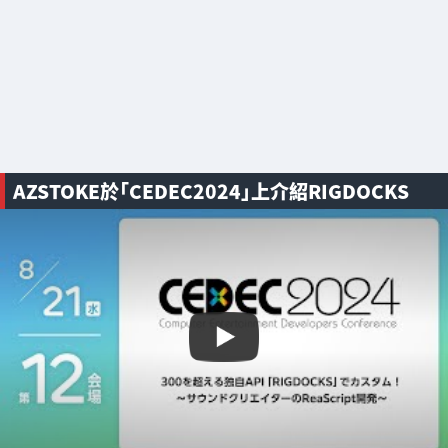
AZSTOKE於「CEDEC2024」上介紹RIGDOCKS