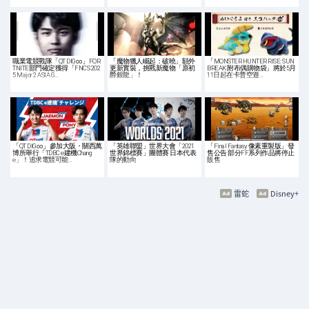
職業電競戰隊「QT DIG∞」FOR
「魔物獵人崛起：破曉」額外
「MONSTER HUNTER RISE: SUN
TNITE部門確定獲得「FNCS 202
更新實裝，挑戰新魔物「原初
BREAK 附布偶購物袋」將於5月
5 Major 2 ASIA G…
爵銀龍」！
11日起在卡普空遊…
「QT DIG∞」參加大阪・關西萬
「英雄聯盟」世界大會「2021
「Final Fantasy 像素重製版」發
博所舉行「TDBC e建機Chang
世界錦標賽」團體賽 日本代表
售公告 部分FF系列作品將停止
e」！追求電競可能…
隊的動向
販售
雷蛇
Disney+