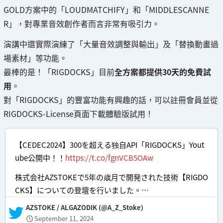
GOLD方案中的「LOUDMATCHIFY」和「MIDDLESCANNE
R」，對專業音效創作者而言非常有吸引力。
演講中還實際演練了「大量音效調整與輸出」及「替換動畫過
場素材」等功能。
最棒的是！「RIGDOCKS」目前
全方案都提供30天的免費試
用
。
對「RIGDOCKS」的豐富功能有興趣的話，可以註冊會員並從
RIGDOCKS-License頁面下載體驗版試用！
【CEDEC2024】300を超える独自API「RIGDOCKS」Yout
ube公開中！！
https://t.co/fgnVCB5OAw
株式会社AZSTOKEで5年の歳月で開発された技術【RIGDO
CKS】についての登壇を行いました。…
— AZSTOKE / ALGAZODIK (@A_Z_Stoke)
September 11, 2024