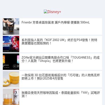
Frienbr 芳香桌面除菌液 瀨戶內檸檬 便攜裝 500mL
系列屈指人氣的「KOF 2002 UM」終於在PS4發售！附特
典實體版也開始預約！
ZONe官方網站公開賽馬娘合作口味「TOUGHNESS」的成
分！人氣款「Utopia」也將更新升級！
一款採用 3D 拉花藝術風格設計的「巧可啵」的人物馬克杯
即將上市！預計2025年4月發售
無糖且使用天然咖啡因製成，泰國能量飲料「YAY」試喝評
測！