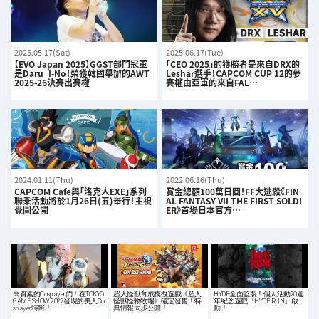
2025.05.17(Sat)
2025.06.17(Tue)
【EVO Japan 2025】GGST部門冠軍
「CEO 2025」的獲勝者是來自DRX的
是Daru_I-No！榮獲韓國舉辦的AWT
Leshar選手！CAPCOM CUP 12的參
2025-26決賽出賽權
賽權由亞軍的來自FAL…
2024.01.11(Thu)
2022.06.16(Thu)
CAPCOM Cafe與「洛克人EXE」系列
賞金總額100萬日圓！FF大逃殺《FIN
聯乘活動將於1月26日(五)舉行！主視
AL FANTASY VII THE FIRST SOLDI
覺圖公開
ER》首場日本官方…
高質素的Cosplayer們！在TOKYO
超人怪獸育成模擬遊戲《超人
HYDE全面監製！個人活動20週
GAME SHOW 2022發現的美人Co
怪獸怪物牧場》確定發售！特
年紀念遊戲「HYDE RUN」啟
splayer特輯！
典情報同步公開！
動！