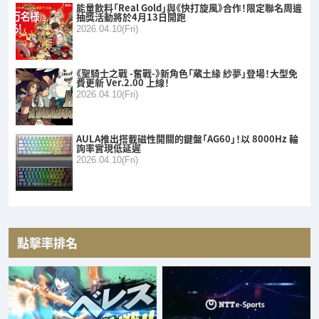
能量飲料「Real Gold」與《快打旋風》合作！限定聯名周邊
抽獎活動將於4月13日開跑
2026.04.10(Fri)
《聖騎士之戰 -奮戰-》新角色「蔵土緣 紗夢」登場！大型免
費更新 Ver.2.00 上線！
2026.04.10(Fri)
AULA推出搭載磁性開關的鍵盤「AG60」！以 8000Hz 輪
詢率實現低延遲
2026.04.10(Fri)
點擊率排名