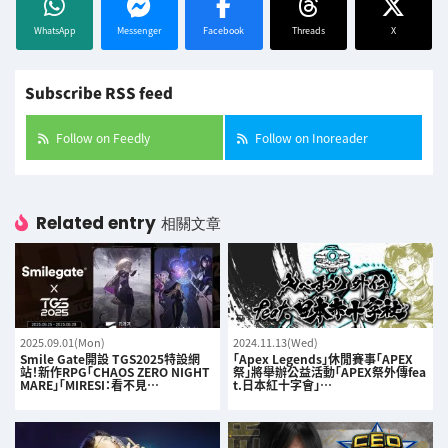
WhatsApp
Messenger
Facebook
Threads
X
Subscribe RSS feed
Follow on Feedly
Follow on Inoreader
Related entry
相關文章
2025.09.01(Mon)
2024.11.13(Wed)
Smile Gate開設 TGS2025特設網
「Apex Legends」休閒賽事「APEX
站！新作RPG「CHAOS ZERO NIGHT
祭」將舉辦公益活動「APEX祭外傳fea
MARE」「MIRESI：看不見…
t.日本紅十字會」…