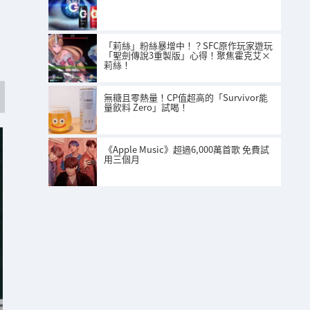
「莉絲」粉絲暴增中！？SFC原作玩家遊玩
「聖劍傳說3重製版」心得！聚焦霍克艾×
莉絲！
無糖且零熱量！CP值超高的「Survivor能
量飲料 Zero」試喝！
《Apple Music》超過6,000萬首歌 免費試
用三個月