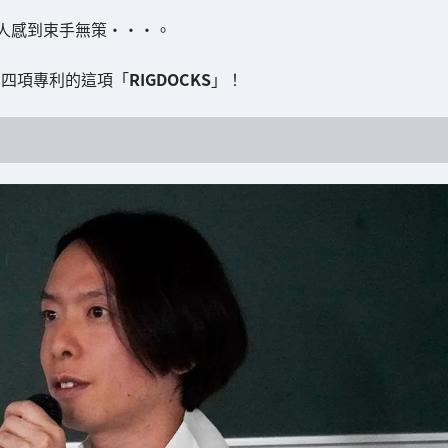
人感到束手無策・・・。
了四項專利的這項「
RIGDOCKS
」！