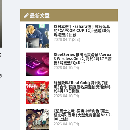
最新文章
以日本選手・sahara選手奪冠落幕
的「CAPCOM CUP 12」，透過38張
現場照片回顧
2026.04.11(Sat)
SteelSeries 推出電競滑鼠「Aerox
3 Wireless Gen 2」將於4月17日發
售！滑鼠墊「QcK …
2026.04.10(Fri)
G
能量飲料「Real Gold」與《快打旋
風》合作！限定聯名周邊抽獎活動將
於4月13日開跑
2026.04.10(Fri)
《聖騎士之戰 -奮戰-》新角色「蔵土
緣 紗夢」登場！大型免費更新 Ver.2.
00 上線！
2026.04.10(Fri)