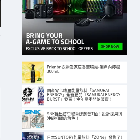
K
Frienbr 衣物及家居香薰噴霧-瀨戶內檸檬
300mL
國産零卡路里能量飲料「SAMURAI
ENERGY」全新產品「SAMURAI ENERGY
BURST」發表！今年夏季開始販賣！
SNK推出首里城重建慈善T恤！設計採用與
沖繩相關的角色！
日本SUNTORY能量飲料「ZONe」發售了!