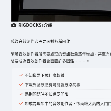
「RIGDOCKS」介紹
成為音效創作者需要面對各種困難！
隨著音效創作者所需要處理的音訊數量逐年增加，甚至有
想要成為音效創作者會面臨許多困難・・・。
不知道要下載什麼軟體
下載外國軟體有可能會感染病毒
遇到問題時不知道要問誰
想成為理想中的音效創作者，卻面臨太高的入門