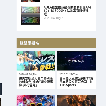
AULA推出搭載磁性開關的鍵盤「AG
60」！以 8000Hz 輪詢率實現低延
遲
2026.04.10(Fri)
點擊率排名
2020.01.16(Thu)
2020.01.21(Tue)
任天堂明星大亂鬥特別版
日本最大電信公司NTT東
的新角色！來自「聖火降魔
日本將設立電競公司—N
錄-風花雪月」…
TTe-Sports