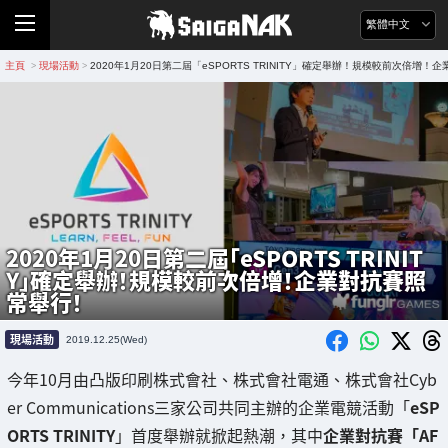
繁體中文
主頁
現場活動
2020年1月20日第二屆「eSPORTS TRINITY」確定舉辦！規模較前次倍增
>
>
2020年1月20日第二屆「eSPORTS TRINIT
Y」確定舉辦！規模較前次倍增！企業對抗賽照
常舉行！
現場活動
2019.12.25(Wed)
今年10月由凸版印刷株式會社、株式會社電通、株式會社Cyb
er Communications三家公司共同主辦的企業電競活動「
eSP
ORTS TRINITY
」首度舉辦就掀起熱潮，其中
企業對抗賽「AF