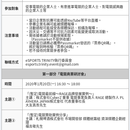
從事電競的企業人士、有意進軍電競的企業人士、對電競感興趣
參加對象
的企業人士等
・當日企業對抗賽可能透過YouTube等平台直播。
・參賽企業名稱可能被媒體報導。
・活動過程可能接受各媒體採訪、拍攝及報導。
・因天災、交通等不可抗力因素可能變更或取消活動。
注意事項
・需收據者請於活動現場索取。
（Passmarket不提供收據）
・活動當日請務必攜帶Passmarket發送的『票券QR碼』。
將於報到時核驗『票券QR碼』。
・恕不接待同業競爭者參加。
eSPORTS TRINITY執行委員會
聯絡方式
esports.trinity.event@gmail.com
第一部分「電競商業研討會」
時間
2020年1月20日(一) 16:30 ～ 18:00
「(暫定)電競最前線～RAGE品牌發展實例～」
主講：株式會社CyberZ 董事 電競事業負責人 RAGE 總製作人 PL
主題①
AYHERA JAPAN株式會社 代表董事社長
大友真吾先生
「(暫定)電競贊助實例分享」
主講：札幌啤酒株式會社 市場開發部 媒體統籌組 資深媒體企劃經
主題②
理
福吉敬先生