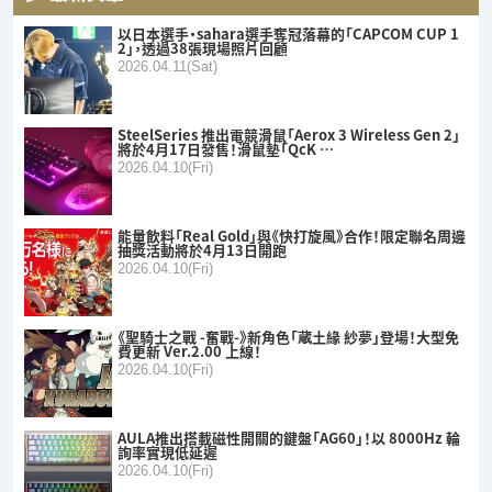
以日本選手・sahara選手奪冠落幕的「CAPCOM CUP 1
2」，透過38張現場照片回顧
2026.04.11(Sat)
SteelSeries 推出電競滑鼠「Aerox 3 Wireless Gen 2」
將於4月17日發售！滑鼠墊「QcK …
2026.04.10(Fri)
能量飲料「Real Gold」與《快打旋風》合作！限定聯名周邊
抽獎活動將於4月13日開跑
2026.04.10(Fri)
《聖騎士之戰 -奮戰-》新角色「蔵土緣 紗夢」登場！大型免
費更新 Ver.2.00 上線！
2026.04.10(Fri)
AULA推出搭載磁性開關的鍵盤「AG60」！以 8000Hz 輪
詢率實現低延遲
2026.04.10(Fri)