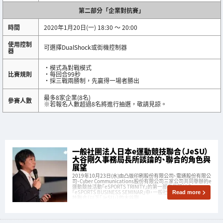
第二部分「企業對抗賽」
時間
2020年1月20日(一) 18:30 ～ 20:00
使用控制
可選擇DualShock或街機控制器
器
・模式為對戰模式
比賽規則
・每回合99秒
・採三戰兩勝制，先贏得一場者勝出
最多8家企業(8名)
參賽人數
※若報名人數超過8名將進行抽選，敬請見諒。
一般社團法人日本e運動競技聯合（JeSU）
大谷剛久事務局長所談論的、聯合的角色與
展望
2019年10月23日(水)由凸版印刷股份有限公司、電通股份有限公
司、Cyber Communications股份有限公司三家公司共同舉辦的e
運動競技活動「eSPORTS TRINITY」的第一部商業研討會
「eSPORTS BUSINESS SEMINAR」中，一般社團法人日本e運動競
Read more
技聯合（以下「JeSU」）的大谷剛