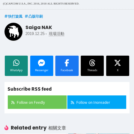
(C)CAPCOM U.S.A., INC. 2016, 2018 ALL RIGHTS RESERVED.
快打旋風
凸版印刷
Saiga NAK
-
2019.12.25
現場活動
WhatsApp
Messenger
Facebook
Threads
X
Subscribe RSS feed
Follow on Feedly
Follow on Inoreader
Related entry
相關文章