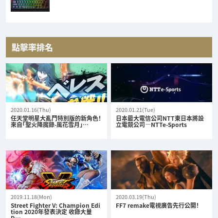
點擊率排名
2020.01.16(Thu)
2020.01.21(Tue)
任天堂明星大亂鬥特別版的新角色！
日本最大電信公司NTT東日本將設
來自「聖火降魔錄-風花雪月」…
立電競公司—NTTe-Sports
2019.11.18(Mon)
2020.03.19(Thu)
Street Fighter V: Champion Edi
FF7 remake電視廣告先行公開！
tion 2020年發表決定 收錄大量
D…