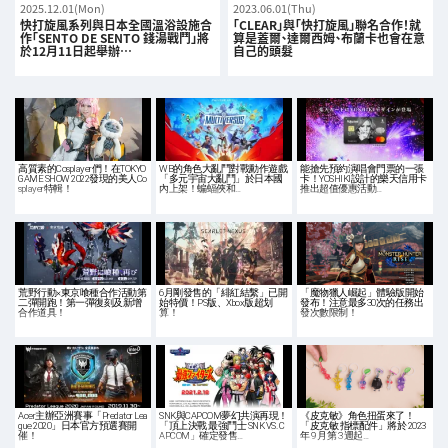
2025.12.01(Mon)
2023.06.01(Thu)
快打旋風系列與日本全國溫浴設施合
「CLEAR」與「快打旋風」聯名合作！就
作「SENTO DE SENTO 錢湯戰鬥」將
算是蓋爾、達爾西姆、布蘭卡也會在意
於12月11日起舉辦…
自己的頭髮
高質素的Cosplayer們！在TOKYO
WB的角色大亂鬥對戰動作遊戲
能搶先預約演唱會門票的一張
GAME SHOW 2022發現的美人Co
「多元宇宙大亂鬥」於日本國
卡！YOSHIKI設計的樂天信用卡
splayer特輯！
內上架！蝙蝠俠和…
推出超值優惠活動…
荒野行動×東京喰種合作活動第
6月剛發售的「緋紅結繫」已開
「魔物獵人崛起」體驗版開始
二彈開跑！第一彈復刻及新增
始特價！PS版、Xbox版超划
發布！注意最多30次的任務出
合作道具！
算！
發次數限制！
Acer主辦亞洲賽事「Predator Lea
SNK與CAPCOM夢幻共演再現！
《皮克敏》角色扭蛋來了！
gue 2020」日本官方預選賽開
「頂上決戰 最強鬥士 SNK VS. C
「皮克敏 指標配件」將於 2023
催！
APCOM」確定發售…
年 9 月第 3 週起…