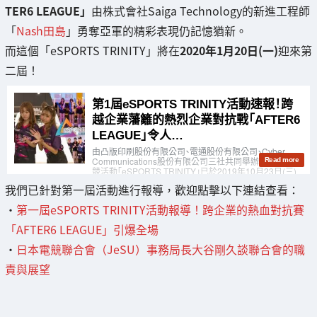
TER6 LEAGUE」
由株式會社Saiga Technology的新進工程師
「
Nash田島
」勇奪亞軍的精彩表現仍記憶猶新。
而這個「eSPORTS TRINITY」將在
2020年1月20日(一)
迎來第
二屆！
我們已針對第一屆活動進行報導，歡迎點擊以下連結查看：
・
第一屆eSPORTS TRINITY活動報導！跨企業的熱血對抗賽
「AFTER6 LEAGUE」引爆全場
・
日本電競聯合會（JeSU）事務局長大谷剛久談聯合會的職
責與展望