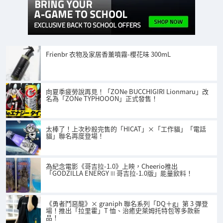
Frienbr 衣物及家居香薰噴霧-櫻花味 300mL
向夏季疲勞說再見！「ZONe BUCCHIGIRI Lionmaru」改
名為「ZONe TYPHOOON」正式發售！
太棒了！上次秒殺完售的「HICAT」×「工作貓」「電話
貓」聯名再度登場！
為紀念電影《哥吉拉-1.0》上映，Cheerio推出
「GODZILLA ENERGY Ⅲ 哥吉拉-1.0版」能量飲料！
《勇者鬥惡龍》× graniph 聯名系列「DQ＋g」第 3 彈登
場！推出「拉里霍」T 恤、治癒史萊姆托特包等多款新
品！