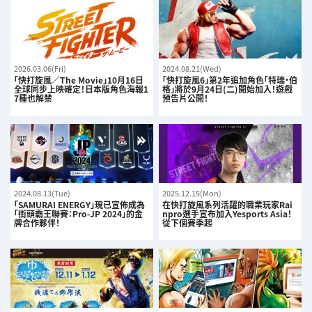
2026.03.06(Fri)
2024.08.21(Wed)
「快打旋風／The Movie」10月16日
「快打旋風6」第2年追加角色「特瑞·伯
全球同步上映確定！日本版角色海報1
格」將於9月24日(二)開始加入！遊戲
7種也解禁
預告片公開！
2024.08.13(Tue)
2025.12.15(Mon)
「SAMURAI ENERGY」現已宣佈成為
在快打旋風系列活躍的職業玩家Rai
「街頭霸王聯賽：Pro-JP 2024」的金
npro選手宣布加入Yesports Asia！
牌合作夥伴！
從下個賽季起