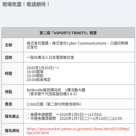
現場氛圍！敬請期待！
第二屆「eSPORTS TRINITY」概要
株式會社電通、株式會社Cyber Communications、凸版印刷株
主辦
式會社
協辦
一般社團法人日本電競聯合會
2020年1月20日(一)
16:00開場
時間
16:30開始
20:00結束預定
Bellesalle飯田橋站前 1樓活動大廳
地點
（東京都千代田區飯田橋3-8-5）
費用
2,000日圓（第二部分附輕食飲料）
・抽選申請期間 ～2020年1月6日(一)23:59止
報名截止
・中選者購票期間 2020年1月7日(二)～1月14日(二)23:59
https://passmarket.yahoo.co.jp/event/show/detail/016hhp1
報名網址
0pcv2m.html