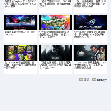
高質素的Cosplayer們！在TOKYO
「勇者鬥惡龍WALK」「DQIII活
「強力清洗模擬器」將於1月31
GAME SHOW 2022發現的美人Co
動」第4章開始！新強敵怪物也
日發售決定！可清潔蘿拉・克
splayer特輯！
登場！
勞馥的宅邸的免費…
最強最新電競手機ASUS「ROG
2020年就以怪物彈珠開始吧！
2023 年 ROG 電競筆電日本發表
PHONE 3」
愛媛縣松山市舉辦「第7回KISU
會！同時舉辦TIE Ru 與瀨戶利
KE presents 電競…
樹參戰 Apex 特…
在 7-Eleven 來場地盤戰吧！超
「惡靈古堡 村莊」的發售日決
「Dead Rising 豪華重製版」PS5
酷炫《斯普拉遁3》聯名餐點全
定為2021年5月8日(六)！同時發
實體版開始發售！全新更新、
6品項公開！
售PS4版、Xbox …
免費體驗版上綫…
雷蛇
Disney+