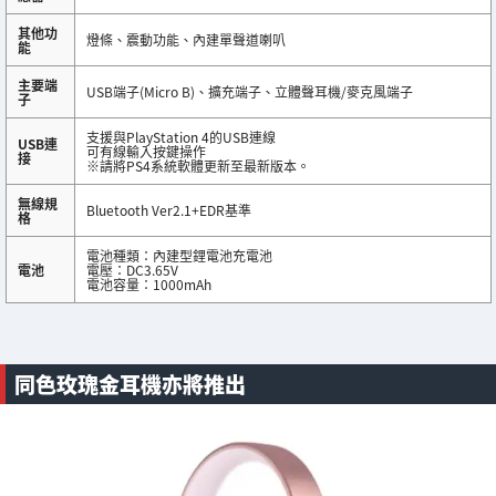
其他功
燈條、震動功能、內建單聲道喇叭
能
主要端
USB端子(Micro B)、擴充端子、立體聲耳機/麥克風端子
子
支援與PlayStation 4的USB連線
USB連
可有線輸入按鍵操作
接
※請將PS4系統軟體更新至最新版本。
無線規
Bluetooth Ver2.1+EDR基準
格
電池種類：內建型鋰電池充電池
電池
電壓：DC3.65V
電池容量：1000mAh
同色玫瑰金耳機亦將推出