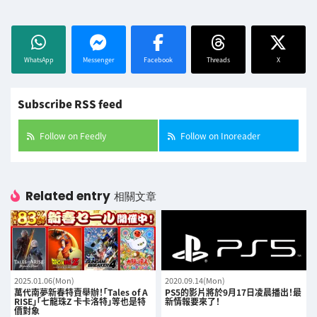
WhatsApp
Messenger
Facebook
Threads
X
Subscribe RSS feed
Follow on Feedly
Follow on Inoreader
Related entry
相關文章
2025.01.06(Mon)
2020.09.14(Mon)
萬代南夢新春特賣舉辦！「Tales of A
PS5的影片將於9月17日凌晨播出！最
RISE」「七龍珠Z 卡卡洛特」等也是特
新情報要來了！
價對象