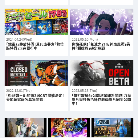
2024.04.24(Wed)
2021.05.10(Mon)
「鐵拳8」終於特價！萬代南夢宮「數位
你快死吧！「鬼滅之刃 火神血風譚」蟲
版特賣」正在舉行中
柱「胡蝶忍」確定參戰！
2022.12.01(Thu)
2023.05.18(Thu)
「街頭霸王6」的第2屆CBT開催決定！
「快打旋風6」公開測試即將開跑！介紹
參加玩家報名募集開始！
影片與各角色操作教學影片同步公開
中！