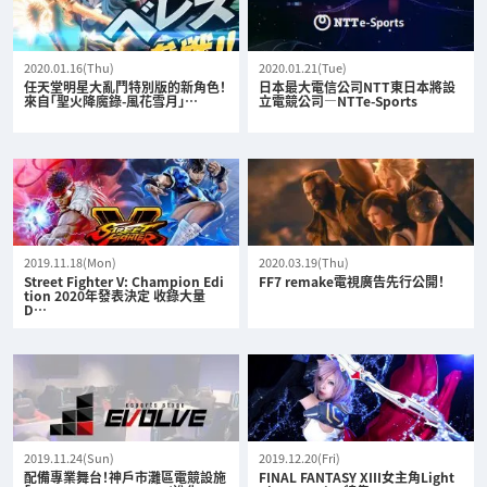
2020.01.16(Thu)
2020.01.21(Tue)
任天堂明星大亂鬥特別版的新角色！
日本最大電信公司NTT東日本將設
來自「聖火降魔錄-風花雪月」…
立電競公司—NTTe-Sports
2019.11.18(Mon)
2020.03.19(Thu)
Street Fighter V: Champion Edi
FF7 remake電視廣告先行公開！
tion 2020年發表決定 收錄大量
D…
2019.11.24(Sun)
2019.12.20(Fri)
配備專業舞台！神戶市灘區電競設施
FINAL FANTASY XIII女主角Light