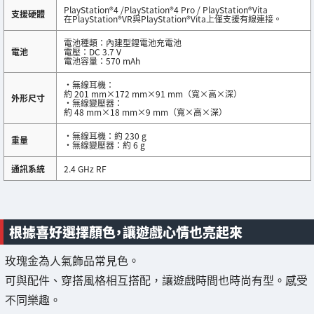
PlayStation®4 /PlayStation®4 Pro / PlayStation®Vita
支援硬體
在PlayStation®VR與PlayStation®Vita上僅支援有線連接。
電池種類：內建型鋰電池充電池
電池
電壓：DC 3.7 V
電池容量：570 mAh
・無線耳機：
約 201 mm×172 mm×91 mm（寬×高×深）
外形尺寸
・無線變壓器：
約 48 mm×18 mm×9 mm（寬×高×深）
・無線耳機：約 230 g
重量
・無線變壓器：約 6 g
通訊系統
2.4 GHz RF
根據喜好選擇顏色，讓遊戲心情也亮起來
玫瑰金為人氣飾品常見色。
可與配件、穿搭風格相互搭配，讓遊戲時間也時尚有型。感受
不同樂趣。