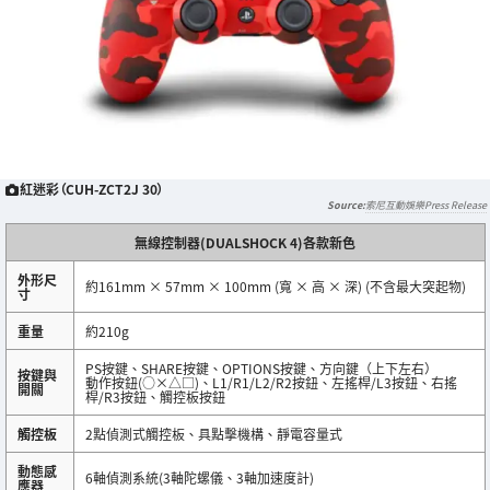
紅迷彩（CUH-ZCT2J 30）
索尼互動娛樂Press Release
無線控制器(DUALSHOCK 4)各款新色
外形尺
約161mm × 57mm × 100mm (寬 × 高 × 深) (不含最大突起物)
寸
重量
約210g
PS按鍵、SHARE按鍵、OPTIONS按鍵、方向鍵（上下左右）
按鍵與
動作按鈕(○×△□)、L1/R1/L2/R2按鈕、左搖桿/L3按鈕、右搖
開關
桿/R3按鈕、觸控板按鈕
觸控板
2點偵測式觸控板、具點擊機構、靜電容量式
動態感
6軸偵測系統(3軸陀螺儀、3軸加速度計)
應器