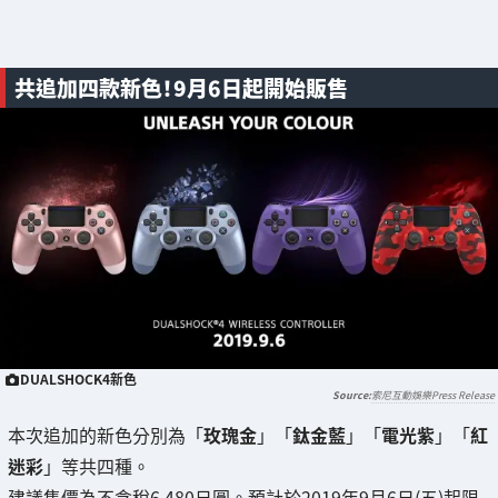
共追加四款新色！9月6日起開始販售
DUALSHOCK4新色
索尼互動娛樂Press Release
本次追加的新色分別為「
玫瑰金
」「
鈦金藍
」「
電光紫
」「
紅
迷彩
」等共四種。
建議售價為不含稅6,480日圓。預計於2019年9月6日(五)起限