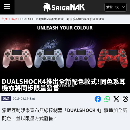
繁體中文
主頁
製品
DUALSHOCK4推出全新配色款式！同色系耳機亦將同步限量發售
>
>
DUALSHOCK4推出全新配色款式！同色系耳
機亦將同步限量發售
製品
2019.08.17(Sat)
索尼互動娛樂宣布無線控制器「
DUALSHOCK 4
」將追加全新
配色，並以限量方式發售。