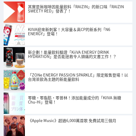
其實是無咖啡因能量飲料「RAIZIN」的新口味「RAIZIN
SWEETY RED」發表了！
KIIVA迎來新刺客！大容量＆高CP的新系列「N6
ENERGY」登場！
新企劃！能量飲料驗證「KiiVA ENERGY DRINK
HYDRATION」是否能拯救令人頭痛的文書工作！？
「ZONe ENERGY PASSION SPARKLE」限定販售登場！以
台灣茶飲為主題的新能量飲料
零糖・零脂肪・零普林！添加能量成分的「KIIVA 無糖
Chu-Hi」登場！
《Apple Music》超過6,000萬首歌 免費試用三個月