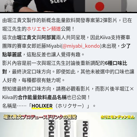
由堀江貴文製作的新概念能量飲料開發專案第2彈影片，已在
堀江先生的
ホリエモン頻道
公開！
這次由
堀江貴文
與
阿部翼
兩人共同呈現，因此Kiiva支持賽車
團隊的賽車女郎近藤Miyabi(
@miyabi_kondo
)未出現，
少了
點華麗感
，這點反差也讓人覺得有趣。
影片內容是前一次與堀江先生討論後重新調配的
6種口味比
對
，最終決定口味方向。即使如此，其他未被選中的口味也讓
人好奇，每種都很有魅力呢。
想知道最終的口味方向，請務必觀看影片，而影片後半堀江×
Kiiva的
合作能量飲料產品名稱
也已公開！
名稱是……「
HOLIXER
（ホリクサー）」。