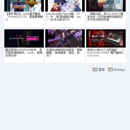
【選手專訪】JyoBin選手暢談
Sony Music的VTuber企劃「VE
「碧藍幻想」與 ICE-WATCH 聯
「YUBIWAZA CUP」電競賽事魅
E」中，第3彈虛擬才藝「Dev-
名合作！以巴哈姆特與露莉亞
力
c」的5名成員於8月…
為主題的兩款限量…
騰訊雲與SHOWROOM合作，直
含發光功能的完全再現「英雄
來自Hori的GGST大型搖桿！「G
式影音應用程式「smash.」新增
聯盟 」角色模型「凱莎」登
UILTY GEAR -STRIVE- 戰鬥搖桿α f
直播功能
場！
or PlayStat…
雷蛇
Disney+