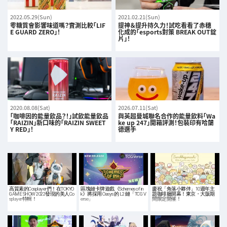
2022.05.29(Sun)
2021.02.21(Sun)
零糖質會影響味道嗎？實測比較「LIF
提神＆提升持久力！試吃看看了赤穗
E GUARD ZERO」！
化成的「esports對策 BREAK OUT錠
片」！
2020.08.08(Sat)
2026.07.11(Sat)
「咖啡因的能量飲品？！」試飲能量飲品
與英超曼城聯名合作的能量飲料「Wa
「RAIZIN」新口味的「RAIZIN SWEET
ke up 247」開箱評測！包裝印有哈蘭
Y RED」！
德選手
高質素的Cosplayer們！在TOKYO
區塊鏈卡牌遊戲《Schemes of in
慶祝「角落小夥伴」10週年主
GAME SHOW 2022發現的美人Co
k》將採用 Oasys 的 L2 鏈「TCG V
題咖啡廳開幕！東京・大阪期
splayer特輯！
erse」
間限定開催！