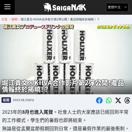
繁體中文
主頁
新聞
堀江貴文×KIIVA合作影片第2彈公開！產品情報終於揭曉！？
>
>
堀江貴文×KIIVA合作影片第2彈公開！產品
情報終於揭曉！？
新聞
2023.08.25(Fri)
2023年的
8月也進入尾聲
。社會人士的大家應該已經回到平常
的工作模式，學生們的暑假也即將結束。
無論是從盂蘭盆節假期回到日常，還是暑假作業的最後衝刺，