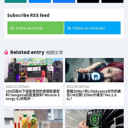
Subscribe RSS feed
Follow on Feedly
Follow on Inoreader
Related entry
相關文章
2020.11.15(Sun)
2021.06.08(Tue)
100日圓以下就能買到的奇蹟能量飲
無敵ZONe！與LiSA&yama合作的廣
料！Sangaria的能量飲料「Miracle E
告CM公開！ZONe升級至「Ver.2.0.
nergy V」試喝評…
0」！