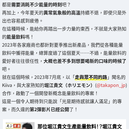
都是
需要消耗不少能量的時刻
吧？
再加上，今年夏天的
異常氣象般的高溫
持續不退，即使只是外
出也容易感到疲倦。
在這種時候，能給你再踏出一步力量的東西，不就是大家熟知
的
能量飲料
嗎！
2023年各家廠商也都針對夏季推出新產品，我們從各種能量
飲料中獲得能量，總算度過了這個夏天……不過，能量飲料的
愛好者往往很任性，
大概也差不多到想要喝新的口味的時候了
吧。
就在這個時候，2023年7月底，以「
走與眾不同的路
」聞名的
Kiiva，與大家熟知的
堀江貴文（ホリエモン）
(
@takapon_jp
)
合作，啟動了一個開發新概念能量飲料的專案！
這是一個令人期待到只能說「光是期待感就讓人滿足」的專
案，而久違的
第2彈影片已經公開
了！