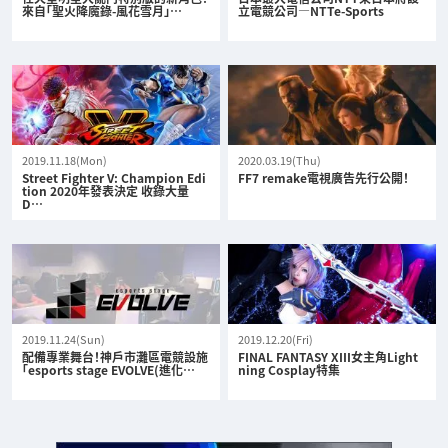
來自「聖火降魔錄-風花雪月」…
立電競公司—NTTe-Sports
2019.11.18(Mon)
2020.03.19(Thu)
Street Fighter V: Champion Edi
FF7 remake電視廣告先行公開！
tion 2020年發表決定 收錄大量
D…
2019.11.24(Sun)
2019.12.20(Fri)
配備專業舞台！神戶市灘區電競設施
FINAL FANTASY XIII女主角Light
「esports stage EVOLVE(進化…
ning Cosplay特集