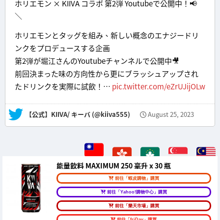
ホリエモン × KIIVA コラボ 第2弾 Youtubeで公開中！📢
＼
ホリエモンとタッグを組み、新しい概念のエナジードリ
ンクをプロデュースする企画
第2弾が堀江さんのYoutubeチャンネルで公開中🎥
前回決まった味の方向性から更にブラッシュアップされ
たドリンクを実際に試飲！…
pic.twitter.com/eZrUJijOLw
— 【公式】KIIVA/ キーバ (@kiiva555)
August 25, 2023
能量飲料 MAXIMUM 250 毫升 x 30 瓶
前往「蝦皮購物」購買
前往「Yahoo!購物中心」購買
前往「樂天市場」購買
前往「friDay」購買