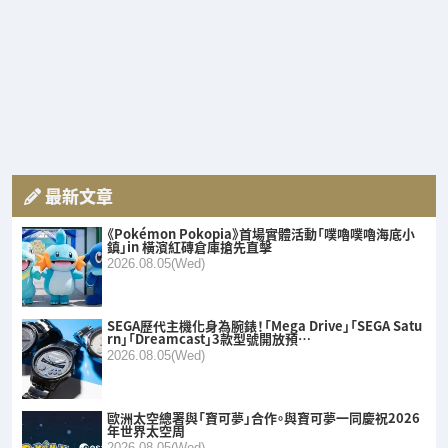
最新文章
《Pokémon Pokopia》首場實體活動「噗嚕噗嚕海底小
鎮」in 橫濱紅磚倉庫搶先直擊
2026.08.05(Wed)
SEGA歷代主機化身為腕錶！「Mega Drive」「SEGA Satu
rn」「Dreamcast」3款型號開放預…
2026.08.05(Wed)
歐洲太空總署與「寶可夢」合作。與寶可夢一同慶祝2026
年世界太空周
2026.08.05(Wed)