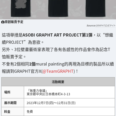
原創販賣予定
GRAPHT公式サイト
這項舉措是
ASOBI GRAPHT ART PROJECT第1彈
，以“想繼
續PROJECT”為意欲。
另外、3位壁畫藝術家表現了各有各感性的作品會作為記念T
恤販賣予定。
不會有2個相同
1個
mural painting的再現為目標的製品所以續
報請到GRAPHT官方X(
@TeamGRAPHT
)！
活動概要
「無重力會議」
場所
東京都中央区日本橋本町4-3-13
展示期間
2023年12月7日(四)～12月31日(日)
料金
免費