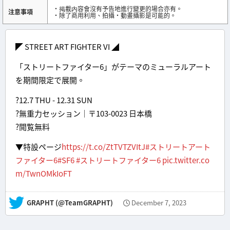
・掲載内容會沒有予告地進行變更的場合亦有。
注意事項
・除了商用利用、拍攝・動畫攝影是可能的。
◤ STREET ART FIGHTER VI ◢
「ストリートファイター6」がテーマのミューラルアート
を期間限定で展開。
?️12.7 THU - 12.31 SUN
?無重力セッション｜〒103-0023 日本橋
?閲覧無料
▼特設ページ
https://t.co/ZtTVTZVItJ
#ストリートアート
ファイター6
#SF6
#ストリートファイター6
pic.twitter.co
m/TwnOMkIoFT
— GRAPHT (@TeamGRAPHT)
December 7, 2023