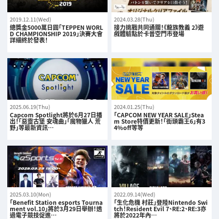
2019.12.11(Wed)
2024.03.28(Thu)
總獎金5000萬日圓「TEPPEN WORL
接力挑戰共同通關！《龍族教義 2》遊
D CHAMPIONSHIP 2019」決賽大會
戲體驗點於卡普空門市登場
詳細終於發表！
2025.06.19(Thu)
2024.01.25(Thu)
Capcom Spotlight將於6月27日播
「CAPCOM NEW YEAR SALE」Stea
出！「惡靈古堡 安魂曲」「魔物獵人 荒
m Store特價更新！「街頭霸王6」有3
野」等最新資訊…
4%off等等
2025.03.10(Mon)
2022.09.14(Wed)
「Benefit Station esports Tourna
「生化危機 村莊」登陸Nintendo Swi
ment vol.10」將於3月29日舉辦！透
tch！Resident Evil 7、RE:2、RE:3亦
過電子競技促進…
將於2022年內…