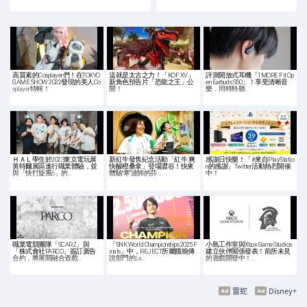
高質素的Cosplayer們！在TOKYO
這就是太古之力！「KOF XV」
評測開放式耳機「1MORE Fit Op
GAME SHOW 2022發現的美人Co
新角色預告片「恐龍之王」公
en Earbuds S50」！享受清晰音
splayer特輯！
開！
樂，同時聆聽…
ＨＡＬ學生於2023東京電玩展
新紅牛發售紀念活動「紅牛 爽
感謝日快樂！「#來自PlayStatio
英特爾展區進行職業體驗，並
快酸橙桑拿」登場澀谷！快來
n的感謝」Twitter活動熱烈開催
與「快打旋風6」的…
體驗“寒”波師的芬…
中！
職業電競團隊「SCARZ」與
「SNK World Championships 2025 F
小島工作室與Xbox Game Studios
「株式會社PARCO」簽訂廣告
inals」中，REJECT所屬餓狼傳
建立伙伴闔係發表！前所未見
合約，將展開融合遊戲…
說部門的La…
的遊戲開發中！…
雷蛇
Disney+