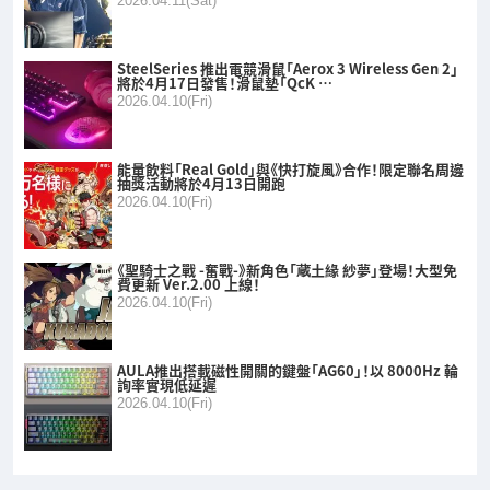
2026.04.11(Sat)
SteelSeries 推出電競滑鼠「Aerox 3 Wireless Gen 2」
將於4月17日發售！滑鼠墊「QcK …
2026.04.10(Fri)
能量飲料「Real Gold」與《快打旋風》合作！限定聯名周邊
抽獎活動將於4月13日開跑
2026.04.10(Fri)
《聖騎士之戰 -奮戰-》新角色「蔵土緣 紗夢」登場！大型免
費更新 Ver.2.00 上線！
2026.04.10(Fri)
AULA推出搭載磁性開關的鍵盤「AG60」！以 8000Hz 輪
詢率實現低延遲
2026.04.10(Fri)