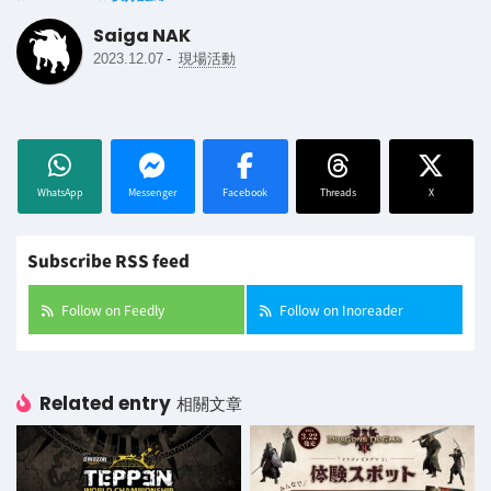
Saiga NAK
-
2023.12.07
現場活動
WhatsApp
Messenger
Facebook
Threads
X
Subscribe RSS feed
Follow on Feedly
Follow on Inoreader
Related entry
相關文章