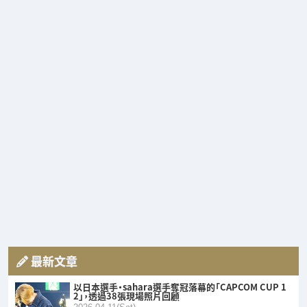
最新文章
以日本選手・sahara選手奪冠落幕的「CAPCOM CUP 1
2」，透過38張現場照片回顧