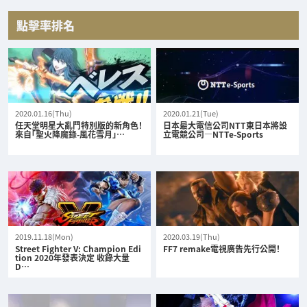
點擊率排名
2020.01.16(Thu)
2020.01.21(Tue)
任天堂明星大亂鬥特別版的新角色！
日本最大電信公司NTT東日本將設
來自「聖火降魔錄-風花雪月」…
立電競公司—NTTe-Sports
2019.11.18(Mon)
2020.03.19(Thu)
Street Fighter V: Champion Edi
FF7 remake電視廣告先行公開！
tion 2020年發表決定 收錄大量
D…