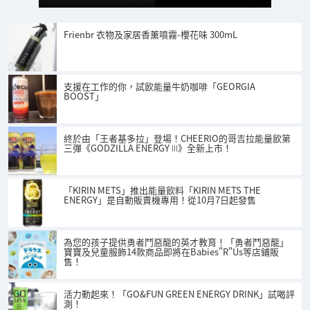
Frienbr 衣物及家居香薰噴霧-櫻花味 300mL
支援在工作的你，試飲能量牛奶咖啡「GEORGIA
BOOST」
終於由「王者基多拉」登場！CHEERIO的哥吉拉能量飲第
三彈《GODZILLA ENERGY Ⅲ》全新上市！
「KIRIN METS」推出能量飲料「KIRIN METS THE
ENERGY」是自動販賣機專用！從10月7日起發售
為您的孩子提供勇者鬥惡龍的英才教育！「勇者鬥惡龍」
寶寶及兒童服飾14款商品即將在Babies"R"Us等店鋪販
售！
活力動起來！「GO&FUN GREEN ENERGY DRINK」試喝評
測！