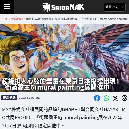
繁體中文
主頁
現場活動
超級扣人心弦的壁畫在東京日本橋裡出現！「街頭霸王6」mural painting展開催
>
>
超級扣人心弦的壁畫在東京日本橋裡出現！
「街頭霸王6」mural painting展開催中
現場活動
2023.12.07(Thu)
MSY株式会社裡展開的品牌的
GRAPHT
與合同会社HAYAKUM
O共同PROJECT
「街頭霸王6」mural painting展
在2023年1
2月7日(四)起期間限定開催中。