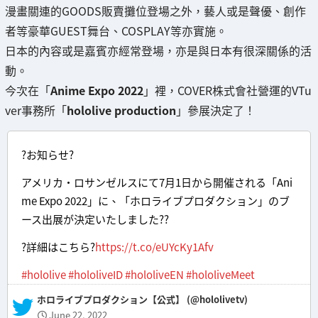
漫畫關連的GOODS販賣攤位登場之外，藝人或是聲優、創作
者等豪華GUEST舞台、COSPLAY等亦實施。
日本的內容或是嘉賓亦經常登場，亦是與日本有很深關係的活
動。
今次在「
Anime Expo 2022
」裡，COVER株式會社營運的VTu
ver事務所「
hololive production
」參展決定了！
?お知らせ?
アメリカ・ロサンゼルスにて7月1日から開催される「Ani
me Expo 2022」に、「ホロライブプロダクション」のブ
ース出展が決定いたしました??
?詳細はこちら?
https://t.co/eUYcKy1Afv
#hololive
#hololiveID
#hololiveEN
#hololiveMeet
— ホロライブプロダクション【公式】 (@hololivetv)
June 22, 2022