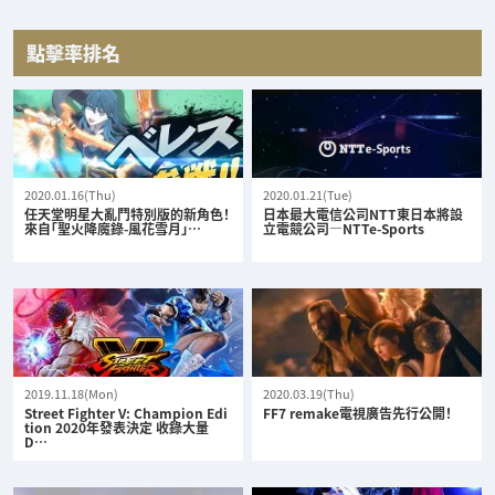
點擊率排名
2020.01.16(Thu)
2020.01.21(Tue)
任天堂明星大亂鬥特別版的新角色！
日本最大電信公司NTT東日本將設
來自「聖火降魔錄-風花雪月」…
立電競公司—NTTe-Sports
2019.11.18(Mon)
2020.03.19(Thu)
Street Fighter V: Champion Edi
FF7 remake電視廣告先行公開！
tion 2020年發表決定 收錄大量
D…