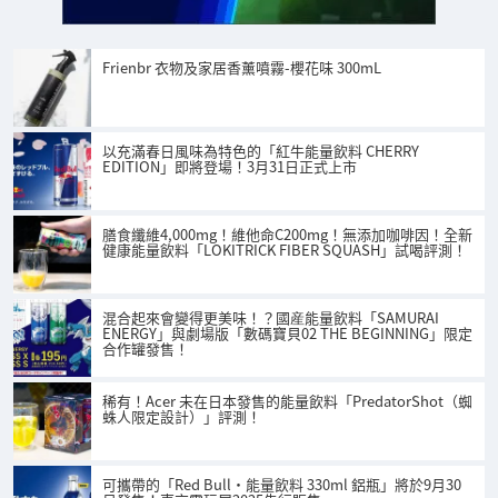
Frienbr 衣物及家居香薰噴霧-櫻花味 300mL
以充滿春日風味為特色的「紅牛能量飲料 CHERRY
EDITION」即將登場！3月31日正式上市
膳食纖維4,000mg！維他命C200mg！無添加咖啡因！全新
健康能量飲料「LOKITRICK FIBER SQUASH」試喝評測！
混合起來會變得更美味！？國産能量飲料「SAMURAI
ENERGY」與劇場版「數碼寶貝02 THE BEGINNING」限定
合作罐發售！
稀有！Acer 未在日本發售的能量飲料「PredatorShot（蜘
蛛人限定設計）」評測！
可攜帶的「Red Bull・能量飲料 330ml 鋁瓶」將於9月30