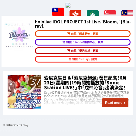
hololive IDOL PROJECT 1st Live.'Bloom,' [Blu-
ray].
前往「蝦皮購物」購買
前往「Yahoo!購物中心」購買
前往「樂天市場」購買
前往「friDay」購買
索尼克生日 &「索尼克起源」發售紀念！6月
23日(星期四)19時開始播放的「Sonic
Station LIVE！」中「戌神沁音」出演決定！
Sega公司最近剛推出「索尼克(Sonic)」系列的最新作「索尼克起源
(Sonic Origins)」，本作是「索尼克」系列原點之作「刺猬索尼克
(Sonic the Hedgehog)」、「音速小子CD(Sonic CD)」、「刺猬索尼克
2(Sonic the Hedgehog 2)」和「刺猬索尼克3與納克魯斯(Son
Read more
© 2016 COVER Corp.