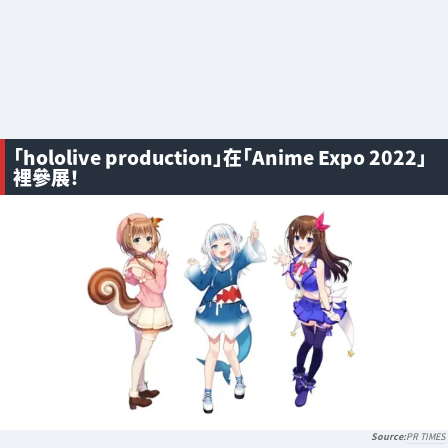
「hololive production」在「Anime Expo 2022」
裡參展！
PR TIMES