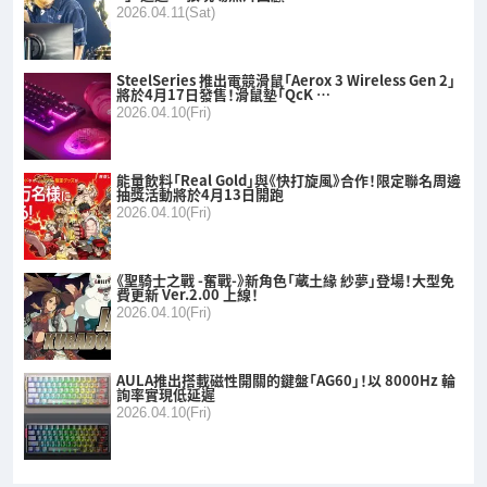
2026.04.11(Sat)
SteelSeries 推出電競滑鼠「Aerox 3 Wireless Gen 2」
將於4月17日發售！滑鼠墊「QcK …
2026.04.10(Fri)
能量飲料「Real Gold」與《快打旋風》合作！限定聯名周邊
抽獎活動將於4月13日開跑
2026.04.10(Fri)
《聖騎士之戰 -奮戰-》新角色「蔵土緣 紗夢」登場！大型免
費更新 Ver.2.00 上線！
2026.04.10(Fri)
AULA推出搭載磁性開關的鍵盤「AG60」！以 8000Hz 輪
詢率實現低延遲
2026.04.10(Fri)