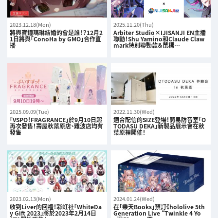
2023.12.18(Mon)
2025.11.20(Thu)
將與寶鐘瑪琳結婚的會是誰！？12月2
Arbiter Studio×IJISANJI EN主播
1日將與「ConoHa by GMO」合作直
聯動！Shu Yamino和Claude Claw
播
mark特別聯動款＆鼠標…
2025.09.09(Tue)
2022.11.30(Wed)
「VSPO！FRAGRANCE」於9月10日起
適合配信的SIZE登場！簡易防音室「O
再次發售！壽屋秋葉原店、難波店均有
TODASU DEKA」新製品展示會在秋
發售
葉原裡開催！
2023.02.13(Mon)
2024.01.24(Wed)
收到Liver的回禮！彩虹社「WhiteDa
在「樂天Books」預訂《hololive 5th
y Gift 2023」將於2023年2月14日
Generation Live “Twinkle 4 Yo