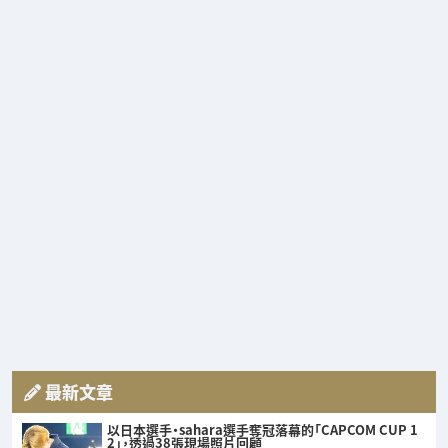
最新文章
以日本選手・sahara選手奪冠落幕的「CAPCOM CUP 1
2」，透過38張現場照片回顧