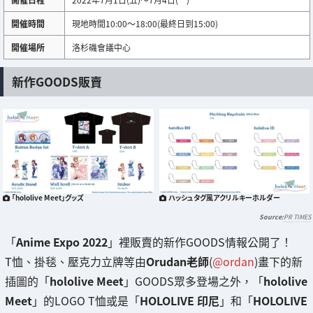
開催時間
現地時間10:00～18:00(最終日到15:00)
開催場所
洛杉磯會議中心
新作GOODS販賣
「hololive Meet」グッズ
ハッシュタグ風アクリルキーホルダー
PR TIMES
「
Anime Expo 2022
」裡販賣的新作GOODS情報公開了！
T恤、掛毯、壓克力立牌等由
Orudan老師
(
@ordan
)畫下的新
插圖的「
hololive Meet
」GOODS眾多登場之外，「
hololive
Meet
」的LOGO T恤或是「
HOLOLIVE 印尼
」和「
HOLOLIVE