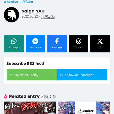
hololive
VTuber
Saiga NAK
-
2022.06.22
現場活動
WhatsApp
Messenger
Facebook
Threads
X
Subscribe RSS feed
Follow on Feedly
Follow on Inoreader
Related entry
相關文章