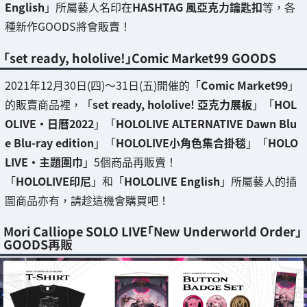
English
」所屬藝人名印在
HASHTAG 風亞克力鑰匙扣
等，各
種新作GOODS將會販賣！
「set ready, hololive!」Comic Market99 GOODS
2021年12月30日(四)～31日(五)開催的「
Comic Market99
」
的販賣商品裡，「
set ready, hololive! 亞克力展板
」「
HOL
OLIVE・日曆2022
」「
HOLOLIVE ALTERNATIVE Dawn Blu
e Blu-ray edition
」「
HOLOLIVE小角色集合掛毯
」「
HOLO
LIVE・主題圍巾
」5個商品再販賣！
「
HOLOLIVE印尼
」和「
HOLOLIVE English
」所屬藝人的插
圖商品亦有，請趁這機會購買吧！
Mori Calliope SOLO LIVE「New Underworld Order」
GOODS再販