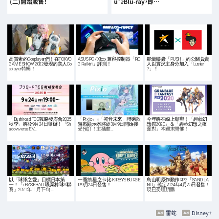
(二)開始販售！
u”》Blu-ray，即…
高質素的Cosplayer們！在TOKYO
ASUS PC / Xbox 兼容控制器「RO
能量膠囊「PUSH」的公關負責
GAME SHOW 2022發現的美人Co
G Raikiri」評測！
人以實況主身分加入「Luster
splayer特輯！
7」！
「Bushiroad TCG戰略發表會2025
「Pixio」×「初音未來」聯乘款
今年將在線上舉辦！「碧藍幻
秋季」將於9月24日舉辦！「Sh
遊戲顯示器將於3月9日開始接
想祭2020」＆「碧藍幻想之夜
adowverse EV…
受預訂！主插畫…
派對」本週末開催！
以「球隊之愛」目標日本第
一番抽 星之卡比 KIRBY'S BURGE
鳥山明原作動作RPG「SAND LA
一！「eBASEBALL職業棒球A聯
R 9月24日發售！
ND」確定2024年4月25日發售！
賽」2021年11月下旬 …
現已受理預購
雷蛇
Disney+