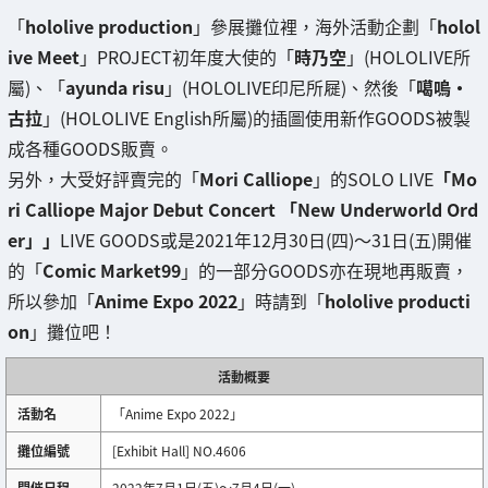
「
hololive production
」參展攤位裡，海外活動企劃「
holol
ive Meet
」PROJECT初年度大使的「
時乃空
」(HOLOLIVE所
屬)、「
ayunda risu
」(HOLOLIVE印尼所屣)、然後「
噶嗚·
古拉
」(HOLOLIVE English所屬)的插圖使用新作GOODS被製
成各種GOODS販賣。
另外，大受好評賣完的「
Mori Calliope
」的SOLO LIVE
「Mo
ri Calliope Major Debut Concert 「New Underworld Ord
er」」
LIVE GOODS或是2021年12月30日(四)～31日(五)開催
的「
Comic Market99
」的一部分GOODS亦在現地再販賣，
所以參加「
Anime Expo 2022
」時請到「
hololive producti
on
」攤位吧！
活動概要
活動名
「Anime Expo 2022」
攤位編號
[Exhibit Hall] NO.4606
開催日程
2022年7月1日(五)～7月4日(一)