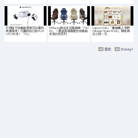
不用除下頭戴裝置便可以看到
AKRacing新出生活風格椅「FAU
Capcom Cafe ×「魔物獵人 荒野
周邊環境！只屬於自己的PLAY
RA」！麂皮質感適配任何風格
(Monster Hunter Wilds)」聯名商
AREA作成！「Play…
房屋的新系列
品公開！毛…
雷蛇
Disney+