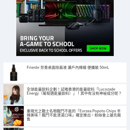
Frienbr 芳香桌面除菌液 瀨戶內檸檬 便攜裝 50mL
全球能量飲料企劃！試喝香港的能量飲料「Lucozade
Energy（葡萄適能量飲料）」！其中有沒有神祕成分呢？
重現光之戰士名物戰鬥不能的「Eorzea Popoto Chips 辛
辣美味！戰鬥不能清湯口味」確定推出，粉絲會上搶先販
售