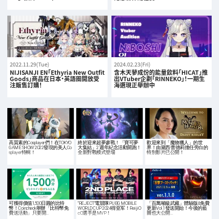
2022.11.29(Tue)
2024.02.23(Fri)
NIJISANJI EN「Ethyria New Outfit
含木天蓼成份的能量飲料「HICAT」推
Goods」商品在日本・英語圈開放受
出VTuber企劃「RINNEKO」！一期生
注販售訂購！
海選現正舉辦中
高質素的Cosplayer們！在TOKYO
終於迎來超夢參戰！「寶可夢
歡迎來到「魔物獵人」的世
GAME SHOW 2022發現的美人Co
大集結」2 週年紀念活動開跑！
界！由黛西·蕾德莉擔任旁白的
splayer特輯！
全新對戰模式登場
特別影片已公開！
可獲得價值1,500日圓的比特
”REJECT“電競隊PUBG MOBILE
「百萬噸級武藏」體驗版&免費
幣！Coincheck舉辦「比特幣免
WORLD CUP 2024得亚军！ReijiO
更新Vol.1發送開始！今後的藍
費送活動」只要開…
cO選手是MVP！
圖也大公開…