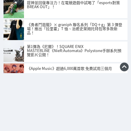
提神並回復專注力！在電競遊戲中試喝了「esports對策
BREAK OUT」！
《勇者鬥惡龍》× graniph 聯名系列「DQ＋g」第 3 彈登
場！推出「拉里霍」T 恤、治癒史萊姆托特包等多款新
品！
第1彈為《尼爾》！SQUARE ENIX
MASTERLINE《NieR:Automata》Polystone手辦系列預
覽影片公開！
《Apple Music》超過6,000萬首歌 免費試用三個月
主頁
關於我們
聯絡我們
使用條約
私隱權政策
招聘翻譯員