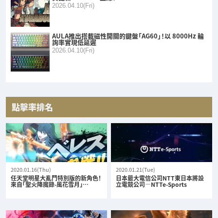
2026.04.10(Fri)
AULA推出搭載磁性開關的鍵盤「AG60」！以 8000Hz 輪
詢率實現低延遲
2026.04.10(Fri)
點擊率排名
2020.01.16(Thu)
2020.01.21(Tue)
任天堂明星大亂鬥特別版的新角色！
日本最大電信公司NTT東日本將設
來自「聖火降魔錄-風花雪月」…
立電競公司—NTTe-Sports