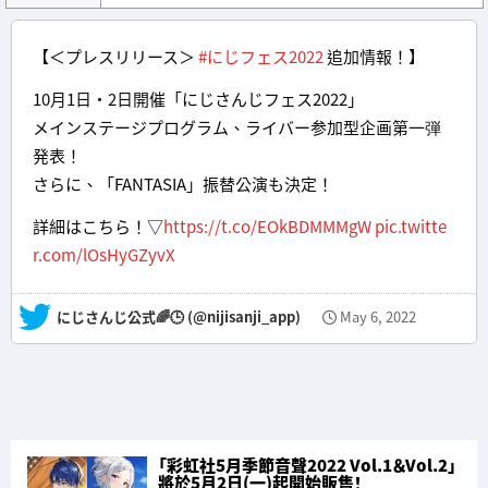
【＜プレスリリース＞
#にじフェス2022
追加情報！】
10月1日・2日開催「にじさんじフェス2022」
メインステージプログラム、ライバー参加型企画第一弾
発表！
さらに、「FANTASIA」振替公演も決定！
詳細はこちら！▽
https://t.co/EOkBDMMMgW
pic.twitte
r.com/lOsHyGZyvX
— にじさんじ公式🌈🕒 (@nijisanji_app)
May 6, 2022
「彩虹社5月季節音聲2022 Vol.1＆Vol.2」
將於5月2日(一)起開始販售！