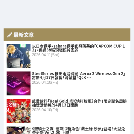
最新文章
以日本選手・sahara選手奪冠落幕的「CAPCOM CUP 1
2」，透過38張現場照片回顧
2026.04.11(Sat)
SteelSeries 推出電競滑鼠「Aerox 3 Wireless Gen 2」
將於4月17日發售！滑鼠墊「QcK …
2026.04.10(Fri)
能量飲料「Real Gold」與《快打旋風》合作！限定聯名周邊
抽獎活動將於4月13日開跑
2026.04.10(Fri)
《聖騎士之戰 -奮戰-》新角色「蔵土緣 紗夢」登場！大型免
費更新 Ver.2.00 上線！