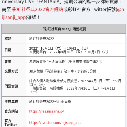
nniversary LIVE「FANTASIA」延期公演的進一步詳細資訊，
請至
彩虹社祭典2022官方網站
或彩虹社官方 Twitter帳號(
@n
ijisanji_app
)確認！
「彩虹社祭典2022」活動概要
標題
彩虹社祭典2022
2022年10月1日（六）・10月2日（日）
日期
※夜間舞台：2022年9月30日（五）・10月1日（六）
會場
幕張展覽館 1～5 展示館（千葉市美濱區中瀨2-1）
交通方式
JR京葉線「海濱幕張」站下車，步行約5分鐘
綜合＆個人粉絲俱樂部先行抽選：2022年7月1日（五）～7月
13日（三）
門票資訊
一般販售第一階段抽選：2022年7月26日（二）～8月1日
（一）
主辦單位
彩虹社祭典2022執行委員會
官方網站
https://fes.nijisanji.jp/
官方
https://twitter.com/nijisanji_app
Twitter