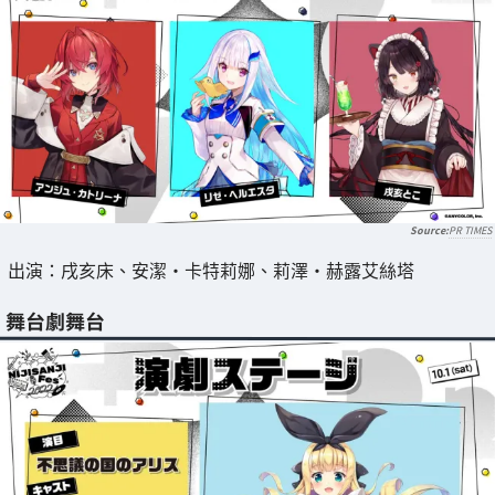
PR TIMES
出演：戌亥床、安潔・卡特莉娜、莉澤・赫露艾絲塔
舞台劇舞台