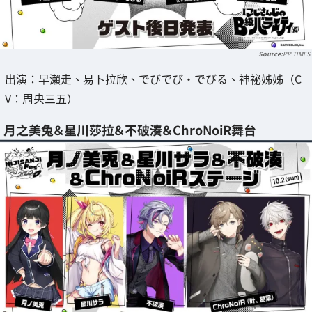
PR TIMES
出演：早瀨走、易卜拉欣、でびでび・でびる、神祕姊姊（C
V：周央三五）
月之美兔＆星川莎拉＆不破湊＆ChroNoiR舞台