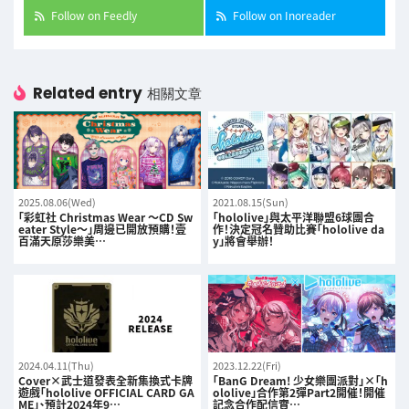
Follow on Feedly
Follow on Inoreader
Related entry
相關文章
2025.08.06(Wed)
2021.08.15(Sun)
「彩虹社 Christmas Wear 〜CD Sw
「hololive」與太平洋聯盟6球團合
eater Style〜」周邊已開放預購！壹
作！決定冠名贊助比賽「hololive da
百滿天原莎樂美…
y」將會舉辦！
2024.04.11(Thu)
2023.12.22(Fri)
Cover×武士道發表全新集換式卡牌
「BanG Dream! 少女樂團派對」×「h
遊戲「hololive OFFICIAL CARD GA
ololive」合作第2彈Part2開催！開催
ME」、預計2024年9…
記念合作配信實…