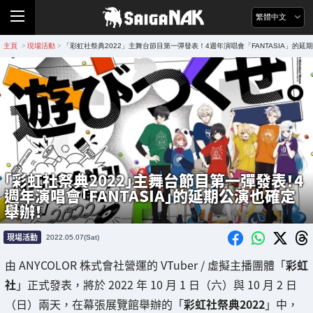
繁體中文
主頁
現場活動
「彩虹社祭典2022」主舞台節目第一彈發表！4週年演唱會「FANTASIA」的延
>
>
「彩虹社祭典2022」主舞台節目第一彈發表！4
週年演唱會「FANTASIA」的延期公演也確定
舉辦！
現場活動
2022.05.07(Sat)
由 ANYCOLOR 株式會社營運的 VTuber / 虛擬主播團體「
彩虹
社
」正式發表，將於 2022 年 10 月 1 日（六）與 10 月 2 日
（日）兩天，在幕張展覽館舉辦的「
彩虹社祭典2022
」中，