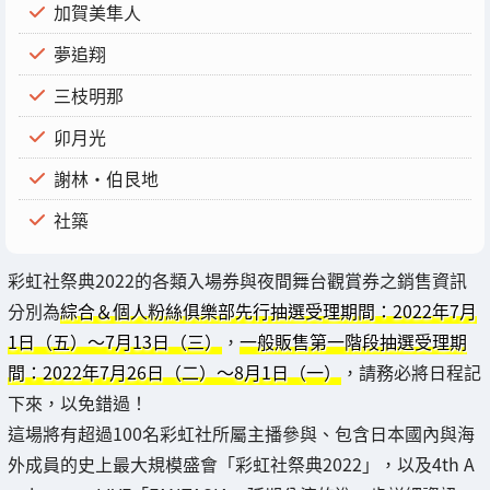
加賀美隼人
夢追翔
三枝明那
卯月光
謝林・伯艮地
社築
彩虹社祭典2022的各類入場券與夜間舞台觀賞券之銷售資訊
分別為
綜合＆個人粉絲俱樂部先行抽選受理期間：2022年7月
1日（五）～7月13日（三）
，
一般販售第一階段抽選受理期
間：2022年7月26日（二）～8月1日（一）
，請務必將日程記
下來，以免錯過！
這場將有超過100名彩虹社所屬主播參與、包含日本國內與海
外成員的史上最大規模盛會「彩虹社祭典2022」，以及4th A