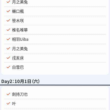
月之美兔
樋口楓
笹木咲
椎名唯華
相羽Uiba
月之美兔
戌亥床
白雪巴
Day2：10月1日（六）
劍持刀也
叶