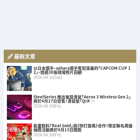
最新文章
以日本選手・sahara選手奪冠落幕的「CAPCOM CUP 1
2」，透過38張現場照片回顧
2026.04.11(Sat)
SteelSeries 推出電競滑鼠「Aerox 3 Wireless Gen 2」
將於4月17日發售！滑鼠墊「QcK …
2026.04.10(Fri)
能量飲料「Real Gold」與《快打旋風》合作！限定聯名周邊
抽獎活動將於4月13日開跑
2026.04.10(Fri)