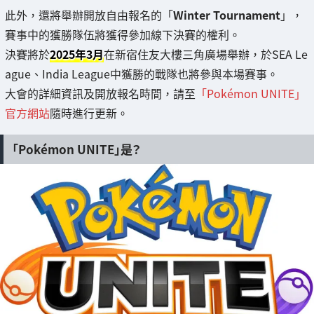
此外，還將舉辦開放自由報名的「
Winter Tournament
」，
賽事中的獲勝隊伍將獲得參加線下決賽的權利。
決賽將於
2025年3月
在新宿住友大樓三角廣場舉辦，於SEA Le
ague、India League中獲勝的戰隊也將參與本場賽事。
大會的詳細資訊及開放報名時間，請至
「Pokémon UNITE」
官方網站
隨時進行更新。
「Pokémon UNITE」是？