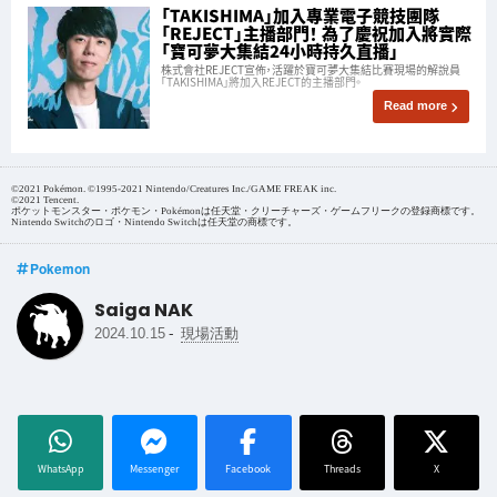
「TAKISHIMA」加入專業電子競技團隊
「REJECT」主播部門！ 為了慶祝加入將實際
「寶可夢大集結24小時持久直播」
株式會社REJECT宣佈，活躍於寶可夢大集結比賽現場的解說員
「TAKISHIMA」將加入REJECT的主播部門。
Read more
©2021 Pokémon. ©1995-2021 Nintendo/Creatures Inc./GAME FREAK inc.
©2021 Tencent.
ポケットモンスター・ポケモン・Pokémonは任天堂・クリーチャーズ・ゲームフリークの登録商標です。
Nintendo Switchのロゴ・Nintendo Switchは任天堂の商標です。
Pokemon
Saiga NAK
-
2024.10.15
現場活動
WhatsApp
Messenger
Facebook
Threads
X