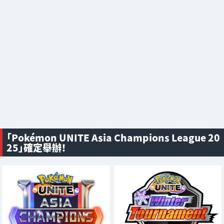
「Pokémon UNITE Asia Champions League 20
25」確定舉辦！