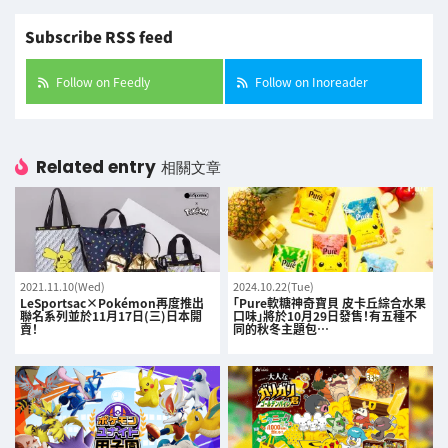
Subscribe RSS feed
Follow on Feedly
Follow on Inoreader
Related entry
相關文章
2021.11.10(Wed)
2024.10.22(Tue)
LeSportsac×Pokémon再度推出
「Pure軟糖神奇寶貝 皮卡丘綜合水果
聯名系列並於11月17日(三)日本開
口味」將於10月29日發售！有五種不
賣！
同的秋冬主題包…