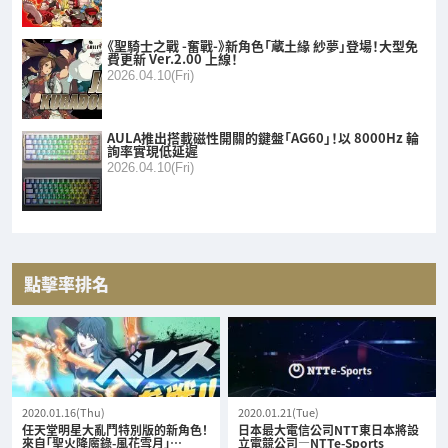
《聖騎士之戰 -奮戰-》新角色「蔵土緣 紗夢」登場！大型免
費更新 Ver.2.00 上線！
2026.04.10(Fri)
AULA推出搭載磁性開關的鍵盤「AG60」！以 8000Hz 輪
詢率實現低延遲
2026.04.10(Fri)
點擊率排名
2020.01.16(Thu)
2020.01.21(Tue)
任天堂明星大亂鬥特別版的新角色！
日本最大電信公司NTT東日本將設
來自「聖火降魔錄-風花雪月」…
立電競公司—NTTe-Sports