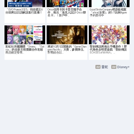
「EVO France 2025」街頭霸王6
Orico信用卡與卡普空攜手合
Good Smile Company裡蔚藍檔案
分區將以日語解說進行直播！
作，推出「洛克人設計 Orico 聯
「alice(女僕)」的1/7比例figure
名卡」！新戶申…
予約受付中
彩虹社所屬團體「Oriens」「Dyt
將於10月1日開幕的「Game Chan
聖劍傳說將推出手機新作！歷
ica」的全新主視覺圖合作彩妝
gers Pacific」大賽，參賽隊伍、
代角色全明星遊戲「聖劍傳說
商品確定發售…
對戰組合以…
ECHOES of MANA」…
雷蛇
Disney+