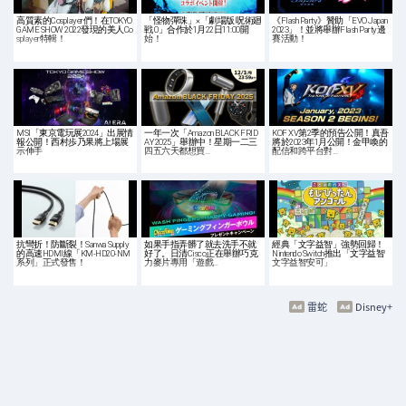
高質素的Cosplayer們！在TOKYO
「怪物彈珠」×「劇場版 呪術廻
《Flash Party》贊助「EVO Japan
GAME SHOW 2022發現的美人Co
戦 0」合作於1月22日11:00開
2023」！並將舉辦Flash Party邊
splayer特輯！
始！
賽活動！
MSI「東京電玩展2024」出展情
一年一次「Amazon BLACK FRID
KOF XV第2季的預告公開！真吾
報公開！西村歩乃果將上場展
AY 2025」舉辦中！星期一二三
將於2023年1月公開！金甲喚的
示伸手
四五六天都想買…
配信和跨平台對…
抗彎折！防斷裂！Sanwa Supply
如果手指弄髒了就去洗手不就
經典「文字益智」強勢回歸！
的高速HDMI線「KM-HD20-NM
好了。日清Cisco正在舉辦巧克
Nintendo Switch推出「文字益智
系列」正式發售！
力麥片專用「遊戲…
文字益智安可」
雷蛇
Disney+