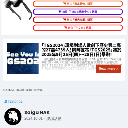
前往「蝦皮購物」購買
前往「Yahoo!購物中心」購買
前往「樂天市場」購買
前往「friDay」購買
「TGS2024」現場到場人數創下歷史第二高
的27萬4739人！同時宣布「TGS2025」將於
2025年9月25日(四)～28日(日)舉辦！
一般社團法人計算機娛樂供應商協會（CESA）宣布，於2024年9月
26日(四)～9月29日(日)期間在幕張展覽館舉辦的「東京電玩展
2024（TGS2024）」的來場人數達到了27萬4739人。此外也公開了
明年的「東京電玩展2025（TGS2025）」的舉辦日程！
Read more
© XREAL, Inc. All Rights Reserved.
TGS2024
Saiga NAK
-
2024.10.01
現場活動