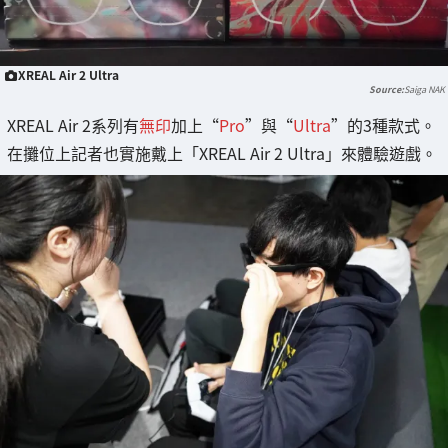
XREAL Air 2 Ultra
Saiga NAK
XREAL Air 2系列有
無印
加上“
Pro
”與“
Ultra
”的3種款式。
在攤位上記者也實施戴上「XREAL Air 2 Ultra」來體驗遊戲。