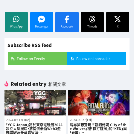
WhatsApp
Messenger
Facebook
Threads
X
Subscribe RSS feed
Follow on Feedly
Follow on Inoreader
Related entry
相關文章
2024.09.17(Tue)
2024.09.27(Fri)
「YGG Japan」將於東京電玩展2024
跨界夢想實現！「餓狼傳説 City of th
設立大型展區，將提供最新Web3遊
e Wolves」裡「快打旋風」的「KEN」與
戲體驗及豪華嘉賓演…
「春麗」…