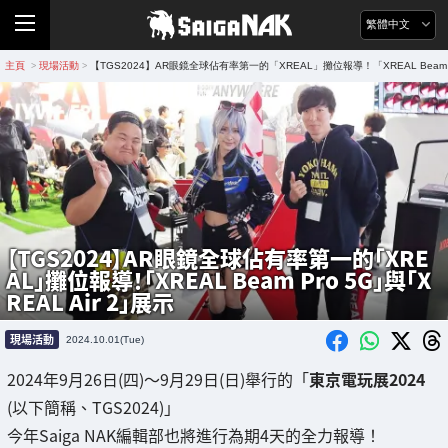
繁體中文
主頁
現場活動
【TGS2024】AR眼鏡全球佔有率第一的「XREAL」攤位報導！「XREAL Beam Pr
>
>
【TGS2024】AR眼鏡全球佔有率第一的「XRE
AL」攤位報導！「XREAL Beam Pro 5G」與「X
REAL Air 2」展示
現場活動
2024.10.01(Tue)
2024年9月26日(四)～9月29日(日)舉行的「
東京電玩展2024
(以下簡稱、TGS2024)」
今年Saiga NAK編輯部也將進行為期4天的全力報導！