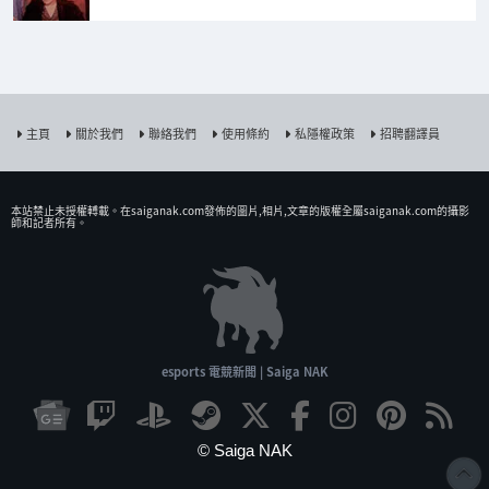
主頁
關於我們
聯絡我們
使用條約
私隱權政策
招聘翻譯員
本站禁止未授權𨍭載。在saiganak.com發佈的圖片,相片,文章的版權全屬saiganak.com的攝影
師和記者所有。
esports 電競新聞 | Saiga NAK
© Saiga NAK