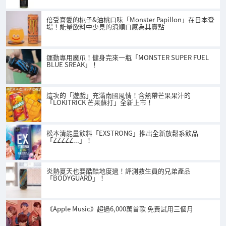
倍受喜愛的桃子&油桃口味「Monster Papillon」在日本登
場！能量飲料中少見的滑順口感為其賣點
運動專用魔爪！健身完來一瓶「MONSTER SUPER FUEL
BLUE SREAK」！
這次的「遊戲」充滿南國風情！含熱帶芒果果汁的
「LOKITRICK 芒果蘇打」全新上市！
松本清能量飲料「EXSTRONG」推出全新放鬆系飲品
「ZZZZZ...」！
炎熱夏天也要酷酷地度過！評測救生員的兄弟產品
「BODYGUARD」！
《Apple Music》超過6,000萬首歌 免費試用三個月