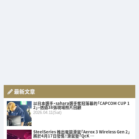
最新文章
以日本選手・sahara選手奪冠落幕的「CAPCOM CUP 1
2」，透過38張現場照片回顧
2026.04.11(Sat)
SteelSeries 推出電競滑鼠「Aerox 3 Wireless Gen 2」
將於4月17日發售！滑鼠墊「QcK …