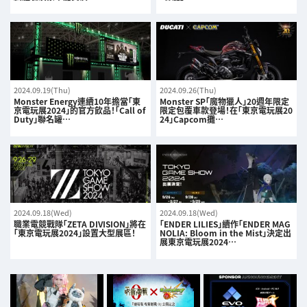
2024.09.19(Thu)
2024.09.26(Thu)
Monster Energy連續10年擔當「東
Monster SP「魔物獵人」20週年限定
京電玩展2024」的官方飲品！「Call of
限定包覆車款登場！在「東京電玩展20
Duty」聯名罐…
24」Capcom攤…
2024.09.18(Wed)
2024.09.18(Wed)
職業電競戰隊「ZETA DIVISION」將在
「ENDER LILIES」續作「ENDER MAG
「東京電玩展2024」設置大型展區！
NOLIA: Bloom in the Mist」決定出
展東京電玩展2024…