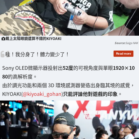
戴上太陽眼鏡還算不錯的KIYOAKI
Saiga NAK
哇！我分身了！體力變少了！
Sony OLED微顯示器投射出
52度
的可視角度與單眼
1920×10
80
的高解析度。
由於調光功能和兩個 3D 環境感測器營造出身臨其境的感覺，
KIYOAKI(
@kiyoaki_gohan
)
只能評論他對遊戲的印象
。