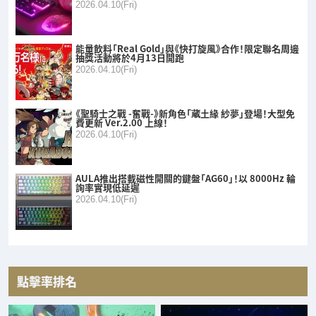
2026.04.10(Fri)
能量飲料「Real Gold」與《快打旋風》合作！限定聯名周邊
抽獎活動將於4月13日開跑
2026.04.10(Fri)
《聖騎士之戰 -奮戰-》新角色「蔵土緣 紗夢」登場！大型免
費更新 Ver.2.00 上線！
2026.04.10(Fri)
AULA推出搭載磁性開關的鍵盤「AG60」！以 8000Hz 輪
詢率實現低延遲
2026.04.10(Fri)
點擊率排名