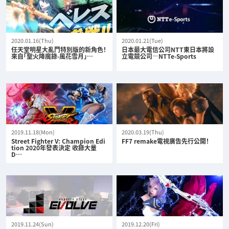
2020.01.16(Thu)
2020.01.21(Tue)
任天堂明星大亂鬥特別版的新角色！
日本最大電信公司NTT東日本將設
來自「聖火降魔錄-風花雪月」…
立電競公司—NTTe-Sports
2019.11.18(Mon)
2020.03.19(Thu)
Street Fighter V: Champion Edi
FF7 remake電視廣告先行公開！
tion 2020年發表決定 收錄大量
D…
2019.11.24(Sun)
2019.12.20(Fri)