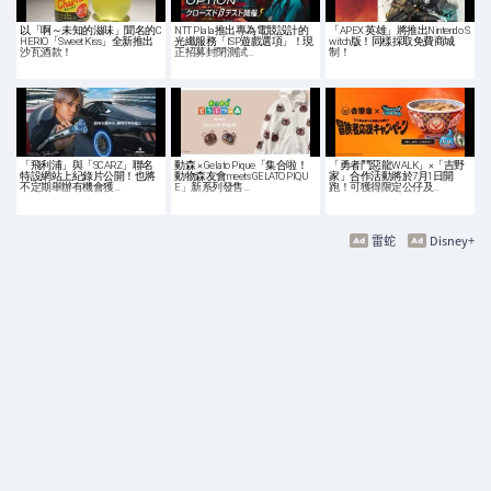
以「啊～未知的滋味」聞名的C
NTT Plala推出專為電競設計的
「APEX 英雄」將推出Nintendo S
HERIO「Sweet Kiss」全新推出
光纖服務「ISP遊戲選項」！現
witch版！同樣採取免費商城
沙瓦酒款！
正招募封閉測試…
制！
「飛利浦」與「SCARZ」聯名
動森 × Gelato Pique「集合啦！
「勇者鬥惡龍WALK」×「吉野
特設網站上紀錄片公開！也將
動物森友會meets GELATO PIQU
家」合作活動將於7月1日開
不定期舉辦有機會獲…
E」新系列發售…
跑！可獲得限定公仔及…
雷蛇
Disney+