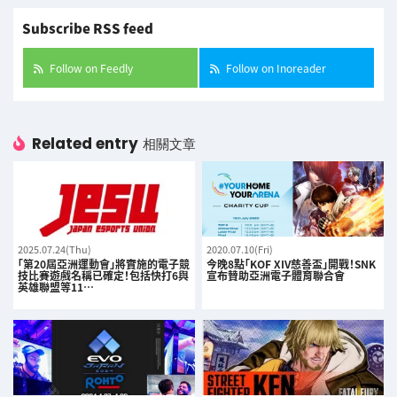
Subscribe RSS feed
Follow on Feedly
Follow on Inoreader
Related entry
相關文章
2025.07.24(Thu)
2020.07.10(Fri)
「第20屆亞洲運動會」將實施的電子競
今晚8點「KOF XIV慈善盃」開戰！SNK
技比賽遊戲名稱已確定！包括快打6與
宣布贊助亞洲電子體育聯合會
英雄聯盟等11…