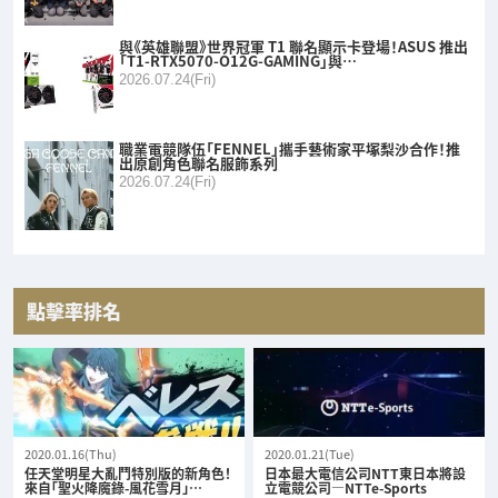
與《英雄聯盟》世界冠軍 T1 聯名顯示卡登場！ASUS 推出
「T1-RTX5070-O12G-GAMING」與…
2026.07.24(Fri)
職業電競隊伍「FENNEL」攜手藝術家平塚梨沙合作！推
出原創角色聯名服飾系列
2026.07.24(Fri)
點擊率排名
2020.01.16(Thu)
2020.01.21(Tue)
任天堂明星大亂鬥特別版的新角色！
日本最大電信公司NTT東日本將設
來自「聖火降魔錄-風花雪月」…
立電競公司—NTTe-Sports