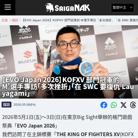
繁體中文
主頁
採訪
【EVO Japan 2026】KOFXV 部門冠軍的 M'選手專訪「多次挫折」「在 SWC 要復仇 
>
>
【EVO Japan 2026】KOFXV 部門冠軍的
M'選手專訪「多次挫折」「在 SWC 要復仇 Lau
yagami」
採訪
2026.05.08(Fri)
2026年5月1日(五)～3日(日)在東京Big Sight舉辦的格鬥遊戲
祭典「
EVO Japan 2026
」
我們訪問了在主錦標賽「
THE KING OF FIGHTERS XV
(KOFX