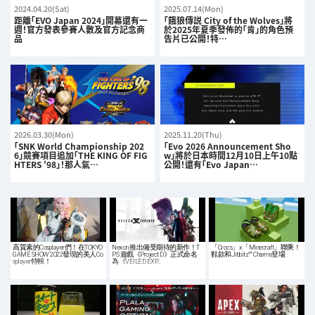
2024.04.20(Sat)
2025.07.14(Mon)
距離「EVO Japan 2024」開幕還有一
「餓狼傳説 City of the Wolves」將
週！官方發表參賽人數及官方記念商
於2025年夏季發佈的「肯」的角色預
品
告片已公開！特…
2026.03.30(Mon)
2025.11.20(Thu)
「SNK World Championship 202
「Evo 2026 Announcement Sho
6」競賽項目追加「THE KING OF FIG
w」將於日本時間12月10日上午10點
HTERS '98」！那人氣…
公開！還有「Evo Japan…
高質素的Cosplayer們！在TOKYO
Nexon 推出備受期待的新作！T
「Crocs」x「Minecraft」聯乘！
GAME SHOW 2022發現的美人Co
PS 遊戲《Project D》正式命名
鞋款和Jibbitz™ Charms登場
splayer特輯！
為《VEILED EXP…