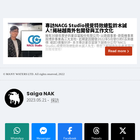
專訪NACG Studio視覺特效總監鈴木誠
人！揭秘越南外包開發與工作文化
擁有30餘年歷史的夏目當股份有限公司，以遊戲事業、遊藝機事業
與博弈事業為三大支柱。 近期更因開發2022年5月發行的《百英雄
傳：崛起》廣獲好評。 本次專訪夏目當旗下越南分公司「NACG
Studio」視覺特效總監鈴木誠人先生， 帶您了解越南外包產業現況
與職場實態！
Read more
© MANY WATERS LTD. All rights reserved, 2022
Saiga NAK
-
2023.05.21
採訪
WhatsApp
Messenger
Facebook
Threads
X