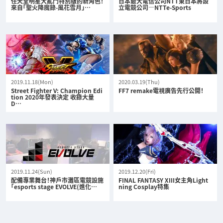
任天堂明星大亂鬥特別版的新角色！
日本最大電信公司NTT東日本將設
來自「聖火降魔錄-風花雪月」…
立電競公司—NTTe-Sports
2019.11.18(Mon)
2020.03.19(Thu)
Street Fighter V: Champion Edi
FF7 remake電視廣告先行公開！
tion 2020年發表決定 收錄大量
D…
2019.11.24(Sun)
2019.12.20(Fri)
配備專業舞台！神戶市灘區電競設施
FINAL FANTASY XIII女主角Light
「esports stage EVOLVE(進化…
ning Cosplay特集