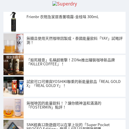
Frienbr 衣物及家居香薰噴霧-金桂味 300mL
無糖且使用天然咖啡因製成，泰國能量飲料「YAY」試喝評
測！
「殺死睡意」名稱超衝擊！ZONe推出罐裝咖啡新品牌
「KILLER COFFEE」！
試飲可口可樂與YOSHIKI聯乘的新能量飲品「REAL GOLD
X」「REAL GOLD Y」！
無咖啡因的能量飲料！？讓你精神溫和滿滿的
「FOSTERMIN」點評！
SNK經典12款遊戲可以在掌上玩的「Super Pocket
NEOGEO Edition」登場！4月1日起開放預購