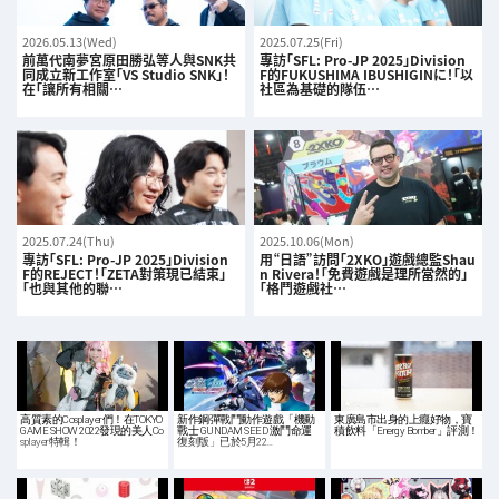
2026.05.13(Wed)
2025.07.25(Fri)
前萬代南夢宮原田勝弘等人與SNK共
專訪「SFL: Pro-JP 2025」Division
同成立新工作室「VS Studio SNK」！
F的FUKUSHIMA IBUSHIGINに！「以
在「讓所有相關…
社區為基礎的隊伍…
2025.07.24(Thu)
2025.10.06(Mon)
專訪「SFL: Pro-JP 2025」Division
用“日語”訪問「2XKO」遊戲總監Shau
F的REJECT！「ZETA對策現已結束」
n Rivera！「免費遊戲是理所當然的」
「也與其他的聯…
「格鬥遊戲社…
高質素的Cosplayer們！在TOKYO
新作鋼彈戰鬥動作遊戲「機動
東廣島市出身的上癮好物，寶
GAME SHOW 2022發現的美人Co
戰士 GUNDAM SEED 激鬥命運
積飲料「Energy Bomber」評測！
splayer特輯！
復刻版」已於5月22…