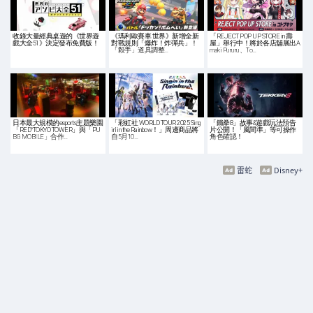
收錄大量經典桌遊的《世界遊
《瑪利歐賽車 世界》新增全新
「REJECT POP UP STORE in 壽
戲大全51》決定發布免費版！
對戰規則「爆炸！炸彈兵」！
屋」舉行中！將於各店舖展出A
「殺手」道具調整…
maki Pururu、To…
日本最大規模的esports主題樂園
「彩虹社 WORLD TOUR 2025 Sing
「鐵拳8」故事&遊戲玩法預告
「RED°TOKYO TOWER」與「PU
in’ in the Rainbow！」周邊商品將
片公開！「風間準」等可操作
BG MOBILE」合作…
自5月10…
角色確認！
雷蛇
Disney+