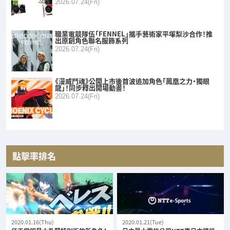
2026.07.24(Fri)
職業電競隊伍「FENNEL」攜手藝術家平塚梨沙合作！推
出原創角色聯名服飾系列
2026.07.24(Fri)
《漫威鬥魂》公開上市後首波追加角色「鳳凰之力・獨眼
龍」！同步釋出開場動畫！
2026.07.24(Fri)
點擊率排名
2020.01.16(Thu)
2020.01.21(Tue)