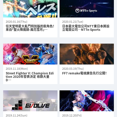
2020.01.16(Thu)
2020.01.21(Tue)
任天堂明星大亂鬥特別版的新角色！
日本最大電信公司NTT東日本將設
來自「聖火降魔錄-風花雪月」…
立電競公司—NTTe-Sports
2019.11.18(Mon)
2020.03.19(Thu)
Street Fighter V: Champion Edi
FF7 remake電視廣告先行公開！
tion 2020年發表決定 收錄大量
D…
2019.11.24(Sun)
2019.12.20(Fri)