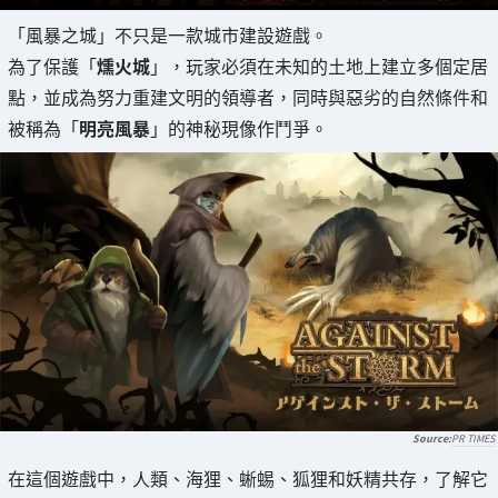
「風暴之城」不只是一款城市建設遊戲。
為了保護「
燻火城
」，玩家必須在未知的土地上建立多個定居
點，並成為努力重建文明的領導者，同時與惡劣的自然條件和
被稱為「
明亮風暴
」的神秘現像作鬥爭。
PR TIMES
在這個遊戲中，人類、海狸、蜥蜴、狐狸和妖精共存，了解它