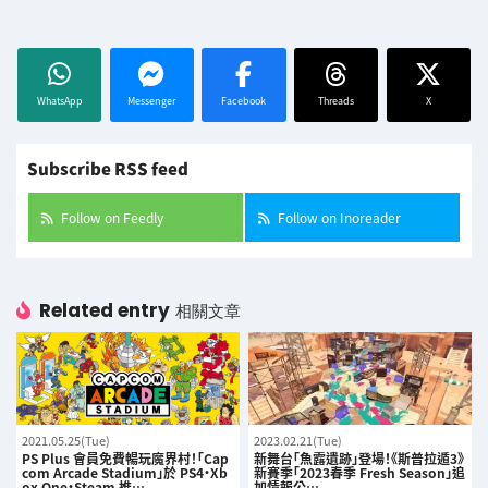
WhatsApp
Messenger
Facebook
Threads
X
Subscribe RSS feed
Follow on Feedly
Follow on Inoreader
Related entry
相關文章
2021.05.25(Tue)
2023.02.21(Tue)
PS Plus 會員免費暢玩魔界村！「Cap
新舞台「魚露遺跡」登場！《斯普拉遁3》
com Arcade Stadium」於 PS4・Xb
新賽季「2023春季 Fresh Season」追
ox One・Steam 推…
加情報公…