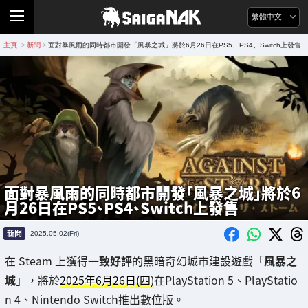
繁體中文
主頁
新聞
面對暴風雨的同時都市開發「風暴之城」將於6月26日在PS5、PS4、Switch上發售
>
>
面對暴風雨的同時都市開發「風暴之城」將於6
月26日在PS5、PS4、Switch上發售
新聞
2025.05.02(Fri)
在 Steam 上獲得
一致好評
的黑暗奇幻城市建設遊戲「
風暴之
城
」，將於
2025年6月26日(四)
在PlayStation 5、PlayStatio
n 4、Nintendo Switch推出數位版。