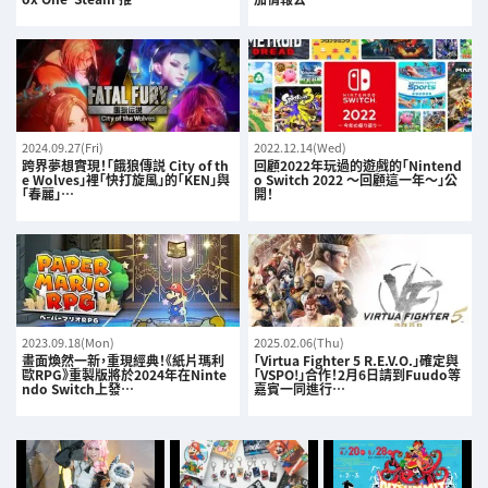
2024.09.27(Fri)
2022.12.14(Wed)
跨界夢想實現！「餓狼傳説 City of th
回顧2022年玩過的遊戲的「Nintend
e Wolves」裡「快打旋風」的「KEN」與
o Switch 2022 ～回顧這一年～」公
「春麗」…
開！
2023.09.18(Mon)
2025.02.06(Thu)
畫面煥然一新，重現經典！《紙片瑪利
「Virtua Fighter 5 R.E.V.O.」確定與
歐RPG》重製版將於2024年在Ninte
「VSPO!」合作！2月6日請到Fuudo等
ndo Switch上發…
嘉賓一同進行…