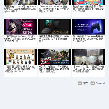
高質素的Cosplayer們！在TOKYO
「Nintendo Switch Online + 擴充
無論你在何處都能參與！日本
GAME SHOW 2022發現的美人Co
包」服務開始！可以使用白金
獨立遊戲界最大盛事「BitSumm
splayer特輯！
點數兌換NINT…
it THE 8th BIT」…
「夜下降生II Sys:Celes」新規DL
持續進化的手提電競PC「GPD
附USB線的「DualSense 無線控
C角色「佐哈爾」確定於2026年
WIN Max2」10月下旬陸續發
制器 午夜黑 + USB 連接線 for P
夏季發布！也…
售！
C」將於3月5…
「魔物獵人荒野」推出共16款
3月9日20時開始！「狩獵解禁
【TGS2023】意大利游戲工作室
「隨從艾路」橡膠鑰匙圈！9月
直前！魔物獵人崛起 數位直播
「Jyamma Games」展區體驗試
5日起在CAPCOM ST…
活動」直播決定！
玩魂類動作游戲「…
雷蛇
Disney+