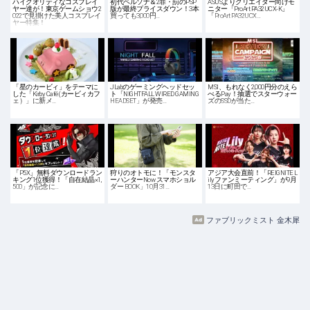
ハイクオリティなコスプレイ
初代ペルソナ＆2罪・罰のPSP
ASUSよりクリエイター向けモ
ヤー達が！東京ゲームショウ2
版が最終プライスダウン！3本
ニター「ProArt PA32UCX-K」
022で見掛けた美人コスプレイ
買っても3,000円…
「ProArt PA32UCX…
ヤー特集！
「星のカービィ」をテーマに
JLabのゲーミングヘッドセッ
MSI、もれなく2,000円分のえら
した「Kirby Café (カービィカフ
ト「NIGHTFALL WIRED GAMING
べるPay！抽選でスターウォー
ェ）」に新メ…
HEADSET」が発売…
ズのSSDが当た…
「P5X」無料ダウンロードラン
狩りのオトモに！「モンスタ
アジア大会直前！「REIGNITE L
キング1位獲得！「自在結晶×1,
ーハンターNow スマホショル
ilyファンミーティング」が9月
500」が記念に…
ダー BOOK」10月31…
13日に町田で…
ファブリックミスト 金木犀