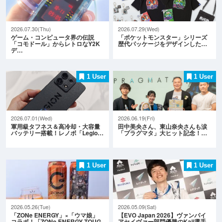
2026.07.30(Thu)
2026.07.29(Wed)
ゲーム・コンピュータ界の伝説
「ポケットモンスター」シリーズ
「コモドール」からレトロなY2K
歴代パッケージをデザインした…
デ…
1 User
1 User
2026.07.01(Wed)
2026.06.19(Fri)
軍用級タフネス＆高冷却・大容量
田中美央さん、東山奈央さんも涙
バッテリー搭載！レノボ「Legio…
「プラグマタ」大ヒット記念！…
1 User
1 User
2026.05.26(Tue)
2026.05.09(Sat)
「ZONe ENERGY」×「ウマ娘」
【EVO Japan 2026】ヴァンパイ
コラボ！「ZONe ENERGY TOUG
アセイヴァー部門優勝のKaji選手