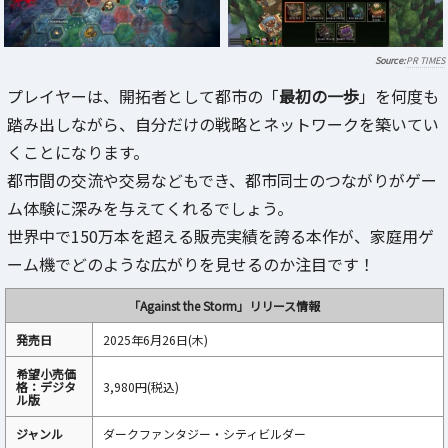
PR TIMES
プレイヤーは、開拓者として都市の「
最初の一歩
」を何度も
踏み出しながら、自分だけの戦略とネットワークを築いてい
くことになります。
都市間の交流や交易などもでき、都市同士のつながりがゲー
ム体験に深みを与えてくれるでしょう。
世界中で150万本を超える販売実績を誇る本作が、家庭用ゲ
ーム機でどのような広がりを見せるのか注目です！
「Against the Storm」リリース情報
発売日
2025年6月26日(木)
希望小売価
格：デジタ
3,980円(税込)
ル版
ジャンル
ダークファンタジー・シティビルダー