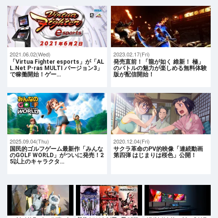
2021.06.02(Wed)
2023.02.17(Fri)
「Virtua Fighter esports」が「AL
発売直前！「龍が如く 維新！ 極」
L.Net P-ras MULTI バージョン3」
のバトルの魅力が楽しめる無料体験
で稼働開始！ゲー…
版が配信開始！
2025.09.04(Thu)
2020.12.04(Fri)
国民的ゴルフゲーム最新作「みんな
サクラ革命のPV的映像「連続動画
のGOLF WORLD」がついに発売！2
第四弾 はじまりは桜色」公開！
5以上のキャラクタ…