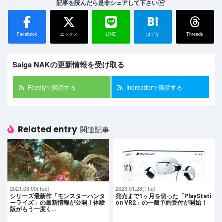
記事を読んだら是非シェアして下さい
B!
Facebook
エックス
LINE
はてな
Threads
Saiga NAKの更新情報を受け取る
Feedlyで購読する
Inoreaderで購読する
Related entry
関連記事
2021.03.09(Tue)
2023.01.26(Thu)
シリーズ最新作「モンスターハンタ
発売まで1ヶ月を切った「PlayStati
ーライズ」の最新情報が公開！体験
on VR2」の一般予約受付が開始！
版がもう一度く…