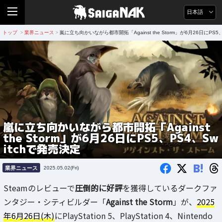
日本語
トップ
業界ニュース
嵐に立ち向かいながら都市開拓「Against the Storm」が6月26日にPS5
>
>
嵐に立ち向かいながら都市開拓「Against
the Storm」が6月26日にPS5、PS4、Sw
itchで発売決定
B!
業界ニュース
2025.05.02(Fri)
Steamのレビューで
圧倒的に好評
を獲得しているダークファ
ンタジー・シティビルダー「
Against the Storm
」が、
2025
年6月26日(木)
にPlayStation 5、PlayStation 4、Nintendo