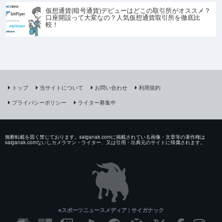
仮想通貨(暗号通貨)デビューはどこの取引所がオススメ？
口座開設って大変なの？人気仮想通貨取引所を徹底比
較！
トップ
当サイトについて
お問い合わせ
利用規約
プライバシーポリシー
ライター募集中
無断転載を固く禁じております。saiganak.comに掲載されている画像・文章等の著作権は
saiganak.comないしカメラマン・ライター、又は引用・出典元のサイトに帰属されます。
eスポーツニュースメディア | サイガナック