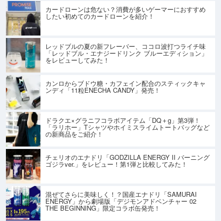
カードローンは危ない？消費が多いゲーマーにおすすめ
したい初めてのカードローンを紹介！
レッドブルの夏の新フレーバー、ココロ波打つライチ味
「レッドブル・エナジードリンク ブルーエディション」
をレビューしてみた！
カンロからブドウ糖・カフェイン配合のスティックキャ
ンディ「11粒ENECHA CANDY」発売！
ドラクエ×グラニフコラボアイテム「DQ＋g」第3弾！
「ラリホー」Tシャツやホイミスライムトートバッグなど
の新商品をご紹介！
チェリオのエナドリ「GODZILLA ENERGY II バーニング
ゴジラver.」をレビュー！第1弾と比較してみた！
混ぜてさらに美味しく！？国産エナドリ「SAMURAI
ENERGY」から劇場版「デジモンアドベンチャー 02
THE BEGINNING」限定コラボ缶発売！