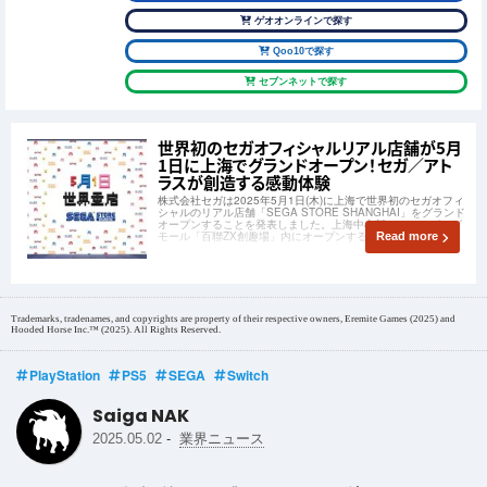
ゲオオンラインで探す
Qoo10で探す
セブンネットで探す
世界初のセガオフィシャルリアル店舗が5月
1日に上海でグランドオープン！セガ／アト
ラスが創造する感動体験
株式会社セガは2025年5月1日(木)に上海で世界初のセガオフィ
シャルのリアル店舗「SEGA STORE SHANGHAI」をグランド
オープンすることを発表しました。上海中心部のショッピング
モール「百聯ZX創趣場」内にオープンするとのことです。
Read more
Trademarks, tradenames, and copyrights are property of their respective owners, Eremite Games (2025) and
Hooded Horse Inc.™ (2025). All Rights Reserved.
PlayStation
PS5
SEGA
Switch
Saiga NAK
-
2025.05.02
業界ニュース