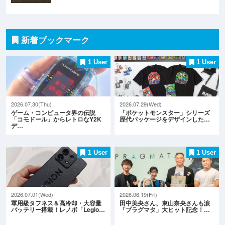
新着ブックマーク
1 User
1 User
2026.07.30(Thu)
2026.07.29(Wed)
ゲーム・コンピュータ界の伝説
「ポケットモンスター」シリーズ
「コモドール」からレトロなY2K
歴代パッケージをデザインした…
デ…
1 User
1 User
2026.07.01(Wed)
2026.06.19(Fri)
軍用級タフネス＆高冷却・大容量
田中美央さん、東山奈央さんも涙
バッテリー搭載！レノボ「Legio…
「プラグマタ」大ヒット記念！…