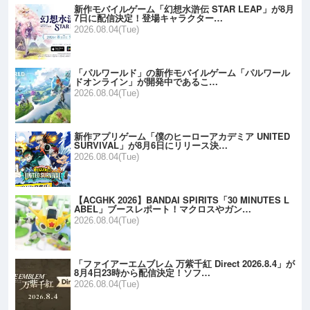
新作モバイルゲーム「幻想水滸伝 STAR LEAP」が8月
7日に配信決定！登場キャラクター…
2026.08.04(Tue)
「パルワールド」の新作モバイルゲーム「パルワール
ドオンライン」が開発中であるこ…
2026.08.04(Tue)
新作アプリゲーム「僕のヒーローアカデミア UNITED
SURVIVAL」が8月6日にリリース決…
2026.08.04(Tue)
【ACGHK 2026】BANDAI SPIRITS「30 MINUTES L
ABEL」ブースレポート！マクロスやガン…
2026.08.04(Tue)
「ファイアーエムブレム 万紫千紅 Direct 2026.8.4」が
8月4日23時から配信決定！ソフ…
2026.08.04(Tue)