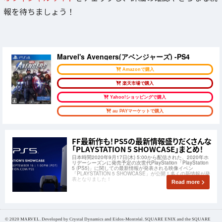
報を待ちましょう！
Marvel's Avengers(アベンジャーズ) -PS4
Amazonで購入
楽天市場で購入
Yahoo!ショッピングで購入
au PAYマーケットで購入
FF最新作も！PS5の最新情報盛りだくさんな
「PLAYSTATION 5 SHOWCASE」まとめ！
日本時間2020年9月17日(木) 5:00から配信された、2020年ホ
リデーシーズンに発売予定の次世代PlayStation「PlayStation
5 (PS5)」に関しての最新情報が発表される映像イベン
「PLAYSTATION 5 SHOWCASE」が公開！多くの新情報が発
表となりました！
Read more
© 2020 MARVEL. Developed by Crystal Dynamics and Eidos-Montréal. SQUARE ENIX and the SQUARE