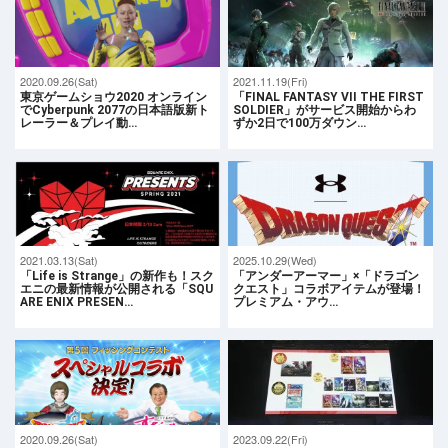
2020.09.26(Sat)
2021.11.19(Fri)
東京ゲームショウ2020 オンライン
「FINAL FANTASY VII THE FIRST
でCyberpunk 2077の日本語版新ト
SOLDIER」がサービス開始からわ
レーラー＆プレイ動…
ずか2日で100万ダウン…
2021.03.13(Sat)
2025.10.29(Wed)
「Life is Strange」の新作も！スク
「アンダーアーマー」×「ドラゴン
エニの最新情報が公開される「SQU
クエスト」コラボアイテムが登場！
ARE ENIX PRESEN…
プレミアム・アウ…
2020.09.26(Sat)
2023.09.22(Fri)