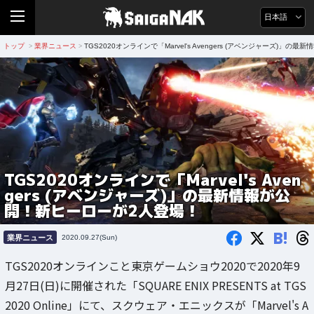
日本語
トップ
業界ニュース
TGS2020オンラインで「Marvel's Avengers (アベンジャーズ)」
>
>
TGS2020オンラインで「Marvel's Aven
gers (アベンジャーズ)」の最新情報が公
開！新ヒーローが2人登場！
B!
業界ニュース
2020.09.27(Sun)
TGS2020オンラインこと東京ゲームショウ2020で2020年9
月27日(日)に開催された「SQUARE ENIX PRESENTS at TGS
2020 Online」にて、スクウェア・エニックスが「Marvel's A