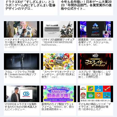
ドラクエXが「すしざんまい」とコ
今年も名作揃い！日本ゲーム大賞20
ラボ！ゲーム内にすしざんまい監修
23「年間作品部門」各賞受賞作の価
デザインのマグロ…
格や公式サイト…
ハイクオリティなコスプレイ
1/4サイズの超精密フィギュア
開幕直前「EVO Japan 2024」の
ヤー達が！東京ゲームショウ2
「SQUARE ENIX MASTERLINE
会場マップ、スケジュール、
022で見掛けた美人コスプレイ
NieR:Automata」…
キャスター、MC…
ヤー特集！
フロム・ソフトウェアの新
「スーパー マリオパーティ ジ
コスプレで「龍が如く」シリ
作！Nintendo Switch 2向けソフ
ャンボリー」が10月17日(木)に
ーズを盛り上げよう！「龍が
ト「The Duskbloo…
発売！「Joy-C…
如く」20周年記念…
VFXや3Dキャラクターを制作
新世代のライブ配信プラット
子ども向け商品シリーズ「マ
するNACG Studioの鈴木誠人さ
フォーム「Mildom」が、切り
イマリオ」から新商品が発
んにインタビュー…
抜き動画投稿キャ…
売！絵本やおふろグ…