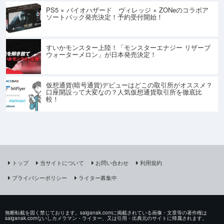
PS5 × バイオハザード ヴィレッジ × ZONeのコラボア
ソートパック発売決定！予約受付開始！
すいかモンスター上陸！「モンスターエナジー リザーブ
ウォーターメロン」が日本発売決定！
仮想通貨(暗号通貨)デビューはどこの取引所がオススメ？
口座開設って大変なの？人気仮想通貨取引所を徹底比
較！
トップ
当サイトについて
お問い合わせ
利用規約
プライバシーポリシー
ライター募集中
無断転載を固く禁じております。saiganak.comに掲載されている画像・文章等の著作権は
saiganak.comないしカメラマン・ライター、又は引用・出典元のサイトに帰属されます。