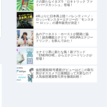
クの新たなイタズラ「ロキトリック ファ
イバースカッシュ」登場！
4年ぶりに日本再上陸！バレンティーノ・
ロッシ×モンスターエナジーの「モンスタ
ー ロッシ」の通年販売が決定！
あのアーネスト・ホーストが開発に協
力！超高機能エナドリ「ASURAエナジー
ドリンク」を飲んでみた！
エナドリ界に新たな風！新ブランド
「ENERICHE」からエナジードリンクが
登場！
仮想通貨(暗号通貨)デビューはどこの取引
所がオススメ？口座開設って大変なの？
人気仮想通貨取引所を徹底比較！