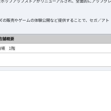
プンしたポップアップストアがリニューアルされ、全面的にアップグ
ズの販売やゲームの体験公開など提供することで、セガ／アト
店舗概要
趣場 1階