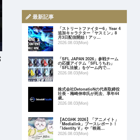
最新記事
「ストリートファイター6」Year 4
追加キャラクター「ヤスミン」8
月3日配信開始！アッ…
2026.08.03(Mon)
「SFL JAPAN 2026」参戦チーム
の応援アイテム「SFLうちわ」
「SFL法被」をゲーム内で…
2026.08.03(Mon)
株式会社DetonatioNの代表取締役
社長・梅崎伸幸氏が死去、享年44
歳。
2026.08.03(Mon)
【ACGHK 2026】「アニメイト」
「Medialink」ブースレポート！
「Identity V」や「映画…
2026.08.03(Mon)