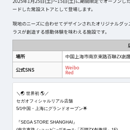
2025年1月25日(土)～15日(土)に期間限定でオー
ードした常設ストアとして登場します。
現地のニーズに合わせてデザインされたオリジナルグッ
ラスが創造する感動体験を味わえる施設です。
場所
中国上海市南京東路百聯ZX創
Weibo
公式SNS
Red
＼🌏 世界初 🌎／
セガオフィシャルリアル店舗
5/1中国・上海にグランドオープン🌟
『SEGA STORE SHANGHAI』
(南京東路 ショッピングモール「百聯ZX創趣場」1F)