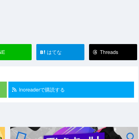
NE
はてな
Threads
B!
Inoreaderで購読する