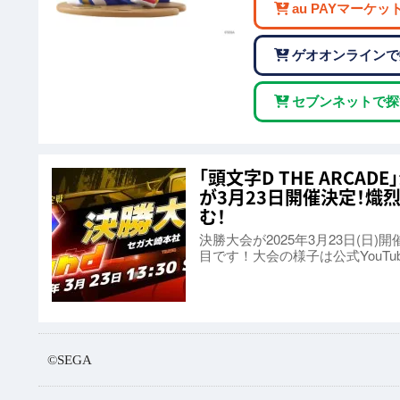
au PAYマーケッ
ゲオオンラインで
セブンネットで探
「頭文字D THE ARCA
が3月23日開催決定！熾
む！
決勝大会が2025年3月23日(
目です！大会の様子は公式YouTu
©SEGA