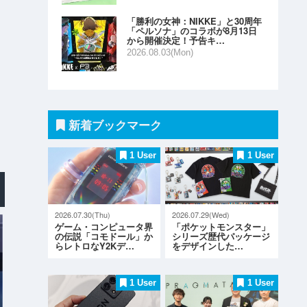
「勝利の女神：NIKKE」と30周年
「ペルソナ」のコラボが8月13日
から開催決定！予告キ…
2026.08.03(Mon)
新着ブックマーク
1 User
1 User
2026.07.30(Thu)
2026.07.29(Wed)
ゲーム・コンピュータ界
「ポケットモンスター」
の伝説「コモドール」か
シリーズ歴代パッケージ
らレトロなY2Kデ…
をデザインした…
1 User
1 User