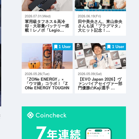
2026.07.01(Wed)
2026.06.19(Fri)
軍用級タフネス＆高冷
田中美央さん、東山奈央
却・大容量バッテリー搭
さんも涙「プラグマタ」
載！レノボ「Legio…
大ヒット記念！…
1 User
1 User
2026.05.26(Tue)
2026.05.09(Sat)
「ZONe ENERGY」×
【EVO Japan 2026】ヴ
「ウマ娘」コラボ！「Z
ァンパイアセイヴァー部
ONe ENERGY TOUGHN
門優勝のKaji選手 …
ESS G…
S