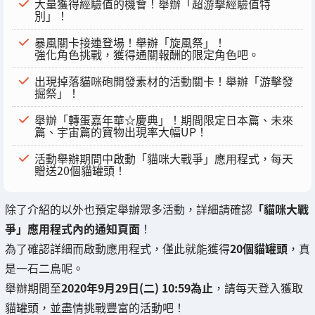
大量獲得經驗值的機會！舉辦「超游擊經驗值特
別」！
暴風關卡接連登場！舉辦「旋風祭」！
強化角色挑戰，獲得通關報酬的限定角色吧。
出現掉落貓咪砲開發素材的活動關卡！舉辦「游擊發
掘祭」！
舉辦「轉蛋嘉年華☆慶典」！期間限定日本篇、未來
篇、宇宙篇的寶物出現率大幅UP！
活動舉辦期間中啟動「貓咪大戰爭」應用程式，每天
贈送20個貓罐頭！
除了介紹的以外也預定舉辦眾多活動，詳細請確認
「貓咪大戰
爭」應用程式內的通知頁面
！
為了確認詳細而啟動應用程式，僅此就能獲得
20個貓罐頭
，真
是一石二鳥呢。
舉辦期間至
2020年9月29日(二) 10:59為止
，請每天登入獲取
貓罐頭，並盡情挑戰豐富的活動吧！