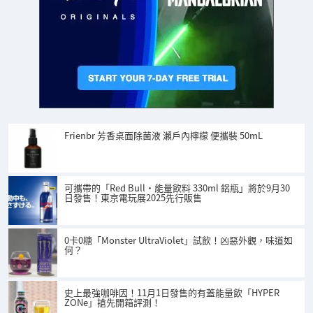
Frienbr 芳香桌面除菌液 瀨戶內檸檬 便攜裝 50mL
可攜帶的「Red Bull・能量飲料 330ml 鋁瓶」將於9月30
日發售！東京電玩展2025先行販售
0卡0糖「Monster UltraViolet」試飲！凶惡外觀，味道如
何？
史上最強咖啡因！11月1日發售的有蓋能量飲「HYPER
ZONe」搶先開箱評測！