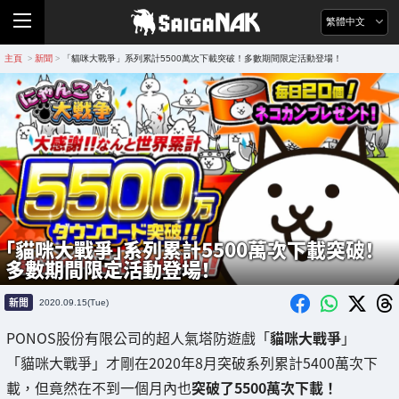
繁體中文
主頁
新聞
「貓咪大戰爭」系列累計5500萬次下載突破！多數期間限定活動登場！
>
>
「貓咪大戰爭」系列累計5500萬次下載突破！
多數期間限定活動登場！
新聞
2020.09.15(Tue)
PONOS股份有限公司的超人氣塔防遊戲「
貓咪大戰爭
」
「貓咪大戰爭」才剛在2020年8月突破系列累計5400萬次下
載，但竟然在不到一個月內也
突破了5500萬次下載！