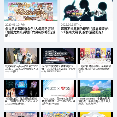
2020.06.12(Fri)
2022.10.13(Thu)
必得限定超稀有角色！人氣塔防遊戲
這可不是無聊的玩笑！「境界觸發者」
「悠閒鬼太郎」舉辦「六月新娘轉蛋」活
×「貓咪大戰爭」合作活動開跑！
動！
高質素的Cosplayer們！在TOKYO
JAF官方認定電子賽車競技大
「彩虹社 時尚手鍊」系列商品
GAME SHOW 2022發現的美人Co
會「UNIZONE EX Match ～Power
將於2月3日(六)10:00起開始販
splayer特輯！
ed by SUPER FORM…
售！
《碧藍幻想》首次體驗型藝術
「YGG Japan」與Web3.0遊戲專
Nintendo Switch 2「卡比的馭天
展「GRANBLUE FANTASY×NAKE
屬資訊媒體「NFT GAMER’S」達
飛行者」最新信息公開！單人
D, INC. 碧藍幻想博…
成合作夥伴關係
模式「公路旅行…