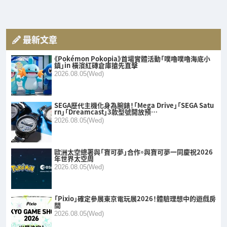
最新文章
《Pokémon Pokopia》首場實體活動「噗嚕噗嚕海底小
鎮」in 橫濱紅磚倉庫搶先直擊
2026.08.05(Wed)
SEGA歷代主機化身為腕錶！「Mega Drive」「SEGA Satu
rn」「Dreamcast」3款型號開放預…
2026.08.05(Wed)
歐洲太空總署與「寶可夢」合作。與寶可夢一同慶祝2026
年世界太空周
2026.08.05(Wed)
「Pixio」確定參展東京電玩展2026！體驗理想中的遊戲房
間
2026.08.05(Wed)