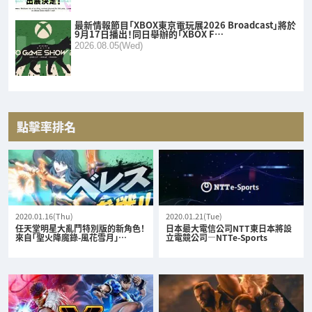
最新情報節目「XBOX東京電玩展2026 Broadcast」將於
9月17日播出！同日舉辦的「XBOX F…
2026.08.05(Wed)
點擊率排名
2020.01.16(Thu)
2020.01.21(Tue)
任天堂明星大亂鬥特別版的新角色！
日本最大電信公司NTT東日本將設
來自「聖火降魔錄-風花雪月」…
立電競公司—NTTe-Sports