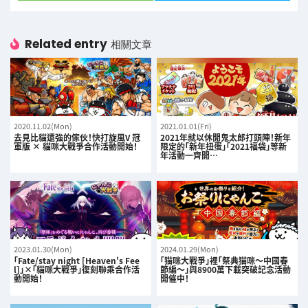
Related entry
相關文章
2020.11.02(Mon)
2021.01.01(Fri)
去見比貓還強的傢伙！快打旋風V 冠
2021年就以休閒鬼太郎打頭陣！新年
軍版 × 貓咪大戰爭合作活動開始！
限定的「新年扭蛋」「2021福袋」等新
年活動一齊開…
2023.01.30(Mon)
2024.01.29(Mon)
「Fate/stay night [Heaven's Fee
「猫咪大戰爭」裡「祭典猫咪～中國春
l]」×「貓咪大戰爭」復刻聯乘合作活
節編～」與8900萬下載突破記念活動
動開始！
開催中！