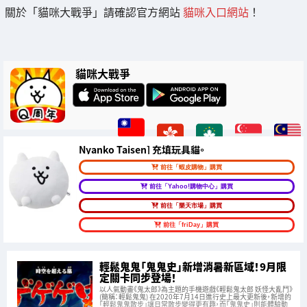
關於「貓咪大戰爭」請確認官方網站
貓咪入口網站
！
貓咪大戰爭
Nyanko Taisen] 充填玩具貓。
前往「蝦皮購物」購買
前往「Yahoo!購物中心」購買
前往「樂天市場」購買
前往「friDay」購買
輕鬆鬼鬼「鬼鬼史」新增消暑新區域！9月限
定關卡同步登場！
以人氣動畫《鬼太郎》為主題的手機遊戲《輕鬆鬼太郎 妖怪大亂鬥》
(簡稱：輕鬆鬼鬼) 在2020年7月14日進行史上最大更新後，新增的
「輕鬆鬼鬼散步」讓日常散步變得更有趣，而「鬼鬼史」則能體驗動