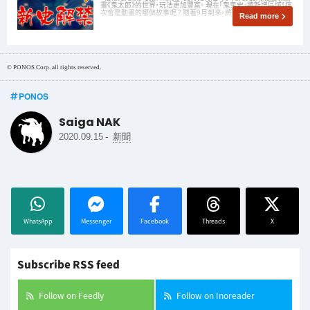
畫《鬼太郎》的世界，玩法更加豐富。 現在「鬼鬼史」將新增區域！這
次會是動畫的哪個故事呢？ 隨著9月到來，將一口氣介紹9月限定
Read more
© PONOS Corp. all rights reserved.
PONOS
Saiga NAK
-
2020.09.15
新聞
WhatsApp
Messenger
Facebook
Threads
X
Subscribe RSS feed
Follow on Feedly
Follow on Inoreader