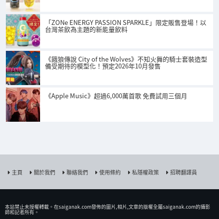
「ZONe ENERGY PASSION SPARKLE」限定販售登場！以
台灣茶飲為主題的新能量飲料
《餓狼傳說 City of the Wolves》不知火舞的騎士套裝造型
備受期待的模型化！預定2026年10月發售
《Apple Music》超過6,000萬首歌 免費試用三個月
主頁
關於我們
聯絡我們
使用條約
私隱權政策
招聘翻譯員
本站禁止未授權𨍭載。在saiganak.com發佈的圖片,相片,文章的版權全屬saiganak.com的攝影
師和記者所有。