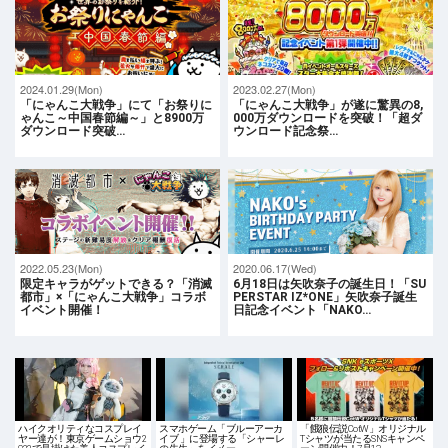
2024.01.29(Mon)
2023.02.27(Mon)
「にゃんこ大戦争」にて「お祭りに
「にゃんこ大戦争」が遂に驚異の8,
ゃんこ～中国春節編～」と8900万
000万ダウンロードを突破！「超ダ
ダウンロード突破…
ウンロード記念祭…
2022.05.23(Mon)
2020.06.17(Wed)
限定キャラがゲットできる？「消滅
6月18日は矢吹奈子の誕生日！「SU
都市」×「にゃんこ大戦争」コラボ
PERSTAR IZ*ONE」矢吹奈子誕生
イベント開催！
日記念イベント「NAKO…
ハイクオリティなコスプレイ
スマホゲーム「ブルーアーカ
「餓狼伝説CotW」オリジナル
ヤー達が！東京ゲームショウ2
イブ 」に登場する「シャーレ
Tシャツが当たるSNSキャンペ