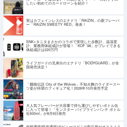
したい初めてのカードローンを紹介！
実はカフェインレスのエナドリ「RAIZIN」の新フレーバ
ー「RAIZIN SWEETY RED」発表！
SNK×タニタまさかのコラボで実現した歩数計、温湿度
計、業務用体組成計が登場！「KOF ’98」がプレイできる
体組成計は220万円
ライフガードの兄弟分のエナドリ「BODYGUARD」が全
国発売決定！
「餓狼伝説 City of the Wolves」不知火舞のライダースー
ツ姿が待望のフィギュア化！2026年10月発売予定
大人気フレーバーが大容量で持ち運びしやすいボトル缶
に入って登場！「モンスター パイプラインパンチ ボトル
缶500ml」が8月6日発売
仮想通貨(暗号通貨)デビューはどこの取引所がオススメ？