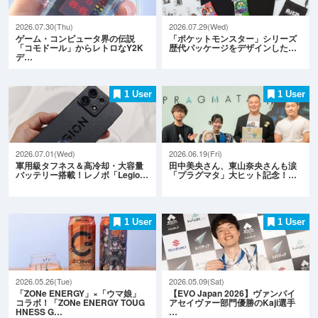
2026.07.30(Thu)
2026.07.29(Wed)
ゲーム・コンピュータ界の伝説
「ポケットモンスター」シリーズ
「コモドール」からレトロなY2K
歴代パッケージをデザインした…
デ…
1 User
1 User
2026.07.01(Wed)
2026.06.19(Fri)
軍用級タフネス＆高冷却・大容量
田中美央さん、東山奈央さんも涙
バッテリー搭載！レノボ「Legio…
「プラグマタ」大ヒット記念！…
1 User
1 User
2026.05.26(Tue)
2026.05.09(Sat)
「ZONe ENERGY」×「ウマ娘」
【EVO Japan 2026】ヴァンパイ
コラボ！「ZONe ENERGY TOUG
アセイヴァー部門優勝のKaji選手
HNESS G…
…