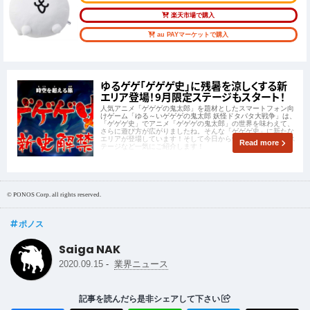
楽天市場で購入
au PAYマーケットで購入
ゆるゲゲ「ゲゲゲ史」に残暑を涼しくする新
エリア登場！9月限定ステージもスタート！
人気アニメ「ゲゲゲの鬼太郎」を題材としたスマートフォン向
けゲーム「ゆる～いゲゲゲの鬼太郎 妖怪ドタバタ大戦争」は、
「ゲゲゲ史」でアニメ「ゲゲゲの鬼太郎」の世界を味わえて、
さらに遊び方が広がりましたね。そんな「ゲゲゲ史」に新たな
エリアが登場しています！そして今日から9月突入。9月限定ス
Read more
テージなど一気にご紹介します！
© PONOS Corp. all rights reserved.
ポノス
Saiga NAK
-
2020.09.15
業界ニュース
記事を読んだら是非シェアして下さい