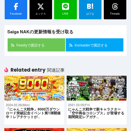
B!
Facebook
エックス
LINE
はてな
Threads
Saiga NAKの更新情報を受け取る
Feedlyで購読する
Inoreaderで購読する
Related entry
関連記事
2024.02.26(Mon)
2021.03.05(Fri)
「にゃんこ大戦争」9000万ダウン
にゃんこ大戦争で新キャラクター
ロード突破記念イベント第1弾開催
「空中商会コロンブス」が登場する
中！レアチケットが…
期間限定レアガチ…