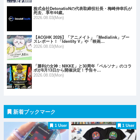
株式会社DetonatioNの代表取締役社長・梅崎伸幸氏が
死去、享年44歳。
2026.08.03(Mon)
【ACGHK 2026】「アニメイト」「Medialink」ブー
スレポート！「Identity V」や「映画…
2026.08.03(Mon)
「勝利の女神：NIKKE」と30周年「ペルソナ」のコラ
ボが8月13日から開催決定！予告キ…
2026.08.03(Mon)
新着ブックマーク
1 User
1 User