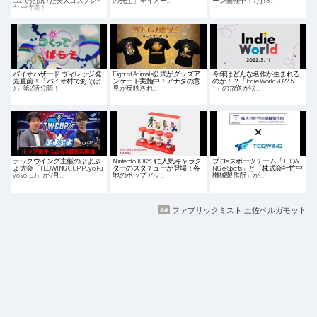
022で見掛けた美人コスプレイ
の先生」をイメー…
ーン開催中！7月13…
ヤー特集！
バイオハザード ヴィレッジ発
Fight of Animals公式がグッズア
今年はどんな名作が生まれる
売直前！「バイオ村であそぼ
ンケート実施中！アナタの意
のか！？「Indie World 2022.5.1
♪」第2話公開！
見が反映され…
1」の放送が決…
テックウイング主催のぷよぷ
Nintendo TOKYOに人気キャラク
プロeスポーツチーム「TEQWI
よ大会「TEQWING CUP Puyo Pu
ターのスタチューが登場！各
NG e-Sports」と「株式会社竹中
yo vol.03」が7月…
地のポップアッ…
機械製作所」が…
ファブリックミスト 土佐ベルガモット