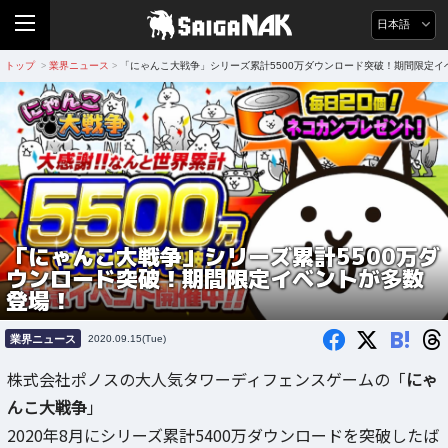
日本語
トップ
業界ニュース
「にゃんこ大戦争」シリーズ累計5500万ダウンロード突破！期間限定イ
>
>
「にゃんこ大戦争」シリーズ累計5500万ダ
ウンロード突破！期間限定イベントが多数
登場！
B!
業界ニュース
2020.09.15(Tue)
株式会社ポノスの大人気タワーディフェンスゲームの「
にゃ
んこ大戦争
」
2020年8月にシリーズ累計5400万ダウンロードを突破したば