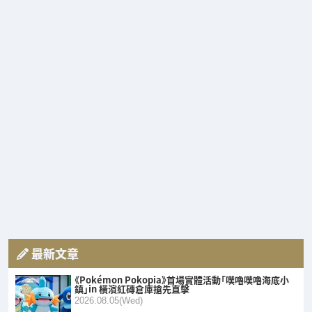
最新文章
《Pokémon Pokopia》首場實體活動「噗嚕噗嚕海底小
鎮」in 橫濱紅磚倉庫搶先直擊
2026.08.05(Wed)