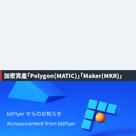
加密資產「Polygon(MATIC)」「Maker(MKR)」