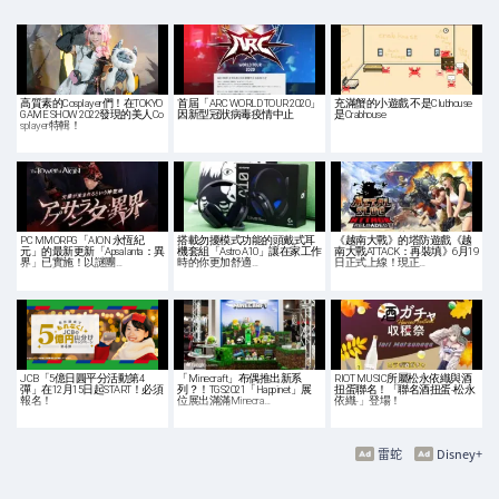
高質素的Cosplayer們！在TOKYO
首屆「ARC WORLD TOUR 2020」
充滿蟹的小遊戲 不是Clubhouse
GAME SHOW 2022發現的美人Co
因新型冠狀病毒疫情中止
是Crabhouse
splayer特輯！
PC MMORPG「AION 永恆紀
搭載勿擾模式功能的頭戴式耳
《越南大戰》的塔防遊戲《越
元」的最新更新「Apsalanta：異
機套組「Astro A10」讓在家工作
南大戰ATTACK：再裝填》6月19
界」已實施！以謎團…
時的你更加舒適…
日正式上線！現正…
JCB「5億日圓平分活動第4
「Minecraft」布偶推出新系
RIOT MUSIC所屬松永依織與酒
彈」在12月15日起START！必須
列？！TGS2021「Happinet」展
扭蛋聯名！「聯名酒扭蛋-松永
報名！
位展出滿滿Minecra…
依織-」登場！
雷蛇
Disney+