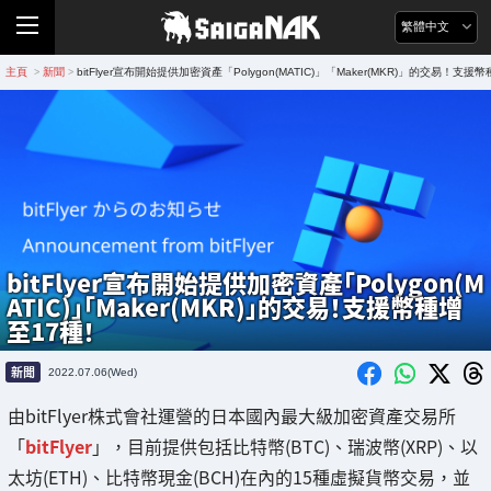
繁體中文
主頁
新聞
bitFlyer宣布開始提供加密資產「Polygon(MATIC)」「Maker(MKR)」的交易！支援
>
>
bitFlyer宣布開始提供加密資產「Polygon(M
ATIC)」「Maker(MKR)」的交易！支援幣種增
至17種！
新聞
2022.07.06(Wed)
由bitFlyer株式會社運營的日本國內最大級加密資產交易所
「
bitFlyer
」，目前提供包括比特幣(BTC)、瑞波幣(XRP)、以
太坊(ETH)、比特幣現金(BCH)在內的15種虛擬貨幣交易，並