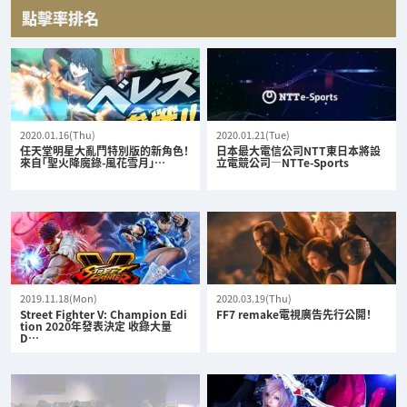
點擊率排名
2020.01.16(Thu)
2020.01.21(Tue)
任天堂明星大亂鬥特別版的新角色！
日本最大電信公司NTT東日本將設
來自「聖火降魔錄-風花雪月」…
立電競公司—NTTe-Sports
2019.11.18(Mon)
2020.03.19(Thu)
Street Fighter V: Champion Edi
FF7 remake電視廣告先行公開！
tion 2020年發表決定 收錄大量
D…