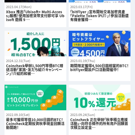
2023.04.17(Mon)
2023.03.17(Fri)
Xbox 推出「Ubisoft+ Multi-Acces
「bitFlyer 」宣布開始交易加密資產
s」服務！使用加密貨幣支付即可享 Ub
「Palette Token（PLT）」！參加活動還
isoft 遊戲 9 …
有機會獲得…
2024.12.31(Tue)
2023.01.19(Thu)
Coincheck舉辦1,500円等價BTC贈
期間限定獲得4,500日圓相當的BTC！
送活動「家族・友だち紹介キャンペー
bitFlyer開設戶口活動開催中！
ン」！介紹的和被…
2022.09.10(Sat)
2023.09.24(Sun)
最多可獲得等值10,000日圓的BTC！
Coincheck 正在舉辦「秋季積立應援
Coincheck定期投資秋季現金回饋活
活動」，向符合條件的所有用戶回饋首
動開跑！
次積立設定金…