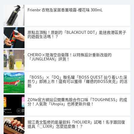
Frienbr 衣物及家居香薰噴霧-櫻花味 300mL
原點且頂點！原創的「BLACKOUT DDT」能拯救港區男子
的遊戲生活嗎！？
CHERIO×陸海空自衛隊！以特殊設計重新改版的
「JUNGLEMAN」評測！
「BOSS」×「DQ」聯名罐「BOSS QUEST 辿り着いた深
煎り」即將上市！還有可以獲得「羅德的BOSS夾克」的活
動
ZONe官方網站公開賽馬娘合作口味「TOUGHNESS」的成
分！人氣款「Utopia」也將更新升級！
堀江貴文監修的能量飲料「HOLIXER」試喝！名字跟回復
道具「◯LIXIR」怎麼這麼像！？