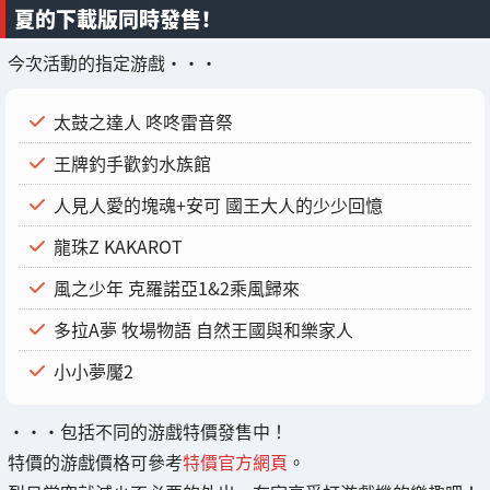
夏的下載版同時發售！
今次活動的指定游戲・・・
太鼓之達人 咚咚雷音祭
王牌釣手歡釣水族館
人見人愛的塊魂+安可 國王大人的少少回憶
龍珠Z KAKAROT
風之少年 克羅諾亞1&2乘風歸來
多拉A夢 牧場物語 自然王國與和樂家人
小小夢魘2
・・・包括不同的游戲特價發售中！
特價的游戲價格可參考
特價官方網頁
。