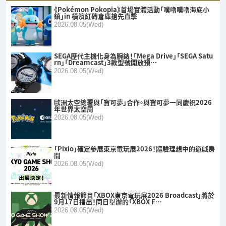
《Pokémon Pokopia》首場實體活動「噗嚕噗嚕海底小
鎮」in 橫濱紅磚倉庫搶先直擊
2026.08.05(Wed)
SEGA歷代主機化身為腕錶！「Mega Drive」「SEGA Satu
rn」「Dreamcast」3款型號開放預…
2026.08.05(Wed)
歐洲太空總署與「寶可夢」合作。與寶可夢一同慶祝2026
年世界太空周
2026.08.05(Wed)
「Pixio」確定參展東京電玩展2026！體驗理想中的遊戲房
間
2026.08.05(Wed)
最新情報節目「XBOX東京電玩展2026 Broadcast」將於
9月17日播出！同日舉辦的「XBOX F…
2026.08.05(Wed)