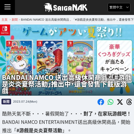
繁體中文
主頁
新聞
BANDAI NAMCO 送出高級休閑商品，「#游戲是炎炎夏祭活動」推出中，還會發售
>
>
BANDAI NAMCO 送出高級休閑商品，「#游戲
是炎炎夏祭活動」推出中，還會發售下載版游
戲
新聞
2023.07.24(Mon)
酷熱天氣不斷・・・暑假開始了・・・
對了，在家玩游戲吧！
BANDAI NAMCO ENTERTAINMENT送出高級休閑商品，開始
推出「
#游戲是炎炎夏祭活動
」。