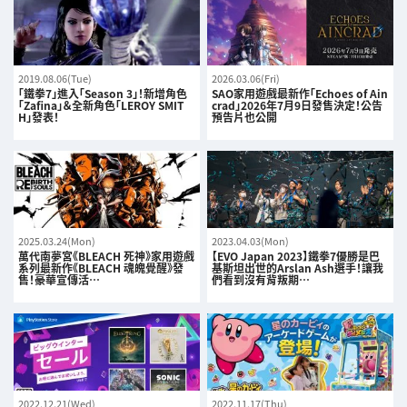
2019.08.06(Tue)
2026.03.06(Fri)
「鐵拳7」進入「Season 3」！新增角色
SAO家用遊戲最新作「Echoes of Ain
「Zafina」＆全新角色「LEROY SMIT
crad」2026年7月9日發售決定！公告
H」發表！
預告片也公開
2025.03.24(Mon)
2023.04.03(Mon)
萬代南夢宮《BLEACH 死神》家用遊戲
【EVO Japan 2023】鐵拳7優勝是巴
系列最新作《BLEACH 魂魄覺醒》發
基斯坦出世的Arslan Ash選手！讓我
售！豪華宣傳活…
們看到沒有背叛期…
2022.12.21(Wed)
2022.11.17(Thu)