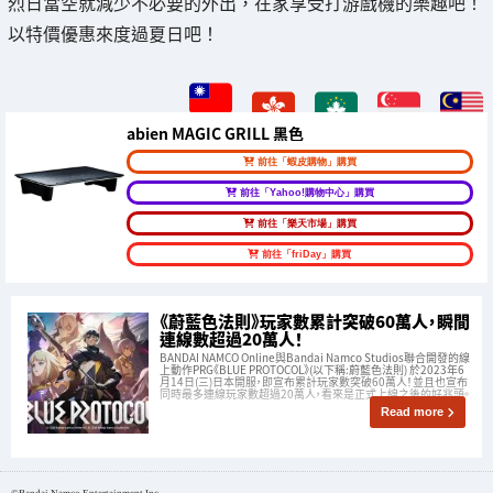
烈日當空就減少不必要的外出，在家享受打游戲機的樂趣吧！
以特價優惠來度過夏日吧！
abien MAGIC GRILL 黑色
前往「蝦皮購物」購買
前往「Yahoo!購物中心」購買
前往「樂天市場」購買
前往「friDay」購買
《蔚藍色法則》玩家數累計突破60萬人，瞬間
連線數超過20萬人！
BANDAI NAMCO Online與Bandai Namco Studios聯合開發的線
上動作PRG《BLUE PROTOCOL》(以下稱:蔚藍色法則) 於2023年6
月14日(三)日本開服，即宣布累計玩家數突破60萬人！並且也宣布
同時最多連線玩家數超過20萬人，看來是正式上線之後的好兆頭。
Read more