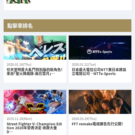
點擊率排名
2020.01.16(Thu)
2020.01.21(Tue)
任天堂明星大亂鬥特別版的新角色！
日本最大電信公司NTT東日本將設
來自「聖火降魔錄-風花雪月」…
立電競公司—NTTe-Sports
2019.11.18(Mon)
2020.03.19(Thu)
Street Fighter V: Champion Edi
FF7 remake電視廣告先行公開！
tion 2020年發表決定 收錄大量
D…