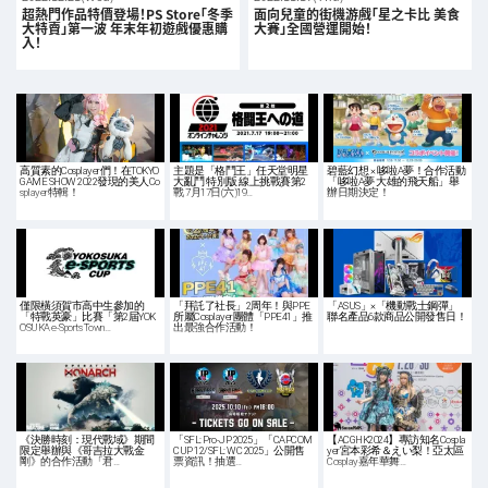
超熱門作品特價登場！PS Store「冬季
面向兒童的街機游戲「星之卡比 美食
大特賣」第一波 年末年初遊戲優惠購
大賽」全國營運開始！
入！
高質素的Cosplayer們！在TOKYO
主題是「格鬥王」任天堂明星
碧藍幻想 × 哆啦A夢！合作活動
GAME SHOW 2022發現的美人Co
大亂鬥 特別版 線上挑戰賽第2
「哆啦A夢 大雄的飛天船」舉
splayer特輯！
戰 7月17日(六)19…
辦日期決定！
僅限橫須賀市高中生參加的
「拜託了社長」2周年！與PPE
「ASUS」×「機動戰士鋼彈」
「特戰英豪」比賽「第2屆YOK
所屬Cosplayer團體「PPE41」推
聯名產品6款商品公開發售日！
OSUKA e-Sports Town…
出最強合作活動！
《決勝時刻：現代戰域》期間
「SFL: Pro-JP 2025」「CAPCOM
【ACGHK2024】專訪知名Cospla
限定舉辦與《哥吉拉大戰金
CUP 12/SFL: WC 2025」公開售
yer宮本彩希＆えい梨！亞太區
剛》的合作活動「君…
票資訊！抽選…
Cosplay嘉年華舞…