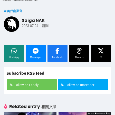
©Bandai Namco Entertainment Inc.
萬代南夢宮
Saiga NAK
-
2023.07.24
新聞
WhatsApp
Messenger
Facebook
Threads
X
Subscribe RSS feed
Follow on Feedly
Follow on Inoreader
Related entry
相關文章