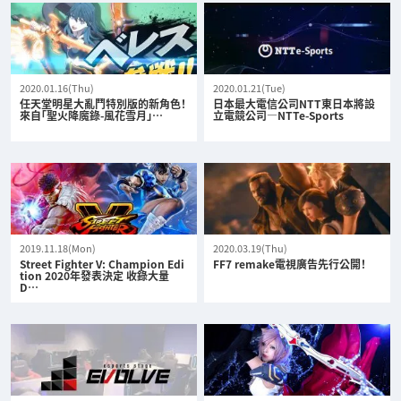
2020.01.16(Thu)
2020.01.21(Tue)
任天堂明星大亂鬥特別版的新角色！
日本最大電信公司NTT東日本將設
來自「聖火降魔錄-風花雪月」…
立電競公司—NTTe-Sports
2019.11.18(Mon)
2020.03.19(Thu)
Street Fighter V: Champion Edi
FF7 remake電視廣告先行公開！
tion 2020年發表決定 收錄大量
D…