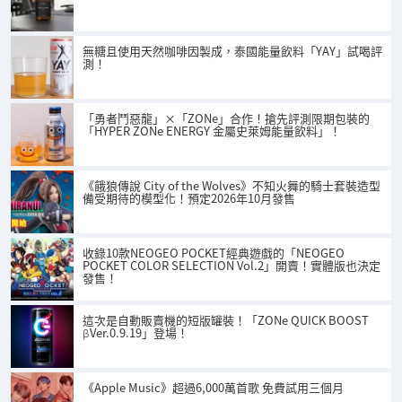
無糖且使用天然咖啡因製成，泰國能量飲料「YAY」試喝評
測！
「勇者鬥惡龍」×「ZONe」合作！搶先評測限期包裝的
「HYPER ZONe ENERGY 金屬史萊姆能量飲料」！
《餓狼傳說 City of the Wolves》不知火舞的騎士套裝造型
備受期待的模型化！預定2026年10月發售
收錄10款NEOGEO POCKET經典遊戲的「NEOGEO
POCKET COLOR SELECTION Vol.2」開賣！實體版也決定
發售！
這次是自動販賣機的短版罐裝！「ZONe QUICK BOOST
βVer.0.9.19」登場！
《Apple Music》超過6,000萬首歌 免費試用三個月