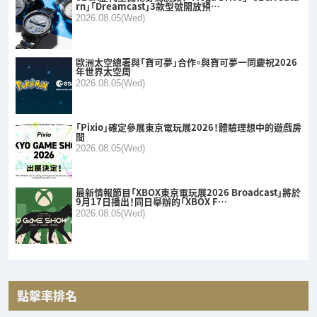
rn」「Dreamcast」3款型號開放預…
2026.08.05(Wed)
歐洲太空總署與「寶可夢」合作。與寶可夢一同慶祝2026
年世界太空周
2026.08.05(Wed)
「Pixio」確定參展東京電玩展2026！體驗理想中的遊戲房
間
2026.08.05(Wed)
最新情報節目「XBOX東京電玩展2026 Broadcast」將於
9月17日播出！同日舉辦的「XBOX F…
2026.08.05(Wed)
點擊率排名