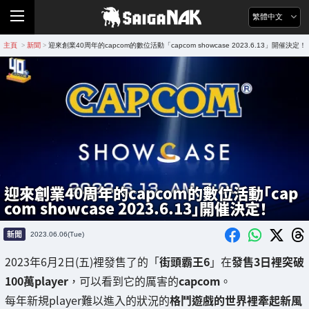
繁體中文
主頁
新聞
迎來創業40周年的capcom的數位活動「capcom showcase 2023.6.13」開催決定！
>
>
迎來創業40周年的capcom的數位活動「cap
com showcase 2023.6.13」開催決定！
新聞
2023.06.06(Tue)
2023年6月2日(五)裡發售了的「
街頭霸王6
」在
發售3日裡突破
100萬player
，可以看到它的厲害的
capcom
。
每年新規player難以進入的狀況的
格鬥遊戲的世界裡牽起新風