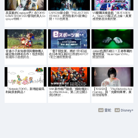
高質素的Cosplayer們！在TOKYO
CAPCOM新企劃「PROJECT RES
VR樂團演奏遊戲「BEAT AREN
GAME SHOW 2022發現的美人Co
ISTANCE」的預告影片&宣傳公
A」Steam VR版正式上線！真實
splayer特輯！
開！TGS也將進…
感受樂器演奏的樂…
音速小子未知邊境與魔物獵人
「電子競技展」將於7月9日起
zekken也讚不絕口！王者專屬的
確定推出聯名合作！包含特別
在日本埼玉縣川口市的SKIP CIT
電競滑鼠「Razer Viper V3 Pro」
裝備與小遊戲的合…
Y彩之國視覺廣場…
開放預購
「Nintendo TOKYO」新增超級瑪
SNK 新作格鬥遊戲「餓狼傳說 C
【TGS2026】「PlayStation by Ace
利歐原創商品！
ity of the Wolves」第二次公開 β
r Gaming」與「光榮特庫摩」展
測試將於 …
區現場報導…
雷蛇
Disney+