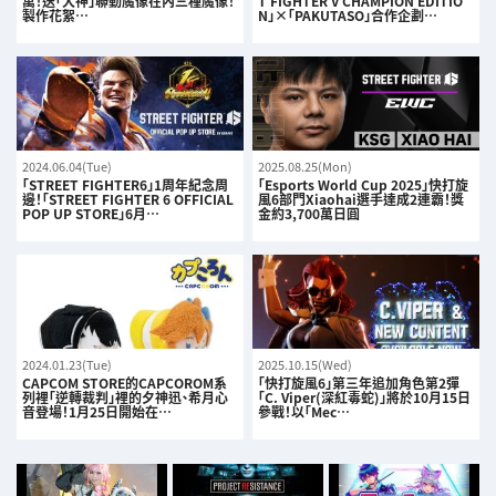
萬！送「大神」聯動魔像在內三種魔像！
T FIGHTER V CHAMPION EDITIO
製作花絮…
N｣×｢PAKUTASO｣合作企劃…
2024.06.04(Tue)
2025.08.25(Mon)
「STREET FIGHTER6」1周年紀念周
「Esports World Cup 2025」快打旋
邊！「STREET FIGHTER 6 OFFICIAL
風6部門Xiaohai選手達成2連霸！獎
POP UP STORE」6月…
金約3,700萬日圓
2024.01.23(Tue)
2025.10.15(Wed)
CAPCOM STORE的CAPCOROM系
「快打旋風6」第三年追加角色第2彈
列裡「逆轉裁判」裡的夕神迅、希月心
「C. Viper(深紅毒蛇)」將於10月15日
音登場！1月25日開始在…
參戰！以「Mec…