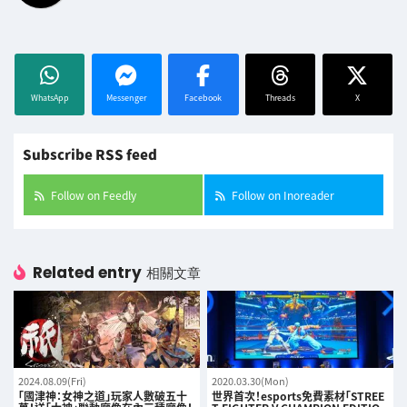
WhatsApp
Messenger
Facebook
Threads
X
Subscribe RSS feed
Follow on Feedly
Follow on Inoreader
Related entry
相關文章
2024.08.09(Fri)
2020.03.30(Mon)
「國津神：女神之道」玩家人數破五十
世界首次！esports免費素材｢STREE