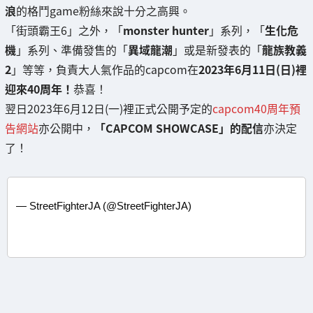
浪
的格鬥game粉絲來說十分之高興。
「街頭霸王6」之外，「
monster hunter
」系列，「
生化危
機
」系列、準備發售的「
異域龍潮
」或是新發表的「
龍族教義
2
」等等，負責大人氣作品的capcom在
2023年6月11日(日)裡
迎來40周年！
恭喜！
翌日2023年6月12日(一)裡正式公開予定的
capcom40周年預
告網站
亦公開中，
「CAPCOM SHOWCASE」的配信
亦決定
了！
— StreetFighterJA (@StreetFighterJA)