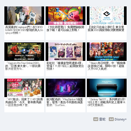
高質素的Cosplayer們！在TOKYO
《卡比群星戰2》免費體驗版開
【決定只在線上舉行】東京電
GAME SHOW 2022發現的美人Co
放下載！還可以線上對戰！
競展 2022因疫情取消實體展覽
splayer特輯！
「Capcom Pro Tour Online 2020」
彩虹社「橡膠桌墊周邊第4彈」
「Steam 冬日特賣」中「餓狼傳
的「亞洲-東大會1」11部比賽
登場！11月15日(二)起開放受注
說 群狼之城」限時67折！超值
影片在官方Yo…
預購！
入手SNK人氣經…
「KFC散步」回來了！KFC與賽
銀河配色的「PlayStation 5保護
「Galaxy Tab S11」系列將於9月1
馬娘合作「今天、要和賽馬娘
套」發售！配合不同顏色保護
9日上市！搭載系列史上最薄14.
一起去散步嗎？套…
套的「DualSens…
6吋大螢幕的…
雷蛇
Disney+