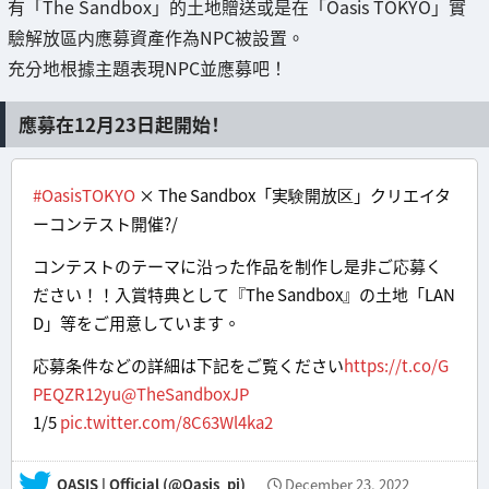
有「The Sandbox」的土地贈送或是在「Oasis TOKYO」實
驗解放區内應募資產作為NPC被設置。
充分地根據主題表現NPC並應募吧！
應募在12月23日起開始！
#OasisTOKYO
× The Sandbox「実験開放区」クリエイタ
ーコンテスト開催?/
コンテストのテーマに沿った作品を制作し是非ご応募く
ださい！！入賞特典として『The Sandbox』の土地「LAN
D」等をご用意しています。
応募条件などの詳細は下記をご覧ください
https://t.co/G
PEQZR12yu
@TheSandboxJP
1/5
pic.twitter.com/8C63Wl4ka2
— OASIS | Official (@Oasis_pj)
December 23, 2022