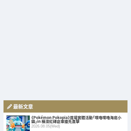
最新文章
《Pokémon Pokopia》首場實體活動「噗嚕噗嚕海底小
鎮」in 橫濱紅磚倉庫搶先直擊
2026.08.05(Wed)