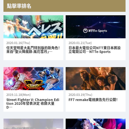
點擊率排名
2020.01.16(Thu)
2020.01.21(Tue)
任天堂明星大亂鬥特別版的新角色！
日本最大電信公司NTT東日本將設
來自「聖火降魔錄-風花雪月」…
立電競公司—NTTe-Sports
2019.11.18(Mon)
2020.03.19(Thu)
Street Fighter V: Champion Edi
FF7 remake電視廣告先行公開！
tion 2020年發表決定 收錄大量
D…