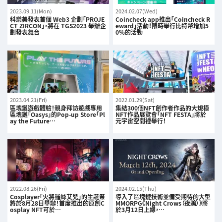
2023.09.11(Mon)
2024.02.07(Wed)
科樂美發表首個 Web3 企劃「PROJE
Coincheck app推出「Coincheck R
CT ZIRCON」，將在 TGS2023 舉辦企
eward」活動！限時舉行比特幣增加5
劃發表舞台
0％的活動
2023.04.21(Fri)
2022.01.29(Sat)
區塊鏈遊戲體驗！親身拜訪遊戲專用
集結300個NFT創作者作品的大規模
區塊鏈「Oasys」的Pop-up Store「Pl
NFT作品展覽會「NFT FESTA」將於
ay the Future…
元宇宙空間裡舉行！
2022.08.26(Fri)
2024.02.15(Thu)
Cosplayer「火將羅絲艾兒」的生誕祭
導入了區塊鏈技術並備受期待的大型
將於8月28日舉辦！首度推出的原創C
MMORPG《Night Crows（夜鴉）》將
osplay NFT可於…
於3月12日上線，…