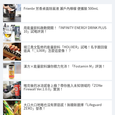
Frienbr 芳香桌面除菌液 瀨戶內檸檬 便攜裝 500mL
用能量飲料啟動開關！「INFINITY ENERGY DRINK PLUS
10」試喝評測！
堀江貴文監修的能量飲料「HOLIXER」試喝！名字跟回復
道具「◯LIXIR」怎麼這麼像！？
漢方×能量飲料讓你精力充沛！「Fostamin M」評測！
喝完後的冰涼感會上癮？帶你進入未知領域的「ZONe
Firewall Ver.1.0.0」實測！
大口大口地喝也沒有罪惡感！無糖新選擇「Lifeguard
ZERO」發表！