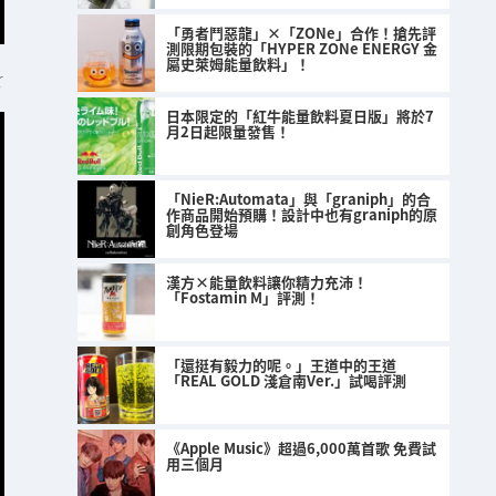
「勇者鬥惡龍」×「ZONe」合作！搶先評
測限期包裝的「HYPER ZONe ENERGY 金
屬史萊姆能量飲料」！
r
日本限定的「紅牛能量飲料夏日版」將於7
月2日起限量發售！
「NieR:Automata」與「graniph」的合
作商品開始預購！設計中也有graniph的原
創角色登場
漢方×能量飲料讓你精力充沛！
「Fostamin M」評測！
「還挺有毅力的呢。」王道中的王道
「REAL GOLD 淺倉南Ver.」試喝評測
《Apple Music》超過6,000萬首歌 免費試
用三個月