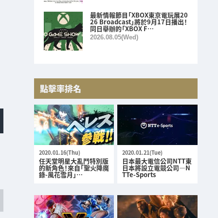
最新情報節目「XBOX東京電玩展20
26 Broadcast」將於9月17日播出！
同日舉辦的「XBOX F…
2026.08.05(Wed)
點擊率排名
2020.01.16(Thu)
2020.01.21(Tue)
任天堂明星大亂鬥特別版
日本最大電信公司NTT東
的新角色！來自「聖火降魔
日本將設立電競公司—N
錄-風花雪月」…
TTe-Sports