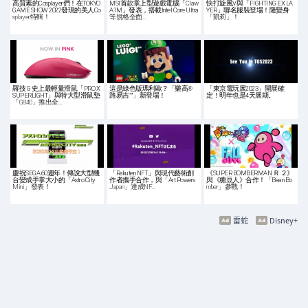
高質素的Cosplayer們！在TOKYO
MSI首款掌上型遊戲電腦「Claw
快打旋風V與「FIGHTING EX LA
GAME SHOW 2022發現的美人Co
A1M」發表，搭載Intel Core Ultra
YER」聯名服裝登場！隆變身
splayer特輯！
等規格全面…
「凱莉」！
羅技 G 史上最輕量滑鼠「PRO X
這是綠色版瑪利歐？「樂高®
「東京電玩展2023」開展確
SUPERLIGHT」與特大型滑鼠墊
路易吉™」新登場！
定！明年也是4天展期。
「G840」推出全…
慶祝SEGA 60週年！傳說大型機
「Rakuten NFT」與現代藝術創
《SUPER BOMBERMAN Ｒ ２》
台變成手掌大小的「Astro City
作者攜手合作，與「Art Powers
與《糖豆人》合作！「Bean Bo
Mini」發表！
Japan」達成NF…
mber」參戰！
雷蛇
Disney+