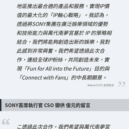
地區推出最合適的產品和服務，實現IP價
值的最大化的「IP軸心戰略」。我認為，
透過將SONY集團在廣泛娛樂領域的優勢
和技術能力與萬代南夢宮基於 IP 的策略相
結合，我們將能夠創造出新的娛樂，我對
此感到非常興奮。我們希望透過此次合
作，連結全球IP粉絲，共同創造未來，實
現「Fun for All into the Future」目的與
「Connect with Fans」的中長期願景。
SONY 新聞發佈
SONY首席執行官 CSO 御供 俊元的留言
こ透過此次合作，我們希望與萬代南夢宮