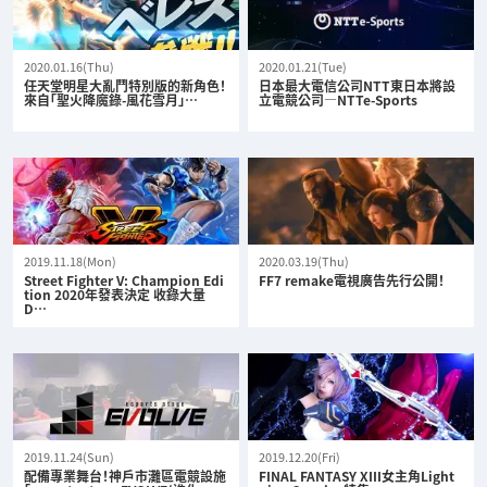
2020.01.16(Thu)
2020.01.21(Tue)
任天堂明星大亂鬥特別版的新角色！
日本最大電信公司NTT東日本將設
來自「聖火降魔錄-風花雪月」…
立電競公司—NTTe-Sports
2019.11.18(Mon)
2020.03.19(Thu)
Street Fighter V: Champion Edi
FF7 remake電視廣告先行公開！
tion 2020年發表決定 收錄大量
D…
2019.11.24(Sun)
2019.12.20(Fri)
配備專業舞台！神戶市灘區電競設施
FINAL FANTASY XIII女主角Light