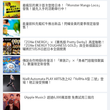
最瘋狂的果汁首次登陸日本！「Monster Mango Loco」
發售！搶先入手的活動舉行中！
能量飲料先驅紅牛推出新品！閃耀金黃的夏季限定版發
售！
「ZONe ENERGY」×《賽馬娘 Pretty Derby》再度聯動！
「ZONe ENERGY TOUGHNESS GOLD」與全新插圖設計
罐將於5月26日起日本全國開賣
傳說合作時隔6年復活！「樂敦Z!」×「勇者鬥惡龍怪獸篇
3」數量限定新發售
NieR:Automata PLAY ARTS改之A2「YoRHa A型 二號」登
場！現正接受預購！
《Apple Music》超過6,000萬首歌 免費試用三個月