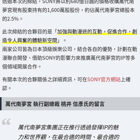
透過本次的締結，SONY將以約680億日圓的價格收購萬代南
夢宮現有股東持有的1,600萬股股份，約佔萬代南夢宮總股本
的2.5%。
此次締結的合夥目的是「
加強與動漫迷的互動，促進合作，創
造令人興奮的體驗新空間
」。
兩家公司皆為日本頂級娛樂公司，結合各自的優勢，計劃在動
漫聯合開發、借助SONY的影響力來推廣萬代南夢宮的IP等多
個領域開展合作。
有關本次的合夥關係之詳細資訊，可在
SONY官方網站
上確
認。
萬代南夢宮 執行副總裁 桃井 信彥氏的留言
萬代南夢宮集團正在推行透過發揮IP的魅
力和世界觀，在最合適的時間、最合適的