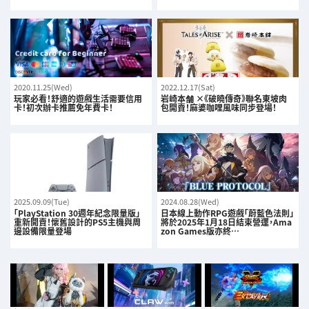
2020.11.25(Wed)
2022.12.17(Sat)
玩家必看！舒適的遊戲生活需要信用
岩崎本舗 ×《破曉傳奇》聯名東坡肉
卡！初次辦卡推薦免年費卡！
包開賣！麻婆咖哩風味同步登場！
2025.09.09(Tue)
2024.08.28(Wed)
「PlayStation 30週年紀念限量版」
日本線上動作RPG遊戲「蔚藍色法則」
重新開賣！懷舊設計的PS5主機與周
將於2025年1月18日結束營運，Ama
邊設備限量登場
zon Games版亦終…