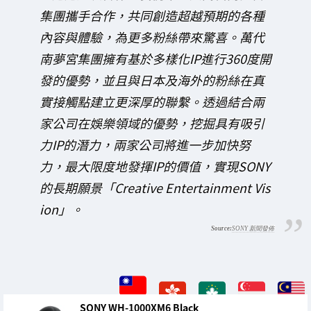
集團攜手合作，共同創造超越預期的各種
內容與體驗，為更多粉絲帶來驚喜。萬代
南夢宮集團擁有基於多樣化IP進行360度開
發的優勢，並且與日本及海外的粉絲在真
實接觸點建立更深厚的聯繫。透過結合兩
家公司在娛樂領域的優勢，挖掘具有吸引
力IP的潛力，兩家公司將進一步加快努
力，最大限度地發揮IP的價值，實現SONY
的長期願景「Creative Entertainment Vis
ion」。
SONY 新聞發佈
SONY WH-1000XM6 Black