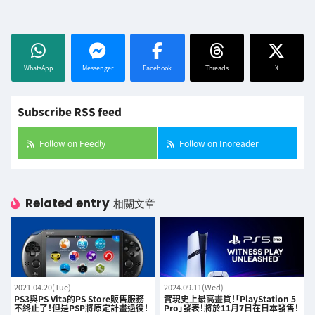
WhatsApp
Messenger
Facebook
Threads
X
Subscribe RSS feed
Follow on Feedly
Follow on Inoreader
Related entry
相關文章
2021.04.20(Tue)
2024.09.11(Wed)
PS3與PS Vita的PS Store販售服務
實現史上最高畫質！「PlayStation 5
不終止了！但是PSP將原定計畫退役！
Pro」發表！將於11月7日在日本發售！