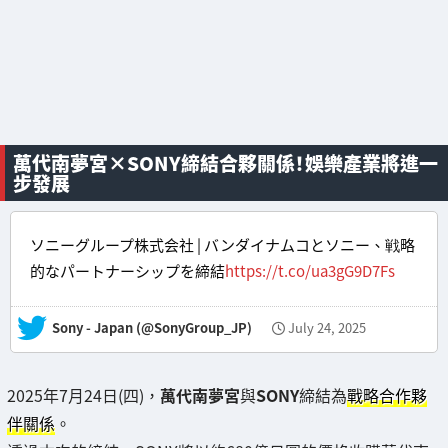
萬代南夢宮×SONY締結合夥關係！娛樂產業將進一
步發展
ソニーグループ株式会社 | バンダイナムコとソニー、戦略
的なパートナーシップを締結
https://t.co/ua3gG9D7Fs
— Sony - Japan (@SonyGroup_JP)
July 24, 2025
2025年7月24日(四)，
萬代南夢宮
與
SONY
締結為
戰略合作夥
伴關係
。