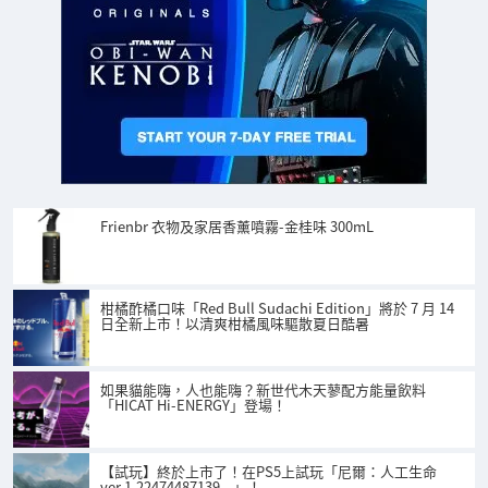
Frienbr 衣物及家居香薰噴霧-金桂味 300mL
柑橘酢橘口味「Red Bull Sudachi Edition」將於 7 月 14
日全新上市！以清爽柑橘風味驅散夏日酷暑
如果貓能嗨，人也能嗨？新世代木天蓼配方能量飲料
「HICAT Hi-ENERGY」登場！
【試玩】終於上市了！在PS5上試玩「尼爾：人工生命
ver.1.22474487139...」！