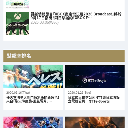
最新情報節目「XBOX東京電玩展2026 Broadcast」將於
9月17日播出！同日舉辦的「XBOX F…
2026.08.05(Wed)
點擊率排名
2020.01.16(Thu)
2020.01.21(Tue)
任天堂明星大亂鬥特別版的新角色！
日本最大電信公司NTT東日本將設
來自「聖火降魔錄-風花雪月」…
立電競公司—NTTe-Sports