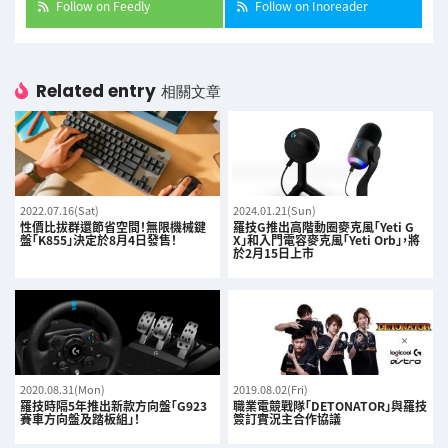
Follow on Feedly
Follow on Inoreader
Related entry
相關文章
2022.07.16(Sat)
2024.01.21(Sun)
性價比拔群還節省空間！無限機械鍵
羅技G推出高階動圈麥克風「Yeti G
盤「K855」決定於8月4日發售！
X」和入門電容麥克風「Yeti Orb」，將
於2月15日上市
2020.08.31(Mon)
2019.08.02(Fri)
羅技時隔5年推出新款方向盤「G923
職業電競戰隊「DETONATOR」與羅技
賽車方向盤及踏板組」！
簽訂實況主合作協議