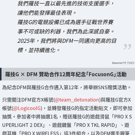
我們羅技一直以最先進的技術支援選手，
讓他們能發揮最佳表現。
羅技G的電競設備已成為選手征戰世界賽
事不可或缺的利器，我們為此深感自豪。
2025年，我們將與DFM一同邁向更高的目
標，並持續進化。
PR TIMES
羅技G × DFM 贊助合作12周年紀念「FocusonG」活動
為紀念DFM與羅技G合作邁入第12年，將舉辦SNS贈獎活動。
只需關注DFM官方X帳號(
@team_detonation
)與羅技G官方X
帳號(
@LogicoolG
)，並轉發羅技G的指定活動貼文，即可參加
抽獎。參加者中將抽選1名，贈送羅技G的遊戲滑鼠「PRO X S
UPERLIGHT 2 DEX」、遊戲鍵盤「PRO X TKL RAPID」、遊
戲耳機「PRO X WIRELESS」這3件組合，以及DFM選手親筆