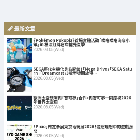
最新文章
《Pokémon Pokopia》首場實體活動「噗嚕噗嚕海底小
鎮」in 橫濱紅磚倉庫搶先直擊
2026.08.05(Wed)
SEGA歷代主機化身為腕錶！「Mega Drive」「SEGA Satu
rn」「Dreamcast」3款型號開放預…
2026.08.05(Wed)
歐洲太空總署與「寶可夢」合作。與寶可夢一同慶祝2026
年世界太空周
2026.08.05(Wed)
「Pixio」確定參展東京電玩展2026！體驗理想中的遊戲房
間
2026.08.05(Wed)