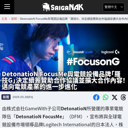
繁體中文
主頁
新聞
DetonatioN FocusMe與電競設備品牌「羅技G」決定續簽贊助合作協議並擴大合
>
>
DetonatioN FocusMe與電競設備品牌「羅
技G」決定續簽贊助合作協議並擴大合作內容！
邁向電競產業的進一步進化
新聞
2025.03.28(Fri)
由株式会社GameWith子公司
DetonatioN
所營運的專業電競
隊伍「
DetonatioN FocusMe
」（DFM），宣布將與全球電
競設備市場領導品牌Logitech International的日本法人，株