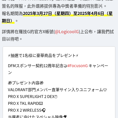
簽名的隊服，此外還將提供專為中獎者準備的特別影片。
報名期間為
2025年3月27日（星期四）至2025年4月6日（星
期日）
。
詳情將在羅技G的官方X帳號(
@LogicoolG
)上公布，讓我們拭
目以待吧。
⚡抽選で1名様に豪華商品をプレゼント⚡
DFMスポンサー契約12周年記念🤝
#FocusonG
キャンペー
ン
🎁プレゼント内容🎁
VALORANT部門メンバー直筆サイン入りユニフォーム👕
PRO X SUPERLIGHT 2 DEX🖱️
PRO X TKL RAPID⌨️
PRO X 2 WIRELESS🎧
当選者に向けたスペシャル映像🎥