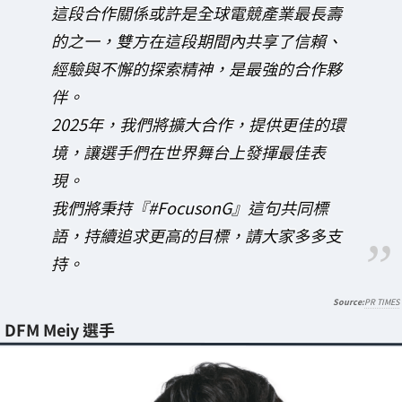
這段合作關係或許是全球電競產業最長壽
的之一，雙方在這段期間內共享了信賴、
經驗與不懈的探索精神，是最強的合作夥
伴。
2025年，我們將擴大合作，提供更佳的環
境，讓選手們在世界舞台上發揮最佳表
現。
我們將秉持『#FocusonG』這句共同標
語，持續追求更高的目標，請大家多多支
持。
PR TIMES
DFM Meiy 選手