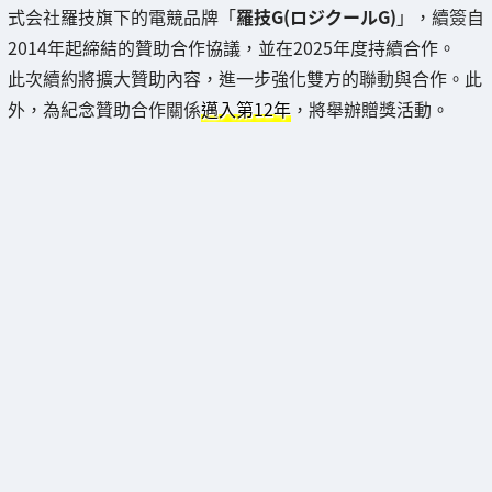
式会社羅技旗下的電競品牌「
羅技G(ロジクールG)
」，續簽自
2014年起締結的贊助合作協議，並在2025年度持續合作。
此次續約將擴大贊助內容，進一步強化雙方的聯動與合作。此
外，為紀念贊助合作關係
邁入第12年
，將舉辦贈獎活動。