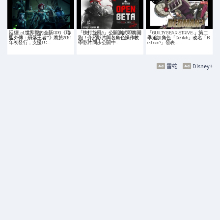
延續LoL世界觀的全新RPG《聯
「快打旋風6」公開測試即將開
「GUILTY GEAR -STRIVE-」第二
盟外傳：殞落王者™》將於2021
跑！介紹影片與各角色操作教
季追加角色「Delilah」改名「B
年初發行，支援PC…
學影片同步公開中…
edman?」發表…
雷蛇
Disney+