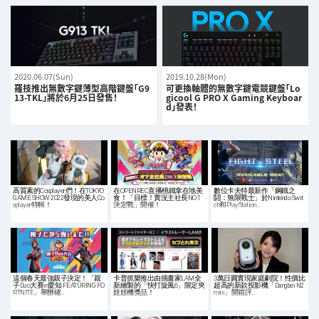
2020.06.07(Sun)
2019.10.28(Mon)
羅技推出無數字鍵薄型高階鍵盤「G9
可更換軸體的無數字鍵電競鍵盤「Lo
13-TKL」將於6月25日發售！
gicool G PRO X Gaming Keyboar
d」發表！
高質素的Cosplayer們！在TOKYO
在OPENREC直播桃鐵拿在地美
數位卡夫特最新作「鋼鐵之
GAME SHOW 2022發現的美人Co
食！「目標！實況主社長NO.1
鬪：無限戰士」於Nintendo Swit
splayer特輯！
決定戰」開催！
ch和PlayStation…
這個春天最強親子決定！「親
卡普抓樂推出由插畫家LAM全
3萬日圓實現家庭劇院！性價比
子Duo大賽in愛知 FEATURING FO
新繪製的「快打旋風6」限定夾
超高的新款投影機「Dangbei N2
RTNITE」舉辦確…
娃娃機獎品！
mini」開箱評…