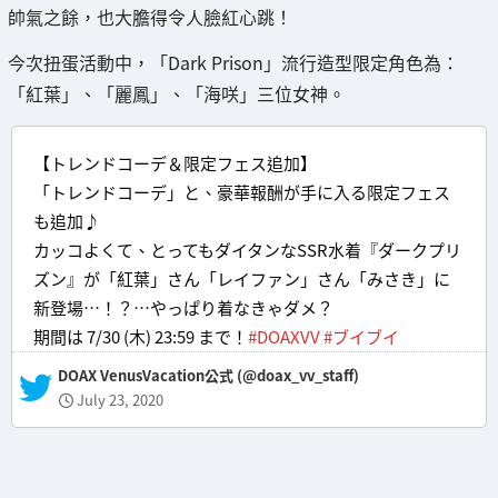
帥氣之餘，也大膽得令人臉紅心跳！
今次扭蛋活動中，「Dark Prison」流行造型限定角色為：
「紅葉」、「麗鳳」、「海咲」三位女神。
【トレンドコーデ＆限定フェス追加】
「トレンドコーデ」と、豪華報酬が手に入る限定フェス
も追加♪
カッコよくて、とってもダイタンなSSR水着『ダークプリ
ズン』が「紅葉」さん「レイファン」さん「みさき」に
新登場…！？…やっぱり着なきゃダメ？
期間は 7/30 (木) 23:59 まで！
#DOAXVV
#ブイブイ
— DOAX VenusVacation公式 (@doax_vv_staff)
July 23, 2020