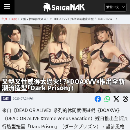
繁體中文
主頁
新聞
又型又性感得太過火！？《DOAXVV》推出全新潮流造型「Dark Prison」！
>
>
又型又性感得太過火！？《DOAXVV》推出全新
潮流造型「Dark Prison」！
新聞
2020.07.24(Fri)
來自《DEAD OR ALIVE》系列的休閒度假遊戲《DOAXVV》
（DEAD OR ALIVE Xtreme Venus Vacation）近日推出全新流
行造型扭蛋「Dark Prison」（ダークプリズン），設計風格