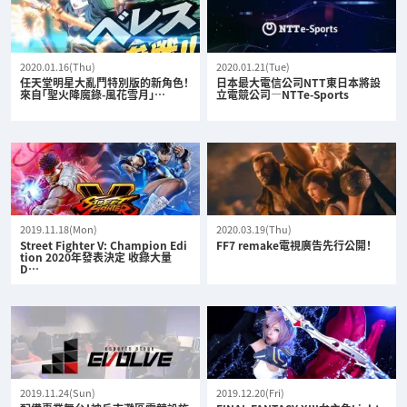
2020.01.16(Thu)
2020.01.21(Tue)
任天堂明星大亂鬥特別版的新角色！
日本最大電信公司NTT東日本將設
來自「聖火降魔錄-風花雪月」…
立電競公司—NTTe-Sports
2019.11.18(Mon)
2020.03.19(Thu)
Street Fighter V: Champion Edi
FF7 remake電視廣告先行公開！
tion 2020年發表決定 收錄大量
D…
2019.11.24(Sun)
2019.12.20(Fri)