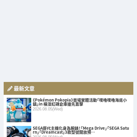
最新文章
《Pokémon Pokopia》首場實體活動「噗嚕噗嚕海底小
鎮」in 橫濱紅磚倉庫搶先直擊
2026.08.05(Wed)
SEGA歷代主機化身為腕錶！「Mega Drive」「SEGA Satu
rn」「Dreamcast」3款型號開放預…