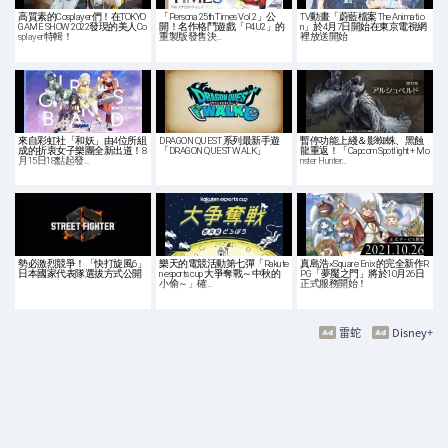
高質素的Cosplayer們！在TOKYO
「Persona 25th Times Vol.2」公
TV動畫「蔚藍檔案 The Animatio
GAME SHOW 2022發現的美人Co
開！名作格鬥遊戲「P4U2」的
n」於4月7日開始在東京電視網
splayer特輯！
重製版發售決…
裡放送開始
來自彩虹社「和妖」由4位所組
DRAGON QUEST 系列最新手遊
暫停功能上綫＆影蜘蛛、黑蝕
成的折衷女子樂團全新出道！8
「DRAGON QUEST WALK」
龍重返！「Capcom Spotlight + Mo
月15日18點起發…
nster Hunter…
勢必激烈競爭！「快打旋風6」
樂天的電競活動第七彈「Rakute
真島浩×Square Enix的完全新作R
日本國家代表隊選拔方式公開
n esports cup 大爭奪戰～中秋的
PG「夢魘之門」將於10月26日
小偷～」確…
正式服務開始！
雷蛇
Disney+