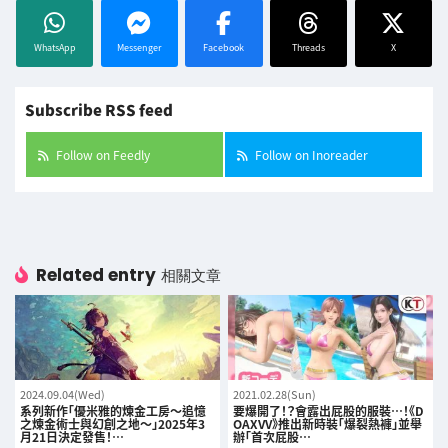
WhatsApp
Messenger
Facebook
Threads
X
Subscribe RSS feed
Follow on Feedly
Follow on Inoreader
Related entry
相關文章
2024.09.04(Wed)
2021.02.28(Sun)
系列新作「優米雅的煉金工房～追憶
要爆開了！？會露出屁股的服裝…！《D
之煉金術士與幻創之地～」2025年3
OAXVV》推出新時裝「爆裂熱褲」並舉
月21日決定發售！…
辦「首次屁股…