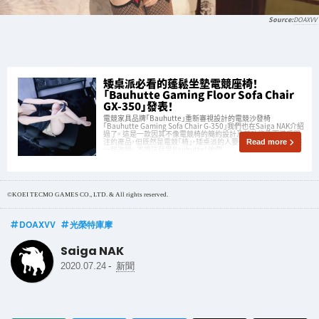
DOAXVV
矮桌派必看的蓬鬆坐墊電競座椅！
「Bauhutte Gaming Floor Sofa Chair
GX-350」發表！
電競家具品牌「Bauhutte」重新審視設計的電競沙發椅
「Bauhutte Gaming Sofa Chair G-350」我們也在Saiga NAK介紹
過了。 這是一款因其不像電競椅的簡約設計及其功能性而備受關
注的產品，但既然是電競「椅」，矮桌派的人要使用就必須連同環境
Read more
一起改變。 不過這就是Bauhutte！他們
©KOEI TECMO GAMES CO., LTD. & All rights reserved.
DOAXVV
光榮特庫摩
Saiga NAK
-
2020.07.24
新聞