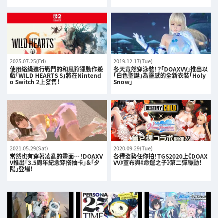
2025.07.25(Fri)
2019.12.17(Tue)
使用絡繰進行戰鬥的和風狩獵動作遊
冬天竟然穿泳裝！？「DOAXVV」推出以
戲「WILD HEARTS S」將在Nintend
「白色聖誕」為靈感的全新衣裝「Holy
o Switch 2上發售！
Snow」
2021.05.29(Sat)
2020.09.29(Tue)
當然也有穿著凌亂的畫面…！DOAXV
各種姿勢任你拍！TGS2020上《DOAX
V推出「3.5周年紀念穿搭抽卡」＆「夕
VV》宣布與《命運之子》第二彈聯動！
陽」登場！