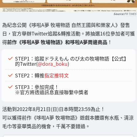
PR TIMES
為紀念公開《哆啦A夢 牧場物語 自然王國與和樂家人》發售
日，官方舉辦Twitter追蹤&轉推活動。將抽選16位參加者可獲
得
前作《哆啦A夢 牧場物語》和哆啦A夢周邊商品
！
STEP1：追蹤ドラえもん のび太の牧場物語【公式】
的Twitter(
@dora_boku
)
STEP2：轉推
指定推特文
STEP3：參加完成！
※官方將透過訊息直接聯繫中獎者
活動到2022年8月21日(日)日本時間23:59為止！
可以獲得前作《哆啦A夢 牧場物語》遊戲本體還有水瓶、清涼
毛巾等豪華獎品的機會，千萬不要錯過。