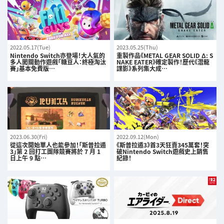
2022.05.17(Tue)
2023.05.25(Thu)
Nintendo Switch亦登場！大人氣的
重製作品《METAL GEAR SOLID Δ: S
多人闖關動作遊戲「糖豆人：終極淘汰
NAKE EATER》確定製作！歷代《潛龍
賽」基本免費版…
諜影》系列集大成…
2023.06.30(Fri)
2022.09.12(Mon)
從這次開始單人也能參加！「斯普拉遁
《斯普拉遁3》首3天狂賣345萬套！突
3」第 2 回打工團隊競賽將於 7 月 1
破Nintendo Switch遊戲史上銷售
日上午 9 點…
紀錄！