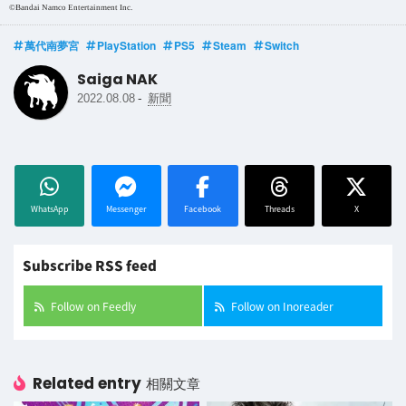
©Bandai Namco Entertainment Inc.
萬代南夢宮
PlayStation
PS5
Steam
Switch
Saiga NAK
-
2022.08.08
新聞
WhatsApp
Messenger
Facebook
Threads
X
Subscribe RSS feed
Follow on Feedly
Follow on Inoreader
Related entry
相關文章