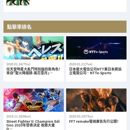
點擊率排名
2020.01.16(Thu)
2020.01.21(Tue)
任天堂明星大亂鬥特別版的新角色！
日本最大電信公司NTT東日本將設
來自「聖火降魔錄-風花雪月」…
立電競公司—NTTe-Sports
2019.11.18(Mon)
2020.03.19(Thu)
Street Fighter V: Champion Edi
FF7 remake電視廣告先行公開！
tion 2020年發表決定 收錄大量
D…