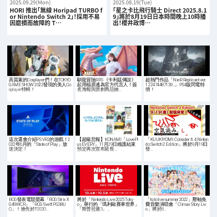
2025.09.29(Mon)
2025.08.19(Tue)
HORI 推出「無線 Horipad TURBO f
「星之卡比飛行騎士 Direct 2025.8.1
or Nintendo Switch 2」！採用不易
9」將於8月19日日本時間晚上10時播
因磨損而故障的 T…
出！櫻井政博…
高質素的Cosplayer們！在TOKYO
馴龍冒險RPG《卡利茲傳說》
超熱門作品「NieR Replicant ver.
GAME SHOW 2022發現的美人Co
起用福原遙為官方代言人！簽
1.22474487139...」PS4版閃電特
splayer特輯！
名海報與原創商品抽…
價！
這次還會介紹PS VR2的游戲！2
【超級悲報】KONAMI「LovePl
「KUUKIYOMI: Consider It. 4 Ninten
022年6月的「State of Play」放
us EVERY」11月29日維護結束
do Switch 2 Edition」將於9月19日
送決定！
預定再次宣布延長.…
發…
ROG發表電競螢幕「ROG Strix X
將於「Nintendo Live 2025 Toky
「hololive summer 2022」壓軸免
G49WCR」「ROG Swift PG38U
o」舉行的「瑪利歐賽車世界」
費音樂演唱會「Climax Story Liv
Q」！搶先於TGS20…
「斯普拉遁3」…
e」將於8…