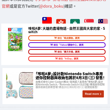
官網
或是官方Twitter(
@dora_boku
)確認。
哆啦A夢：大雄的農場物語 - 自然王國與大家的家 - S
witch
前往「蝦皮購物」購買
前往「Yahoo!購物中心」購買
前往「樂天市場」購買
前往「friDay」購買
「哆啦A夢」設計款Nintendo Switch專用
迷你控制器與收納包將於8月3日（三）發售！
由株式會社Cyber Gadget推出，採用超人氣角色「哆啦A夢」設計
的Nintendo Switch／Nintendo Switch（OLED版）專用迷你控制
器與收納包即將登場！將自2022年8月3日（三）起開始販售！
Read more