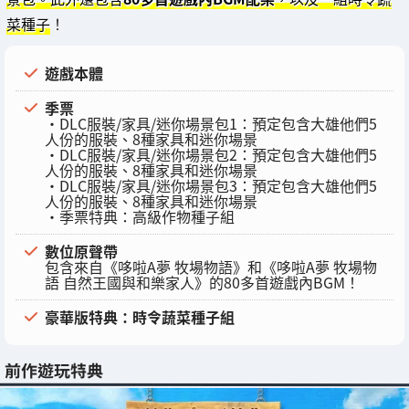
菜種子
！
遊戲本體
季票
・DLC服裝/家具/迷你場景包1：預定包含大雄他們5
人份的服裝、8種家具和迷你場景
・DLC服裝/家具/迷你場景包2：預定包含大雄他們5
人份的服裝、8種家具和迷你場景
・DLC服裝/家具/迷你場景包3：預定包含大雄他們5
人份的服裝、8種家具和迷你場景
・季票特典：高級作物種子組
數位原聲帶
包含來自《哆啦A夢 牧場物語》和《哆啦A夢 牧場物
語 自然王國與和樂家人》的80多首遊戲內BGM！
豪華版特典：時令蔬菜種子組
前作遊玩特典