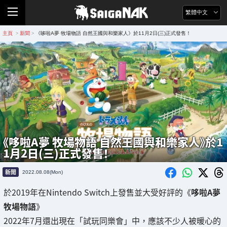
繁體中文
主頁
新聞
《哆啦A夢 牧場物語 自然王國與和樂家人》於11月2日(三)正式發售！
>
>
《哆啦A夢 牧場物語 自然王國與和樂家人》於1
1月2日(三)正式發售！
新聞
2022.08.08(Mon)
於2019年在Nintendo Switch上發售並大受好評的《
哆啦A夢
牧場物語
》
2022年7月還出現在「試玩同樂會」中，應該不少人被暖心的