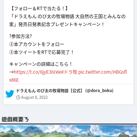
【フォロー＆RTで当たる！】
「ドラえもん のび太の牧場物語 大自然の王国とみんなの
家」発売日発表記念プレゼントキャンペーン！
?参加方法?
②本アカウントをフォロー
②本ツイートをRTで応募完了！
キャンペーンの詳細はこちら！
→
https://t.co/6jyE3iVxle
#ドラ牧
pic.twitter.com/HBGsfl
x86E
— ドラえもん のび太の牧場物語【公式】 (@dora_boku)
August 8, 2022
遊戲概要ㄋ