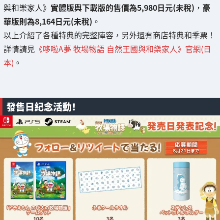
與和樂家人》
實體版與下載版的售價為5,980日元(未稅)
，
豪
華版則為8,164日元(未稅)
。
以上介紹了各種特典的完整陣容，另外還有商店特典和季票！
詳情請見
《哆啦A夢 牧場物語 自然王國與和樂家人》官網(日
本)
。
發售日紀念活動！