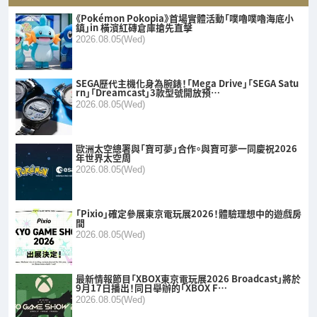
《Pokémon Pokopia》首場實體活動「噗嚕噗嚕海底小
鎮」in 橫濱紅磚倉庫搶先直擊
2026.08.05(Wed)
SEGA歷代主機化身為腕錶！「Mega Drive」「SEGA Satu
rn」「Dreamcast」3款型號開放預…
2026.08.05(Wed)
歐洲太空總署與「寶可夢」合作。與寶可夢一同慶祝2026
年世界太空周
2026.08.05(Wed)
「Pixio」確定參展東京電玩展2026！體驗理想中的遊戲房
間
2026.08.05(Wed)
最新情報節目「XBOX東京電玩展2026 Broadcast」將於
9月17日播出！同日舉辦的「XBOX F…
2026.08.05(Wed)