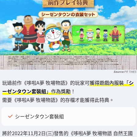
PR TIMES
玩過前作《哆啦A夢 牧場物語》的玩家可
獲得遊戲內服裝「
シ
ーゼンタウン套裝組
」作為獎勵
！
需要《哆啦A夢 牧場物語》的存檔才能獲得此特典。
シーゼンタウン套裝組
將於2022年11月2日(三)發售的《哆啦A夢 牧場物語 自然王國