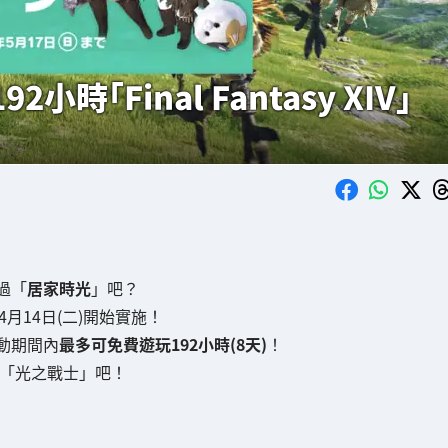
時「Final Fantasy XIV」
過「
居家時光
」吧？
月14日(二)開始實施！
動期間內
最多可免費遊玩192小時(8天)
！
為「光之戰士」吧！