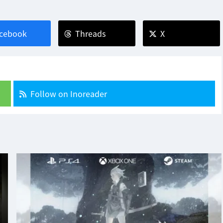
cebook
Threads
X
Follow on Inoreader