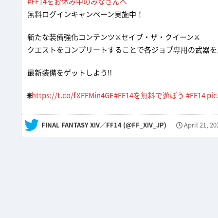
#FF14をお休み中のみなさんへ
無料ログインキャンペーン実施中！
新たな装備強化コンテンツ⚔セイブ・ザ・クイーン⚔
クエストをコンプリートすることで各ジョブ専用の武器を入
最新装備をゲットしよう‼
🌐
https://t.co/fXFFMin4GE
#FF14を無料で遊ぼう
#FF14
pic
— FINAL FANTASY XIV／FF14 (@FF_XIV_JP)
April 21, 20