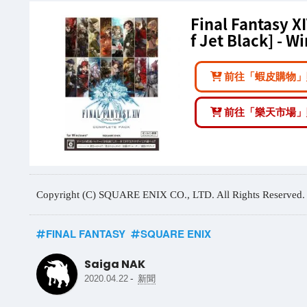
Final Fantasy X
f Jet Black] - 
前往「蝦皮購物」
前往「樂天市場」
Copyright (C) SQUARE ENIX CO., LTD. All Rights Reserved.
FINAL FANTASY
SQUARE ENIX
Saiga NAK
-
2020.04.22
新聞