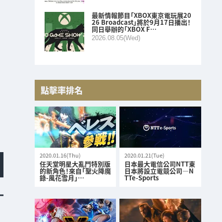
最新情報節目「XBOX東京電玩展20
26 Broadcast」將於9月17日播出！
同日舉辦的「XBOX F…
2026.08.05(Wed)
點擊率排名
2020.01.16(Thu)
2020.01.21(Tue)
任天堂明星大亂鬥特別版
日本最大電信公司NTT東
的新角色！來自「聖火降魔
日本將設立電競公司—N
錄-風花雪月」…
TTe-Sports