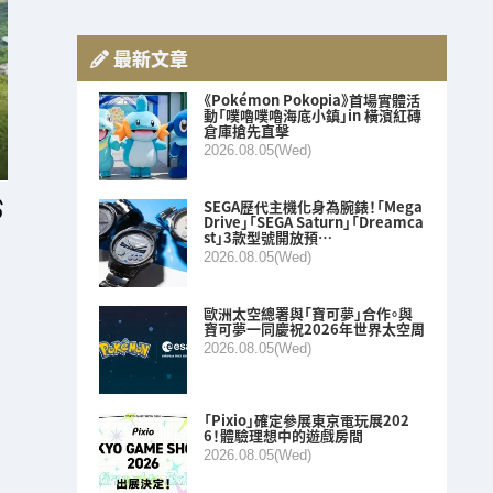
最新文章
《Pokémon Pokopia》首場實體活
動「噗嚕噗嚕海底小鎮」in 橫濱紅磚
倉庫搶先直擊
2026.08.05(Wed)
SEGA歷代主機化身為腕錶！「Mega
Drive」「SEGA Saturn」「Dreamca
st」3款型號開放預…
2026.08.05(Wed)
歐洲太空總署與「寶可夢」合作。與
寶可夢一同慶祝2026年世界太空周
2026.08.05(Wed)
「Pixio」確定參展東京電玩展202
6！體驗理想中的遊戲房間
2026.08.05(Wed)