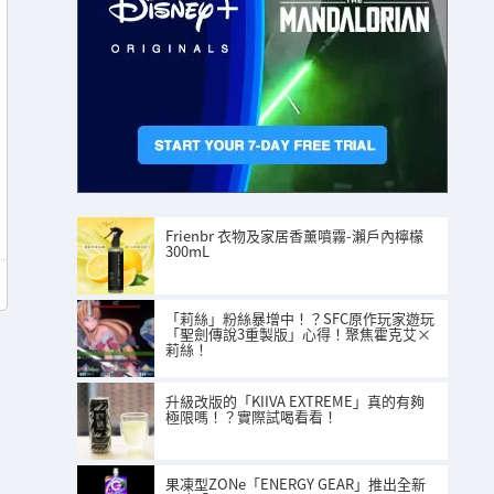
Frienbr 衣物及家居香薰噴霧-瀨戶內檸檬
300mL
「莉絲」粉絲暴增中！？SFC原作玩家遊玩
「聖劍傳說3重製版」心得！聚焦霍克艾×
莉絲！
升級改版的「KIIVA EXTREME」真的有夠
極限嗎！？實際試喝看看！
果凍型ZONe「ENERGY GEAR」推出全新