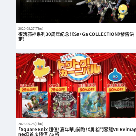
2020.08.27(Thu)
復活邪神系列30周年紀念！《Sa・Ga COLLECTION》發售決
定！
2026.05.28(Thu)
「Square Enix 超值！嘉年華」開跑！《勇者鬥惡龍VII Reimag
ned》首次特價 75 折