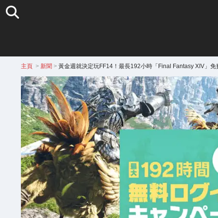
主頁
>
新聞
>
黃金週就決定玩FF14！最長192小時「Final Fantasy XI