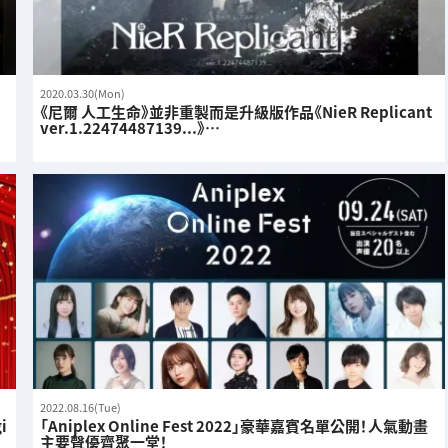
2020.03.30(Mon)
《尼爾 人工生命》並非重製而是升級版作品《NieR Replicant
ver.1.22474487139...》…
2022.08.16(Tue)
i
「Aniplex Online Fest 2022」豪華嘉賓名單公開！人氣動畫
主要聲優齊聚一堂！