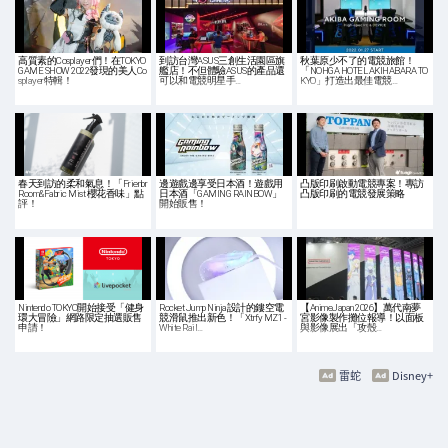
高質素的Cosplayer們！在TOKYO
到訪台灣ASUS三創生活園區旗
秋葉原少不了的電競旅館！
GAME SHOW 2022發現的美人Co
艦店！不但體驗ASUS的產品還
「NOHGA HOTEL AKIHABARA TO
splayer特輯！
可以和電競明星手…
KYO」打造出最佳電競…
春天到訪的柔和氣息！「Frienbr
邊遊戲邊享受日本酒！遊戲用
凸版印刷啟動電競專案！專訪
Room&Fabric Mist 櫻花香味」點
日本酒「GAMING RAINBOW」
凸版印刷的電競發展策略
評！
開始販售！
Nintendo TOKYO開始接受「健身
Rocket Jump Ninja設計的鏤空電
【AnimeJapan 2026】萬代南夢
環大冒險」網路限定抽選販售
競滑鼠推出新色！「Xtrfy MZ1 -
宮影像製作攤位報導！以面板
申請！
White Rail…
與影像展出「攻殼…
雷蛇
Disney+