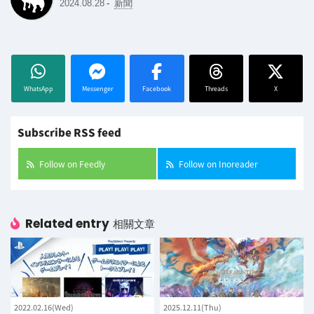
-
2024.08.28
新聞
WhatsApp
Messenger
Facebook
Threads
X
Subscribe RSS feed
Follow on Feedly
Follow on Inoreader
Related entry
相關文章
2022.02.16(Wed)
2025.12.11(Thu)