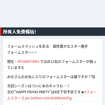
所有人免費暢玩！
フォームスマッシュを彩る 個性豊かなスター選手
フォームスター✨✨
現在、
#FOAMSTARS
では計11名のフォームスターが揃っ
ています💪
みなさんのお気に入りのフォームスターは誰ですか？🥰
次回シーズンはついにあのキャラも…！
次の"HAPPY FRIYAY PARTY"は8月下旬予定です🔥
#フォー
ムスターズ
pic.twitter.com/dsWMoAnfsg