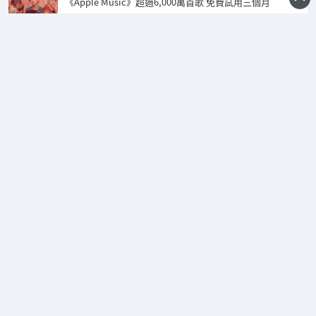
《Apple Music》超過6,000萬首歌 免費試用三個月
主頁
關於我們
聯絡我們
使用條約
私隱權政策
招聘翻譯員
本站禁止未授權𨍭載。在saiganak.com發佈的圖片,相片,文章的版權全屬saiganak.com的攝影
師和記者所有。
esports 電競新聞 | Saiga NAK