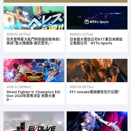
2020.01.16(Thu)
2020.01.21(Tue)
任天堂明星大亂鬥特別版的新角色！
日本最大電信公司NTT東日本將設
來自「聖火降魔錄-風花雪月」…
立電競公司—NTTe-Sports
2019.11.18(Mon)
2020.03.19(Thu)
Street Fighter V: Champion Edi
FF7 remake電視廣告先行公開！
tion 2020年發表決定 收錄大量
D…