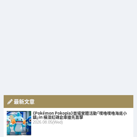
最新文章
《Pokémon Pokopia》首場實體活動「噗嚕噗嚕海底小
鎮」in 橫濱紅磚倉庫搶先直擊
2026.08.05(Wed)