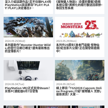
深入介紹話題作品！忍不住想PLAY的
《魔物獵人物語3 ：命運的雙龍》遊戲
PlayStation談話節目｢PLAY! PLA
系統公開！將孵化的隨行獸送回原野，
Y! PLAY!｣決定播出3…
取回生態系統
2024.09.25(Wed)
2023.05.29(Mon)
系列最新作「Monster Hunter Wild
系列作25週年《勇者鬥惡龍 怪物仙
s」的發行日期已確定！還有最新推出
境》紀念影片公開！正在開發新遊戲
的宣傳影片！
中！
2024.06.04(Tue)
2024.09.28(Sat)
PlayStation VR2正式支持Steam！
線上節目 「TGS2024 Capcom Onli
另售PC適配器8月7日發售
ne Program」介紹「魔物獵人 荒野」
最新資訊！ 大家…