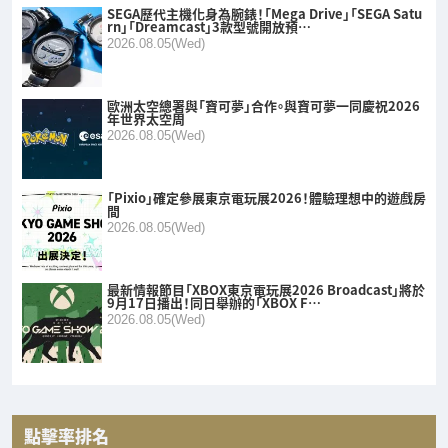
SEGA歷代主機化身為腕錶！「Mega Drive」「SEGA Satu
rn」「Dreamcast」3款型號開放預…
2026.08.05(Wed)
歐洲太空總署與「寶可夢」合作。與寶可夢一同慶祝2026
年世界太空周
2026.08.05(Wed)
「Pixio」確定參展東京電玩展2026！體驗理想中的遊戲房
間
2026.08.05(Wed)
最新情報節目「XBOX東京電玩展2026 Broadcast」將於
9月17日播出！同日舉辦的「XBOX F…
2026.08.05(Wed)
點擊率排名