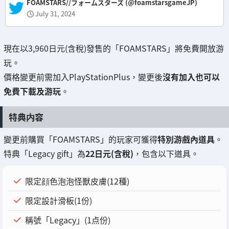
— FOAMSTARS//フォームスターズ (@foamstarsgameJP)
July 31, 2024
現在以3,960日元(含稅)發售的「FOAMSTARS」將免費開放游
玩。
價格變更前需加入PlayStationPlus，變更後
沒有加入也可以
免費下載及游玩
。
特典内容
變更前購買「FOAMSTARS」的玩家可獲得
特別游戲內道具
。
特典「Legacy gift」為
22日元(含稅)
，包含以下道具。
限定顔色泡泡怪獸皮膚(12種)
限定設計滑板(1份)
稱號「Legacy」(1点份)