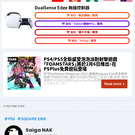
DualSense Edge 無線控制器
前往「蝦皮購物」購買
前往「Yahoo!購物中心」購買
前往「樂天市場」購買
前往「friDay」購買
PS4/PS5全新感受泡泡派對射擊遊戲
「FOAMSTARS」將於2月6日推出，在
PSPlus免費遊玩登場
於「PlayStation Showcase 2023」發表的Square Enix完全新作
遊戲「FOAMSTARS」將於2024年2月6日(二)正式上線！此外，本作
還將於2024年2月的PlayStation Plus免費遊玩中登場，突然就可
以免費玩到了呢！
Read more
© SQUARE ENIX
PS5
SQUARE ENIX
Saiga NAK