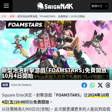
繁體中文
主頁
新聞
新型泡泡射擊游戲「FOAMSTARS」免費開放！10月4日開始
>
>
新型泡泡射擊游戲「FOAMSTARS」免費開放！
10月4日開始
新聞
2024.08.28(Wed)
Square Enix決定，射擊游戲「
FOAMSTARS
」從
2024年10月
4日(五)10:00
開始
免費開放
。
以往價格為3,960日元(含稅)，此次變更讓更多的人能玩到這個