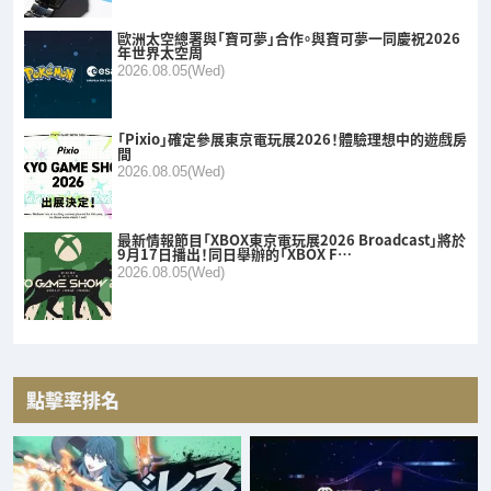
歐洲太空總署與「寶可夢」合作。與寶可夢一同慶祝2026
年世界太空周
2026.08.05(Wed)
「Pixio」確定參展東京電玩展2026！體驗理想中的遊戲房
間
2026.08.05(Wed)
最新情報節目「XBOX東京電玩展2026 Broadcast」將於
9月17日播出！同日舉辦的「XBOX F…
2026.08.05(Wed)
點擊率排名