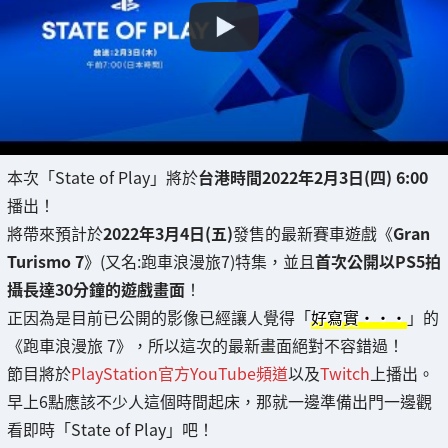
本次「State of Play」將於
台港時間2022年2月3日(四) 6:00
播出！
將帶來預計於
2022年3月4日(五)
發售的最新賽車遊戲《
Gran
Turismo 7
》(又名:跑車浪漫旅7)特集，並且
首次公開以PS5拍
攝長達30分鐘的遊戲畫面
！
正因為是目前已公開的影像已經讓人覺得「
好寫實・・・
」的
《跑車浪漫旅 7》，所以這次的最新畫面絕對不容錯過！
節目將於
PlayStation官方YouTube頻道
以及
Twitch
上播出。
早上6點應該不少人這個時間起床，那就一邊準備出門一邊觀
看即時「State of Play」吧！