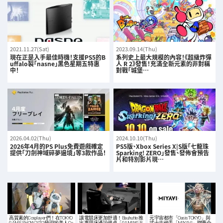
2021.11.27(Sat)
2023.09.14(Thu)
現在正是入手最佳時機！支援PS5的B
系列史上最大規模的內容！《超級炸彈
uffalo製「nasne」黑色星期五特惠
人 R 2》發售！充滿全新元素的非對稱
中！
對戰「城堡…
2026.04.02(Thu)
2024.10.10(Thu)
2026年4月的PS Plus免費遊戲確定
PS5版、Xbox Series X|S版「七龍珠
提供「刀劍神域碎夢邊境」等3款作品！
Sparking! ZERO」發售、發佈會預告
片和特別影片現…
高質素的Cosplayer們！在TOKYO
讓電競床更加舒適！Bauhutte 推
元宇宙都市「Oasis TOKYO」與
GAME SHOW 2022發現的美人Co
出專用床邊設備桌「GAMING B
武士吉他手「MIYAVI」聯乘合