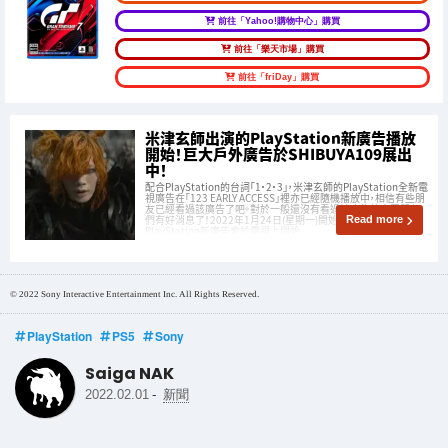
前往「Yahoo!購物中心」購買
前往「樂天市場」購買
前往「friDay」購買
米津玄師出演的PlayStation新廣告播放
開始！巨大戶外廣告於SHIBUYA109展出
中！
配合PlayStation的台詞「1・2・3」，米津玄師的PlayStation全新電
視廣告在「123 EARLY ACCESS｣裡亦已經隨機播放中，相信有些朋
友已經看過該廣告了吧。對於一般還沒有看過該廣告的大眾朋友
們有好消息了！2022年1月24日(星期一)開始，米津玄師出演
Read more
PlayStation新廣告會於電視上開始
© 2022 Sony Interactive Entertainment Inc. All Rights Reserved.
PlayStation
PS5
Sony
Saiga NAK
-
2022.02.01
新聞