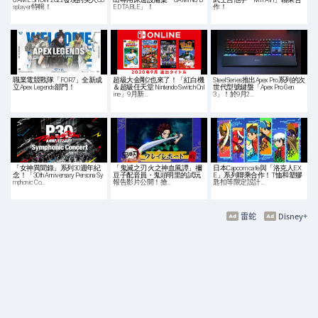
splayer特輯！
ED TABLE」！
作！
職業電競戰隊「FOR7」全新成
超級大金剛2也來了！「紅白機
SteelSeries推出Apex Pro系列的次
立Apex Legends部門！
＆超級任天堂 Nintendo Switch Onl
世代型號鍵盤「Apex Pro Gen
ine」9月新…
3」！於9月2…
「女神異聞錄」系列30週年紀
「鬼滅之刃 火之神血風譚」禰
日本Capcom cafe與「洛克人EX
念！「30th Anniversary Persona Sy
豆子配音員・鬼頭明里的試玩
E」系列聯乘合作！ T恤和塑膠
mphonic Co…
報告影片公開！搶…
匙扣等限定設計…
雷蛇
Disney+