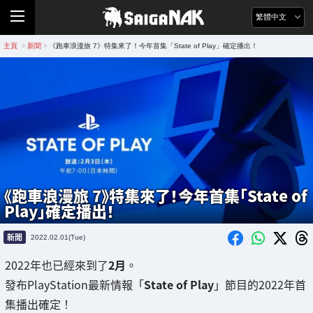
繁體中文
主頁
新聞
《跑車浪漫旅 7》特集來了！今年首集「State of Play」確定播出！
>
>
《跑車浪漫旅 7》特集來了！今年首集「State of
Play」確定播出！
新聞
2022.02.01(Tue)
2022年也已經來到了
2月
。
發布PlayStation最新情報「
State of Play
」節目的2022年首
集播出確定！