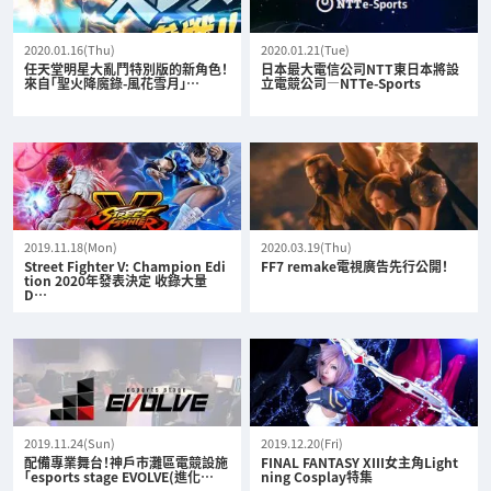
2020.01.16(Thu)
2020.01.21(Tue)
任天堂明星大亂鬥特別版的新角色！
日本最大電信公司NTT東日本將設
來自「聖火降魔錄-風花雪月」…
立電競公司—NTTe-Sports
2019.11.18(Mon)
2020.03.19(Thu)
Street Fighter V: Champion Edi
FF7 remake電視廣告先行公開！
tion 2020年發表決定 收錄大量
D…
2019.11.24(Sun)
2019.12.20(Fri)
配備專業舞台！神戶市灘區電競設施
FINAL FANTASY XIII女主角Light
「esports stage EVOLVE(進化…
ning Cosplay特集