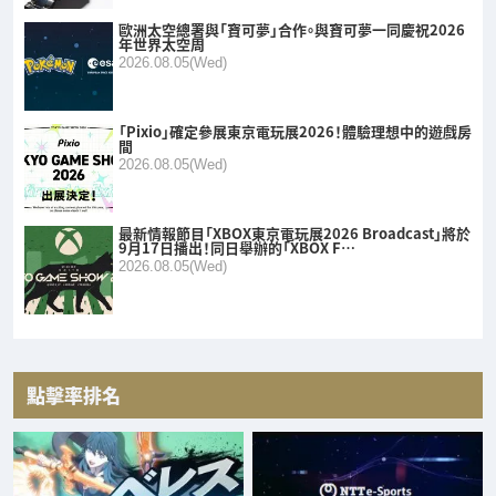
歐洲太空總署與「寶可夢」合作。與寶可夢一同慶祝2026
年世界太空周
2026.08.05(Wed)
「Pixio」確定參展東京電玩展2026！體驗理想中的遊戲房
間
2026.08.05(Wed)
最新情報節目「XBOX東京電玩展2026 Broadcast」將於
9月17日播出！同日舉辦的「XBOX F…
2026.08.05(Wed)
點擊率排名