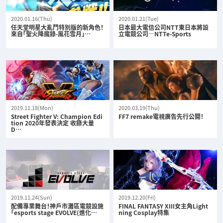
2020.01.16(Thu)
2020.01.21(Tue)
任天堂明星大亂鬥特別版的新角色！
日本最大電信公司NTT東日本將設
來自「聖火降魔錄-風花雪月」…
立電競公司—NTTe-Sports
2019.11.18(Mon)
2020.03.19(Thu)
Street Fighter V: Champion Edi
FF7 remake電視廣告先行公開！
tion 2020年發表決定 收錄大量
D…
2019.11.24(Sun)
2019.12.20(Fri)
配備專業舞台！神戶市灘區電競設施
FINAL FANTASY XIII女主角Light
「esports stage EVOLVE(進化…
ning Cosplay特集