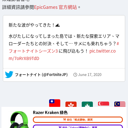
詳細資訊請參閱
EpicGames 官方網站
。
新たな波がやってきた！🌊
水びたしになってしまった島では、新たな探索エリア、マ
ローダーたちとの対決、そして… サメにも乗れちゃう？
#
フォートナイトシーズン3
に飛び込もう！
pic.twitter.co
m/7oRrXB9TdD
— フォートナイト (@FortniteJP)
June 17, 2020
Razer Kraken 綠色
前往「蝦皮購物」購買
前往「Yahoo!購物中心」購買