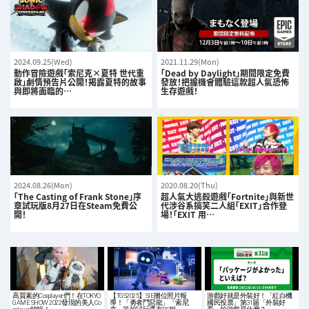
2024.09.25(Wed)
2021.11.29(Mon)
動作冒險遊戲「索尼克×夏特 世代重
「Dead by Daylight」期間限定免費
啟」劇情預告片公開！揭露夏特的故事
發放！把握機會體驗這款超人氣恐怖
與即將面臨的…
生存遊戲！
2024.08.26(Mon)
2020.08.20(Thu)
「The Casting of Frank Stone」序
超人氣大逃殺遊戲「Fortnite」與新世
章試玩版8月27日在Steam免費公
代涉谷系搞笑二人組「EXIT」合作登
開！
場！「EXIT 用…
高質素的Cosplayer們！在TOKYO
【TGS2025】SIE攤位照片報
游戲好就是外裝好！「紅白機
GAME SHOW 2022發現的美人Co
導！「勇者鬥惡龍」「索尼
國民投票」第31届「外裝好