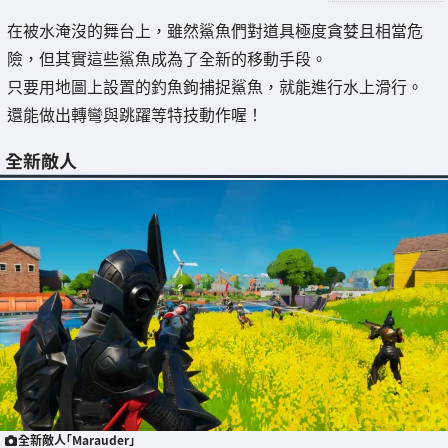
在被水淹沒的舞台上，雖然鯊魚們對道具極度貪婪且相當危
險，但其實這些鯊魚成為了全新的移動手段。
只要用地圖上設置的釣魚鉤捕捉鯊魚，就能進行水上滑行。
還能做出轉彎與跳躍等特技動作喔！
全新敵人
全新敵人「Marauder」