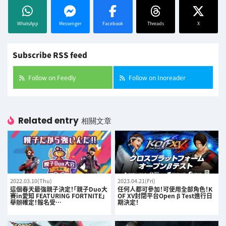
WhatsApp
Messenger
Facebook
Threads
X
Subscribe RSS feed
Follow on Feedly
Follow on Inoreader
Related entry
相關文章
2022.03.10(Thu)
2023.04.21(Fri)
這個春天最強親子決定！「親子Duo大
任何人都可參加！可使用全部角色！K
賽in愛知 FEATURING FORTNITE」
OF XV封閉平台Open β Test進行日
舉辦確定！報名受…
期決定！