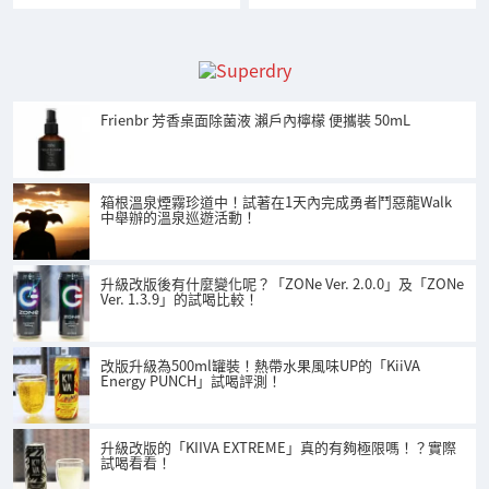
Frienbr 芳香桌面除菌液 瀨戶內檸檬 便攜裝 50mL
箱根溫泉煙霧珍道中！試著在1天內完成勇者鬥惡龍Walk
中舉辦的溫泉巡遊活動！
升級改版後有什麼變化呢？「ZONe Ver. 2.0.0」及「ZONe
Ver. 1.3.9」的試喝比較！
改版升級為500ml罐裝！熱帶水果風味UP的「KiiVA
Energy PUNCH」試喝評測！
升級改版的「KIIVA EXTREME」真的有夠極限嗎！？實際
試喝看看！