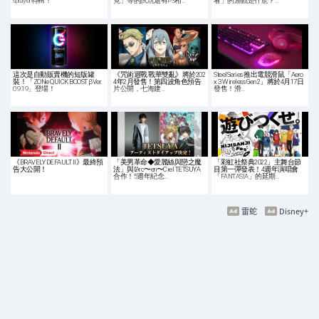
splayer特輯！
克」等的試玩還有PS相…
看」的游戲是什麽？…
這次是自動販賣機的短版罐
《咒術迴戰 戰華雙亂》將於202
SteelSeries 推出電競滑鼠「Aero
裝！「ZONe QUICK BOOST βVer.
4年2月發售！第四波角色預告
x 3 Wireless Gen 2」將於4月17日
0.9.19」登場！
片公開，七海建…
發售！滑…
《BRAVELY DEFAULT II》最終預
「美男革命◆愛麗絲與戀之魔
「彩虹社祭典2022」主舞台節
告大公開！
法」與L’Arc〜en〜Ciel TETSUYA
目第一彈發表！4週年演唱會
合作！5週年紀念…
「FANTASIA」的延期…
雷蛇
Disney+