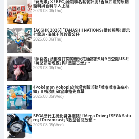
「賽馬娘」×「KFC」原創聯名套餐評測！香氣四溢的原創
醬料與香料令人上癮
2026.08.06(Thu)
【ACGHK 2026】「TAMASHII NATIONS」攤位報導！展示
七龍珠、海賊王等珍貴公仔
2026.08.06(Thu)
「舔食者」頭部會打開的爆米花桶將於9月9日登陸USJ！
「萬聖節驚魂夜」與「惡靈古堡」…
2026.08.06(Thu)
《Pokémon Pokopia》首場實體活動「噗嚕噗嚕海底小
鎮」in 橫濱紅磚倉庫搶先直擊
2026.08.05(Wed)
SEGA歷代主機化身為腕錶！「Mega Drive」「SEGA Satu
rn」「Dreamcast」3款型號開放預…
2026.08.05(Wed)