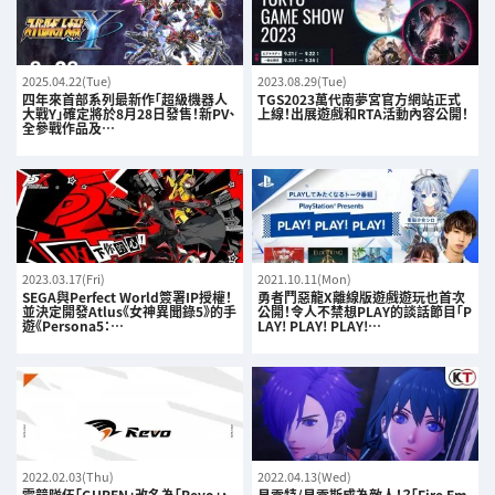
2025.04.22(Tue)
2023.08.29(Tue)
四年來首部系列最新作「超級機器人
TGS2023萬代南夢宮官方網站正式
大戰Y」確定將於8月28日發售！新PV、
上線！出展遊戲和RTA活動內容公開！
全參戰作品及…
2023.03.17(Fri)
2021.10.11(Mon)
SEGA與Perfect World簽署IP授權！
勇者鬥惡龍X離線版遊戲遊玩也首次
並決定開發Atlus《女神異聞錄5》的手
公開！令人不禁想PLAY的談話節目｢P
遊《Persona5：…
LAY! PLAY! PLAY!…
2022.02.03(Thu)
2022.04.13(Wed)
電競隊伍「GUREN」改名為「Revo」，
貝雷特/貝雷斯成為敵人！？「Fire Em