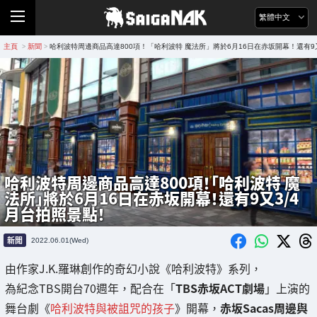
繁體中文
主頁
新聞
哈利波特周邊商品高達800項！「哈利波特 魔法所」將於6月16日在赤坂開幕！還有9
>
>
哈利波特周邊商品高達800項！「哈利波特 魔
法所」將於6月16日在赤坂開幕！還有9又3/4
月台拍照景點！
新聞
2022.06.01(Wed)
由作家J.K.羅琳創作的奇幻小說《哈利波特》系列，
為紀念TBS開台70週年，配合在「
TBS赤坂ACT劇場
」上演的
舞台劇《
哈利波特與被詛咒的孩子
》開幕，
赤坂Sacas周邊與