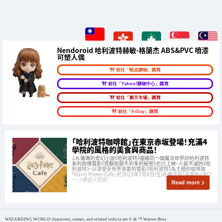
Nendoroid 哈利波特赫敏-格蘭杰 ABS&PVC 噴漆
可塑人偶
前往「蝦皮購物」購買
前往「Yahoo!購物中心」購買
前往「樂天市場」購買
前往「friDay」購買
「哈利波特咖啡館」在東京赤坂登場！充滿4
學院的風格的美食與商品！
J.K.羅琳的奇幻小說《哈利波特》描繪同一個魔法世界的哈利波特
系列前傳電影《怪獸與鄧不利多的秘密》也已上映，人氣不減的《哈
利波特》。以深受全世界喜愛的電影《哈利波特》為主題的咖啡館
「Harry Potter Cafe」於2022年7月8日(五)在東京的「赤坂Bizタワ
ー」1樓盛大開幕！
Read more
WIZARDING WORLD characters, names, and related indicia are © & ™ Warner Bros.