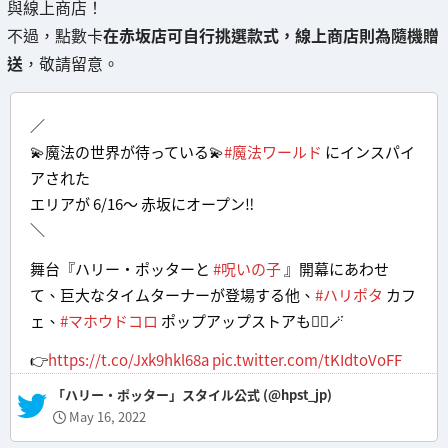
與線上商店！
不過，點數卡
在赤坂店可自行挑選款式，線上商店則為隨機贈
送
，敬請留意。
／
💫魔法の世界が待っている💫
#魔法ワールド
にインスパイ
アされた
エリアが 6/16～ 赤坂にオープン‼️
＼
舞台『ハリー・ポッターと
#呪いの子
』開幕にあわせ
て、巨大なタイムターナーが登場する他、
#ハリポタ
カフ
ェ、
#マホウドコロ
ポップアップストアも🧙‍♂️🪄
👉
https://t.co/Jxk9hkl68a
pic.twitter.com/tKIdtoVoFF
— 「ハリー・ポッター」スタイル公式 (@hpst_jp)
May 16, 2022