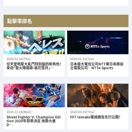
點擊率排名
2020.01.16(Thu)
2020.01.21(Tue)
任天堂明星大亂鬥特別版的新角色！
日本最大電信公司NTT東日本將設
來自「聖火降魔錄-風花雪月」…
立電競公司—NTTe-Sports
2019.11.18(Mon)
2020.03.19(Thu)
Street Fighter V: Champion Edi
FF7 remake電視廣告先行公開！
tion 2020年發表決定 收錄大量
D…