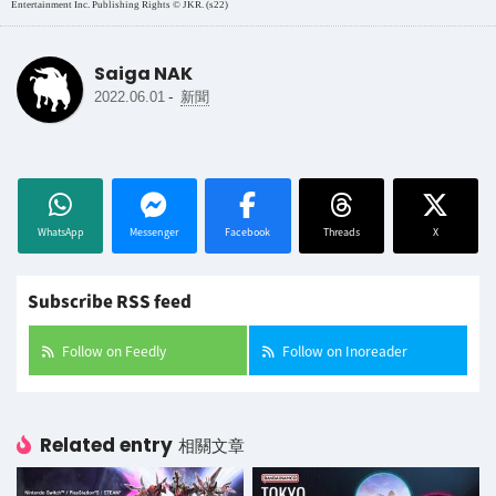
Entertainment Inc. Publishing Rights © JKR. (s22)
Saiga NAK
-
2022.06.01
新聞
WhatsApp
Messenger
Facebook
Threads
X
Subscribe RSS feed
Follow on Feedly
Follow on Inoreader
Related entry
相關文章