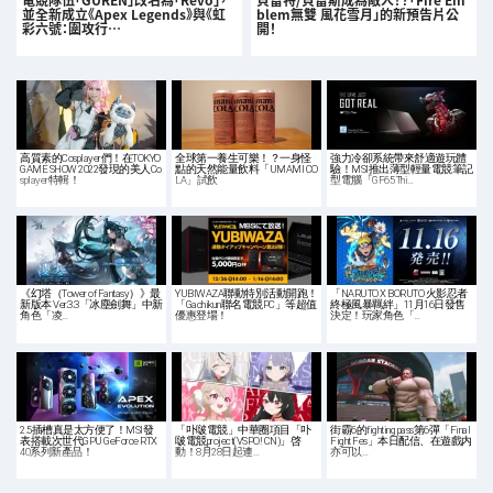
並全新成立《Apex Legends》與《虹
blem無雙 風花雪月」的新預告片公
彩六號：圍攻行…
開！
高質素的Cosplayer們！在TOKYO
全球第一養生可樂！？一身怪
強力冷卻系統帶來舒適遊玩體
GAME SHOW 2022發現的美人Co
點的天然能量飲料「UMAMI CO
驗！MSI推出薄型輕量電競筆記
splayer特輯！
LA」試飲
型電腦「GF65 Thi…
《幻塔（Tower of Fantasy）》最
YUBIWAZA聯動特別活動開跑！
「NARUTO X BORUTO 火影忍者
新版本 Ver.3.3「冰塵劍舞」中新
「Gachikun聯名電競PC」等超值
終極風暴羈絆」11月16日發售
角色「凌…
優惠登場！
決定！玩家角色「…
2.5插槽真是太方便了！MSI發
「卟啵電競」中華圈項目「卟
街霸6的fighting pass第6彈「Final
表搭載次世代GPU GeForce RTX
啵電競project(VSPO! CN)」啓
Fight Fes」本日配信、在遊戲内
40系列新產品！
動！8月28日起連…
亦可以…