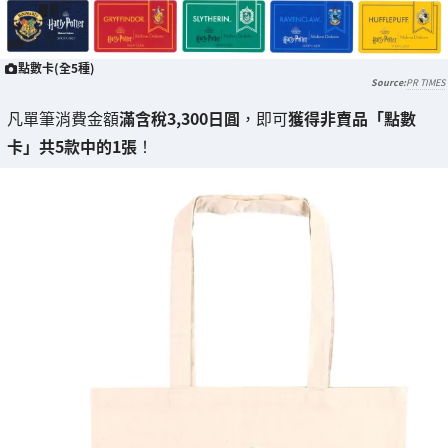
點數卡(全5種)
PR TIMES
凡單筆消費金額
滿含稅3,300日圓
，即可
獲得非賣品「點數
卡」共5款中的1張
！