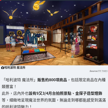
哈利波特 魔法所
PR TIMES
「哈利波特 魔法所」
販售約800項商品
，包括限定商品在內種
類豐富！
此外，店內外也
設有9又3/4月台拍照景點、金探子造型燈飾
等，細緻地呈現魔法世界的氛圍，無論走到哪都能感受到滿滿
的哈利波特魅力！