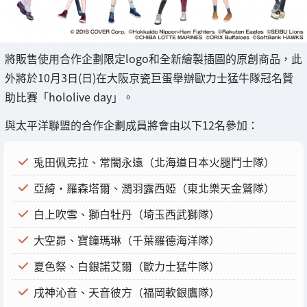
將販售使用合作企劃限定logo和全新繪製插圖的原創商品，此
外將於10月3日(日)在大阪京瓷巨蛋舉辦歐力士猛牛隊冠名贊
助比賽「hololive day」。
與太平洋聯盟的合作企劃成員將會由以下12名參加：
兎田佩克拉、常闇永遠（北海道日本火腿鬥士隊）
亞綺·羅森塔爾、潤羽露西婭（東北樂天金鷲隊）
白上吹雪、獅白牡丹（埼玉西武獅隊）
大空昴、寶鐘瑪琳（千葉羅德海洋隊）
夏色祭、白銀諾艾爾（歐力士猛牛隊）
戌神沁音、天音彼方（福岡軟銀鷹隊）