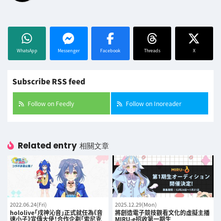
WhatsApp
Messenger
Facebook
Threads
X
Subscribe RSS feed
Follow on Feedly
Follow on Inoreader
Related entry
相關文章
2022.06.24(Fri)
2025.12.29(Mon)
hololive「戌神沁音」正式就任為《音
將創造電子競技觀看文化的虛擬主播
速小子》宣傳大使！合作企劃「索尼克
MIRU-e招收第一期生