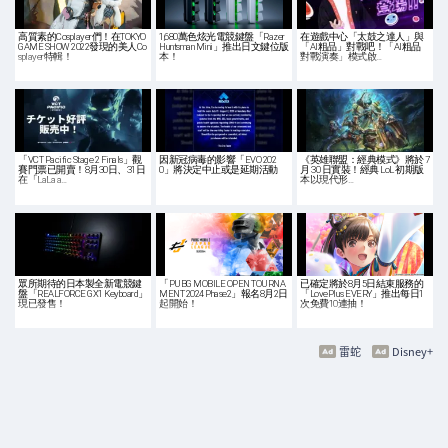
高質素的Cosplayer們！在TOKYO
1,680萬色炫光電競鍵盤「Razer
在遊戲中心「太鼓之達人」與
GAME SHOW 2022發現的美人Co
Huntsman Mini」推出日文鍵位版
「AI粗品」對戰吧！「AI粗品
splayer特輯！
本！
對戰演奏」模式啟…
「VCT Pacific Stage 2 Finals」觀
因新冠病毒的影響「EVO 202
《英雄聯盟：經典模式》將於 7
賽門票已開賣！8月30日、31日
0」將決定中止或是延期活動
月 30 日實裝！經典 LoL 初期版
在「LaLa a…
本以現代形…
眾所期待的日本製全新電競鍵
「PUBG MOBILE OPEN TOURNA
已確定將於8月5日結束服務的
盤「REALFORCE GX1 Keyboard」
MENT 2024 Phase2」報名8月2日
「LovePlus EVERY」推出每日1
現已發售！
起開始！
次免費10連抽！
雷蛇
Disney+