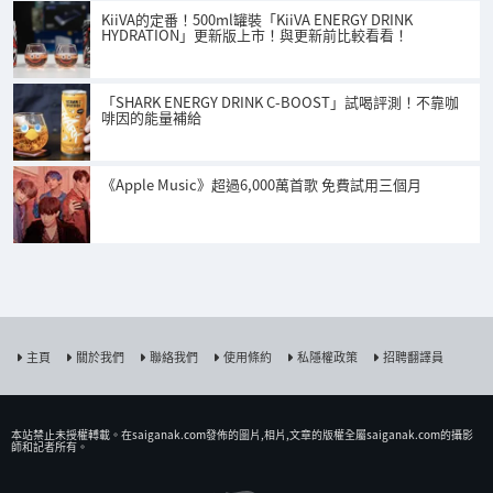
KiiVA的定番！500ml罐裝「KiiVA ENERGY DRINK
HYDRATION」更新版上市！與更新前比較看看！
「SHARK ENERGY DRINK C-BOOST」試喝評測！不靠咖
啡因的能量補給
《Apple Music》超過6,000萬首歌 免費試用三個月
主頁
關於我們
聯絡我們
使用條約
私隱權政策
招聘翻譯員
本站禁止未授權𨍭載。在saiganak.com發佈的圖片,相片,文章的版權全屬saiganak.com的攝影
師和記者所有。