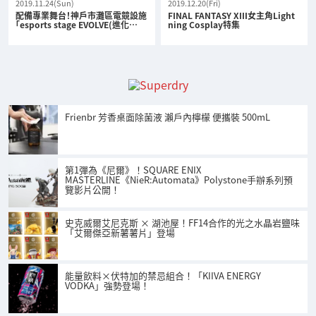
2019.11.24(Sun)
2019.12.20(Fri)
配備專業舞台！神戶市灘區電競設施
FINAL FANTASY XIII女主角Light
「esports stage EVOLVE(進化…
ning Cosplay特集
Frienbr 芳香桌面除菌液 瀨戶內檸檬 便攜裝 500mL
第1彈為《尼爾》！SQUARE ENIX
MASTERLINE《NieR:Automata》Polystone手辦系列預
覽影片公開！
史克威爾艾尼克斯 × 湖池屋！FF14合作的光之水晶岩鹽味
「艾爾傑亞新薯薯片」登場
能量飲料×伏特加的禁忌組合！「KIIVA ENERGY
VODKA」強勢登場！