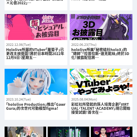
×沁音2022」…
2022.12.06(Tue)
2022.06.23(Thu)
Hololive所屬的VTuber「蘿蔔子」已
hololive所属「秘密結社holoX」的
更改主視覺圖！將於日本時間2022年
“總帥”「拉普拉斯・達克妮絲」終於3D
12月9日（星期五…
化！披露配信將…
2023.10.24(Tue)
2025.08.04(Mon)
「hololive Production」推出「Gawr
彩虹社所發起的藝人培育企劃「VIRT
Gura」的次世代可動模型figma！
UAL・TALENT・ACADEMY」現已開始
接受試鏡！首次在…