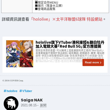
■限定合作MENU
■展示（等身大立牌）
■會場商品販售
詳細資訊請查看
「hololive」×太平洋聯盟6球隊 特設網站
。
hololive旗下VTuber湊阿庫婭&獅白牡丹
加入電競大賽「Red Bull 5G」官方應援團
受到全世界的喜愛，可以稱得上是能量飲料界王者的「Red Bull」，
其事業版圖不僅限於食品飲料，還有舞蹈、即興饒舌、賽車、電玩遊
戲等，參與主辦各種領域的活動，對各業界都有不小的貢獻。就在
2021年7月〜11月間Red Bull將舉辦5種類型各異遊戲的對戰活
動「Red Bull 5G」！並且，在2021年6月開始接任Re
Read more
© 2016 COVER Corp.
hololive
VTuber
Saiga NAK
-
2021.08.15
新聞