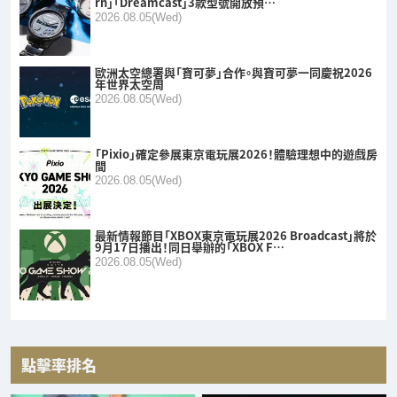
rn」「Dreamcast」3款型號開放預…
2026.08.05(Wed)
歐洲太空總署與「寶可夢」合作。與寶可夢一同慶祝2026
年世界太空周
2026.08.05(Wed)
「Pixio」確定參展東京電玩展2026！體驗理想中的遊戲房
間
2026.08.05(Wed)
最新情報節目「XBOX東京電玩展2026 Broadcast」將於
9月17日播出！同日舉辦的「XBOX F…
2026.08.05(Wed)
點擊率排名