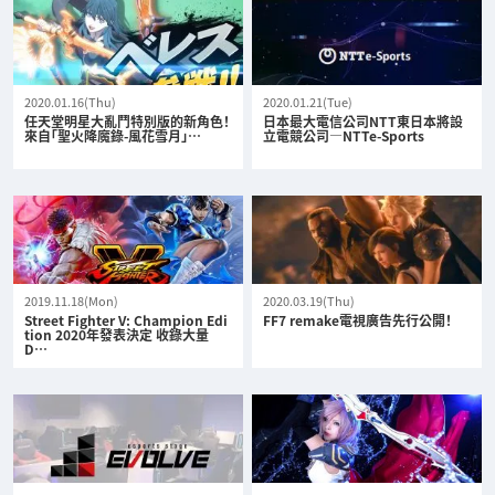
2020.01.16(Thu)
2020.01.21(Tue)
任天堂明星大亂鬥特別版的新角色！
日本最大電信公司NTT東日本將設
來自「聖火降魔錄-風花雪月」…
立電競公司—NTTe-Sports
2019.11.18(Mon)
2020.03.19(Thu)
Street Fighter V: Champion Edi
FF7 remake電視廣告先行公開！
tion 2020年發表決定 收錄大量
D…