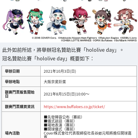
此外如前所述，將舉辦冠名贊助比賽「hololive day」。
冠名贊助比賽「hololive day」概要如下：
舉辦日期
2021年10月3日(日)
舉辦地點
大阪京瓷巨蛋
觀賽門票販售開始
2021年8月15日(日)10:00～
日
觀賽門票購買資訊
https://www.buffaloes.co.jp/ticket/
■先發陣容公布（賽前）
■儀式談話（賽前）
■場地表演（賽前）
■開球儀式（賽前）
場內活動
Cover株式會社代表取締役社長谷郷元昭將擔任開球嘉
賓