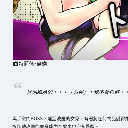
特莉休·烏納
從你繼承的・・・「命運」，我不會逃避・
黑手黨的BOSS，迪亞波羅的女兒，有著將任何物品變得
近距離攻擊的替身能力在故事中完全覺醒。