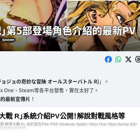
戰」第5部登場角色介紹的最新PV
(ジョジョの奇妙な冒険 オールスターバトル R)
」。
|S、Xbox One、Steam等各平台發售，實在太好了。
色的最新宣傳片
！