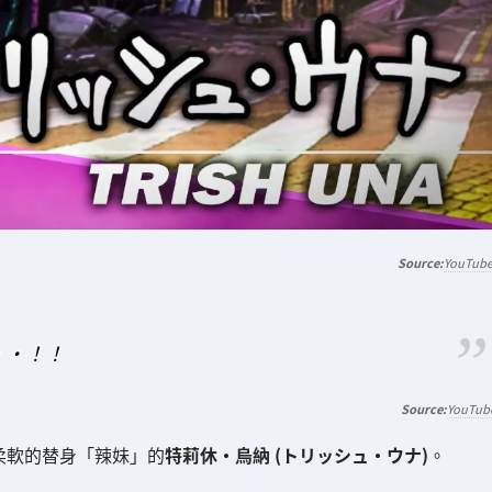
YouTub
・・！！
YouTub
柔軟的替身「辣妹」的
特莉休·烏納 (トリッシュ・ウナ)
。