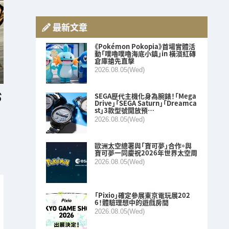
最新文章
《Pokémon Pokopia》首場實體活
動「噗嚕噗嚕海底小鎮」in 橫濱紅磚
倉庫搶先直擊
2026.08.05(Wed)
SEGA歷代主機化身為腕錶！「Mega
Drive」「SEGA Saturn」「Dreamca
st」3款型號開放預…
2026.08.05(Wed)
歐洲太空總署與「寶可夢」合作。與
寶可夢一同慶祝2026年世界太空周
2026.08.05(Wed)
「Pixio」確定參展東京電玩展202
6！體驗理想中的遊戲房間
2026.08.05(Wed)