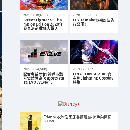
2019.11.18(Mon)
2020.03.19(Thu)
Street Fighter V: Cha
FF7 remake電視廣告先
mpion Edition 2020年
行公開！
發表決定 收錄大量D…
2019.11.24(Sun)
2019.12.20(Fri)
配備專業舞台！神戶市灘
FINAL FANTASY XIII女
區電競設施「esports sta
主角Lightning Cosplay
ge EVOLVE(進化…
特集
Frienbr 衣物及家居香薰噴霧-瀨戶內檸檬
300mL