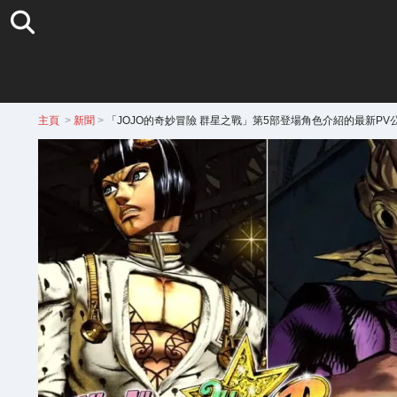
主頁
>
新聞
>
「JOJO的奇妙冒險 群星之戰」第5部登場角色介紹的最新PV