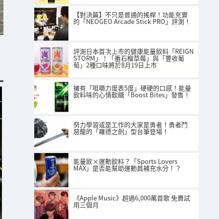
【對決篇】不只是普通的搖桿！功能充實
的「NEOGEO Arcade Stick PRO」評測！
評測日本首次上市的健康能量飲料「REIGN
STORM」！「番石榴草莓」與「豐收葡
萄」2種口味將於8月19日上市
擁有「咀嚼力度表5度」硬硬的口感！能量
飲料味的心情軟糖「Boost Bites」發售！
努力學習或是工作的大家是勇者！勇者鬥
惡龍的「羅德之劍」型台筆登場！
能量飲×運動飲料？「Sports Lovers
MAX」是否能幫助運動員補充水分！？
《Apple Music》超過6,000萬首歌 免費試
用三個月