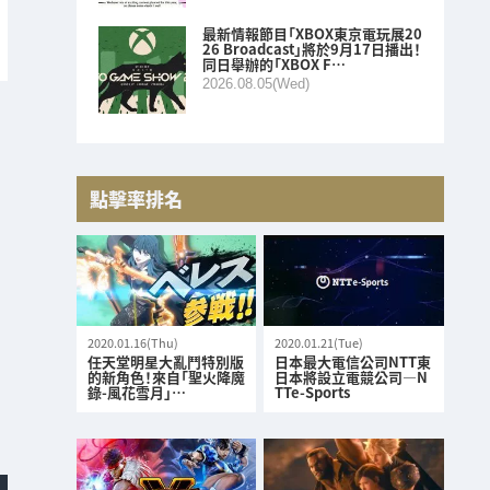
最新情報節目「XBOX東京電玩展20
26 Broadcast」將於9月17日播出！
同日舉辦的「XBOX F…
2026.08.05(Wed)
點擊率排名
2020.01.16(Thu)
2020.01.21(Tue)
任天堂明星大亂鬥特別版
日本最大電信公司NTT東
的新角色！來自「聖火降魔
日本將設立電競公司—N
錄-風花雪月」…
TTe-Sports