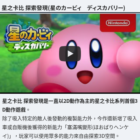
星之卡比 探索發現(星のカービィ ディスカバリー)
星之卡比 探索發現是一直以2D動作為主的星之卡比系列首個3
D動作遊戲
。
除了吸入特定的敵人後發動的複製能力外，今作還新增了吸入
車或自販機後獲得的新能力「塞滿嘴變形(ほおばりヘンケ
イ)」，玩家可以使用眾多的能力來自由探索3D空間。