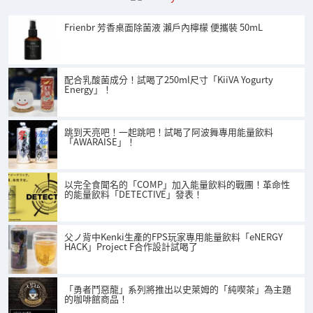
Frienbr 芳香桌面除菌液 瀨戶內檸檬 便攜裝 50mL
配合乳酸菌成分！試喝了250ml尺寸「KiiVA Yogurty
Energy」！
跳到天亮吧！一起跳吧！試喝了阿波舞專用能量飲料
「AWARAISE」！
以完全食聞名的「COMP」加入能量飲料的戰團！革命性
的能量飲料「DETECTIVE」發表！
父ノ背中Kenki生產的FPS玩家專用能量飲料「eNERGY
HACK」Project F合作設計試喝了
「勇者鬥惡龍」系列將推出以史萊姆的「純喫茶」為主題
的咖啡館商品！