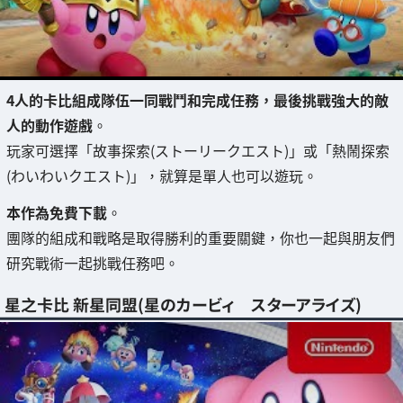
4人的卡比組成隊伍一同戰鬥和完成任務，最後挑戰強大的敵
人的動作遊戲
。
玩家可選擇「故事探索(ストーリークエスト)」或「熱鬧探索
(わいわいクエスト)」，就算是單人也可以遊玩。
本作為免費下載
。
團隊的組成和戰略是取得勝利的重要關鍵，你也一起與朋友們
研究戰術一起挑戰任務吧。
星之卡比 新星同盟(星のカービィ スターアライズ)