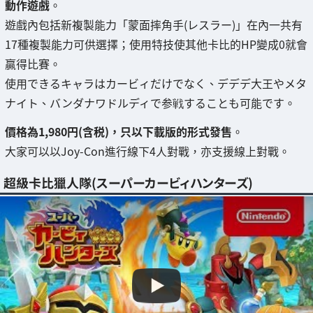
動作遊戲
。
遊戲內包括新複製能力「蒙面摔角手(レスラー)」在內一共有
17種複製能力可供選擇；使用特技使其他卡比的HP變成0就會
贏得比賽。
使用できるキャラはカービィだけでなく、デデデ大王やメタ
ナイト、バンダナワドルディで参戦することも可能です。
價格為1,980円(含税)，只以下載版的形式發售
。
大家可以以Joy-Con進行線下4人對戰，亦支援線上對戰。
超級卡比獵人隊(スーパーカービィハンターズ)