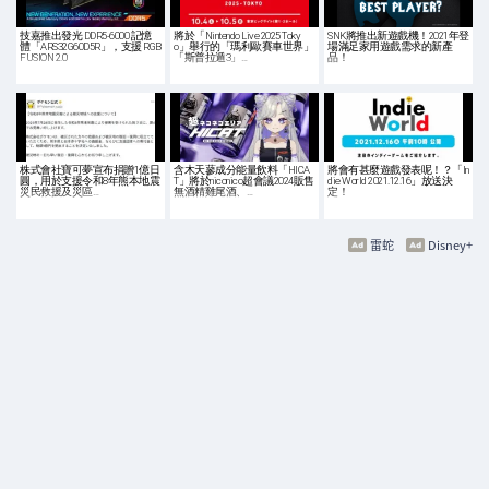
技嘉推出發光 DDR5-6000 記憶
將於「Nintendo Live 2025 Toky
SNK將推出新遊戲機！2021年登
體「ARS32G60D5R」，支援 RGB
o」舉行的「瑪利歐賽車世界」
場滿足家用遊戲需求的新產
FUSION 2.0
「斯普拉遁3」…
品！
株式會社寶可夢宣布捐贈1億日
含木天蓼成分能量飲料「HICA
將會有甚麼遊戲發表呢！？「In
圓，用於支援令和8年熊本地震
T」將於niconico超會議2024販售
die World 2021.12.16」放送決
災民救援及災區…
無酒精雞尾酒、…
定！
雷蛇
Disney+