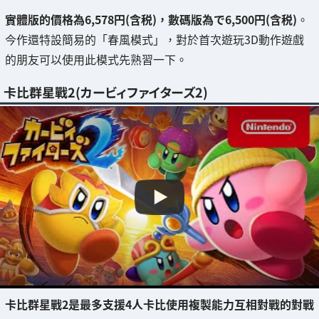
實體版的價格為6,578円(含税)，數碼版為で6,500円(含税)
。
今作還特設簡易的「春風模式」，對於首次遊玩3D動作遊戲
的朋友可以使用此模式先熟習一下。
卡比群星戰2(カービィファイターズ2)
卡比群星戰2是最多支援4人卡比使用複製能力互相對戰的對戰