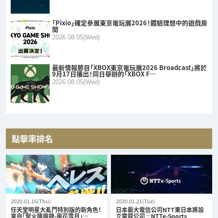
「Pixio」確定參展東京電玩展2026！體驗理想中的遊戲房
間
2026.08.05(Wed)
最新情報節目「XBOX東京電玩展2026 Broadcast」將於
9月17日播出！同日舉辦的「XBOX F…
2026.08.05(Wed)
點擊率排名
2020.01.16(Thu)
2020.01.21(Tue)
任天堂明星大亂鬥特別版的新角色！
日本最大電信公司NTT東日本將設
來自「聖火降魔錄-風花雪月」…
立電競公司—NTTe-Sports