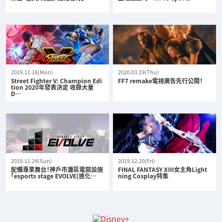
2019.11.18(Mon)
2020.03.19(Thu)
Street Fighter V: Champion Edi
FF7 remake電視廣告先行公開！
tion 2020年發表決定 收錄大量
D…
2019.11.24(Sun)
2019.12.20(Fri)
配備專業舞台！神戶市灘區電競設施
FINAL FANTASY XIII女主角Light
「esports stage EVOLVE(進化…
ning Cosplay特集