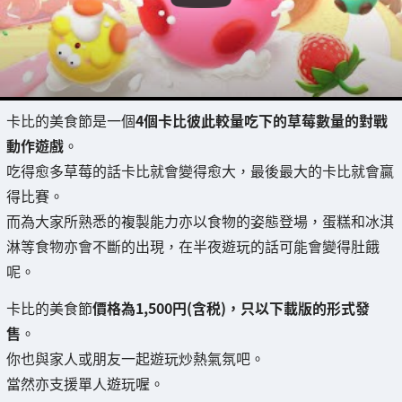
卡比的美食節是一個
4個卡比彼此較量吃下的草莓數量的對戰
動作遊戲
。
吃得愈多草莓的話卡比就會變得愈大，最後最大的卡比就會贏
得比賽。
而為大家所熟悉的複製能力亦以食物的姿態登場，蛋糕和冰淇
淋等食物亦會不斷的出現，在半夜遊玩的話可能會變得肚餓
呢。
卡比的美食節
價格為1,500円(含税)，只以下載版的形式發
售
。
你也與家人或朋友一起遊玩炒熱氣氛吧。
當然亦支援單人遊玩喔。