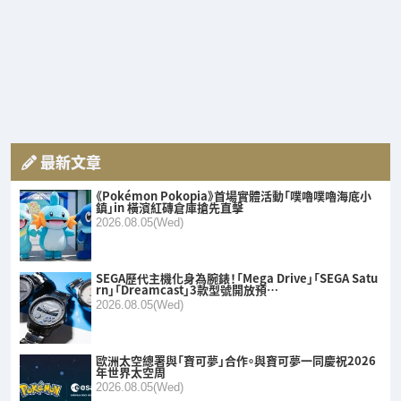
最新文章
《Pokémon Pokopia》首場實體活動「噗嚕噗嚕海底小
鎮」in 橫濱紅磚倉庫搶先直擊
2026.08.05(Wed)
SEGA歷代主機化身為腕錶！「Mega Drive」「SEGA Satu
rn」「Dreamcast」3款型號開放預…
2026.08.05(Wed)
歐洲太空總署與「寶可夢」合作。與寶可夢一同慶祝2026
年世界太空周
2026.08.05(Wed)