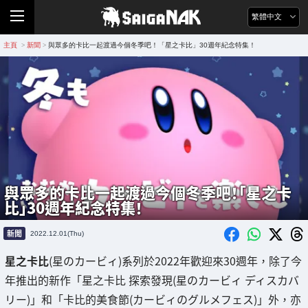
繁體中文
主頁
新聞
與眾多的卡比一起渡過今個冬季吧！「星之卡比」30週年紀念特集！
>
>
與眾多的卡比一起渡過今個冬季吧！「星之卡
比」30週年紀念特集！
新聞
2022.12.01(Thu)
星之卡比
(星のカービィ)系列於2022年歡迎來30週年，除了今
年推出的新作「星之卡比 探索發現(星のカービィ ディスカバ
リー)」和「卡比的美食節(カービィのグルメフェス)」外，亦