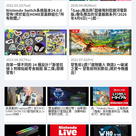
2022.03.22(Tue)
2026.04.06(Mon)
Nintendo Switch系統版本14.0.0
「Gap」推出與「超級瑪利歐銀河電影
發佈！終於能在HOME頁面群組化「所
版」聯名推出的兒童服飾系列！2026
有軟體」！
年4月6日(一)起…
2023.04.20(Thu)
2021.07.02(Fri)
與第一彈不同的 24 種設計！「斯普拉
發售前1週！「魔物獵人 物語2 ～破滅
頓 3 附贈貼紙零食圈圈 第二彈」即將
之翼～ 發售前特別節目」將於今晚播
發售！
出！
高質素的Cosplayer們！在TOKYO
獎金總額1,000萬日幣！由專業6
在「Nintendo Direct」上發表的
GAME SHOW 2022發現的美人Co
團體進行電競比賽「決勝時刻
《塊魂》系列最新作品《塊魂
splayer特輯！
專業對抗戰」正…
安可》將登場於…