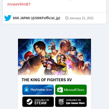
mvweVMmB7
— SNK JAPAN (@SNKPofficial_jp)
January 21, 2021
THE KING OF FIGHTERS XV