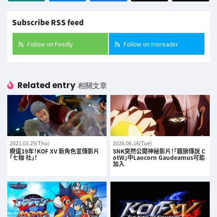
Subscribe RSS feed
Follow on Feedly
Follow on Inoreader
Related entry
相關文章
2021.03.25(Thu)
2026.06.16(Tue)
睽違19年！KOF XV 新角色宣傳影片
SNK突然公開神秘影片！「餓狼傳說 C
「七枷 社」！
otW」中Laocorn Gaudeamus可能
加入