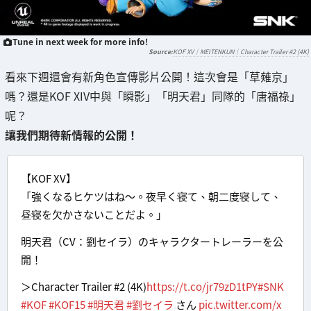
Tune in next week for more info!
KOF XV｜MEITENKUN｜Character Trailer #2 (4K)
看來下週還會有新角色宣傳影片公開！這次會是「草薙京」
嗎？還是KOF XIV中與「瞬影」「明天君」同隊的「唐福祿」
呢？
讓我們期待新情報的公開！
【KOF XV】
「強くなるヒケツはね～。夜早く寝て、朝二度寝して、
昼寝を欠かさないことだよ。」
明天君（CV：劉セイラ）のキャラクタートレーラーを公
開！
＞Character Trailer #2 (4K)
https://t.co/jr79zD1tPY
#SNK
#KOF
#KOF15
#明天君
#劉セイラ
さん
pic.twitter.com/x