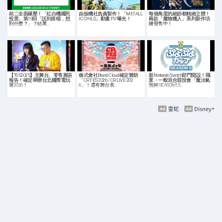
前二全面碾壓！「紅白機國民
由扳機社負責製作！「METALL
每個角度的細節都精緻立體！
投票」第19回「説到搭檔，想
IC CHILD」動畫 PV 曝光！
兩款「魔物獵人」系列新作項
到什麽？」？結果…
鍊發售中！
【TGS2025】主舞台、零售展區
株式會社Brand Cloud確定贊助
新Nintendo Switch部門開設！職
報告！確定舉辦台北國際電玩
「CR FES 2026 / CR LIVE 202
業・一般混合競技會「魔法氣
展2026！
6」！還有舞台表…
泡杯 SEASON5 5…
雷蛇
Disney+