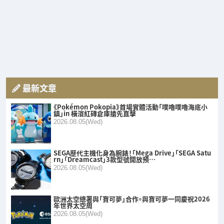
最新文章
《Pokémon Pokopia》首場實體活動「噗嚕噗嚕海底小
鎮」in 橫濱紅磚倉庫搶先直擊
2026.08.05(Wed)
SEGA歷代主機化身為腕錶！「Mega Drive」「SEGA Satu
rn」「Dreamcast」3款型號開放預…
2026.08.05(Wed)
歐洲太空總署與「寶可夢」合作。與寶可夢一同慶祝2026
年世界太空周
2026.08.05(Wed)