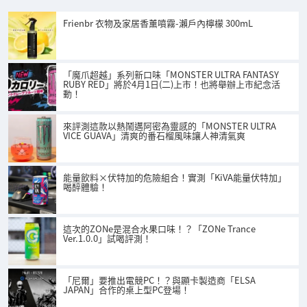
Frienbr 衣物及家居香薰噴霧-瀨戶內檸檬 300mL
「魔爪超越」系列新口味「MONSTER ULTRA FANTASY
RUBY RED」將於4月1日(二)上市！也將舉辦上市紀念活
動！
來評測這款以熱鬧邁阿密為靈感的「MONSTER ULTRA
VICE GUAVA」清爽的番石榴風味讓人神清氣爽
能量飲料×伏特加的危險組合！實測「KiVA能量伏特加」
喝醉體驗！
這次的ZONe是混合水果口味！？「ZONe Trance
Ver.1.0.0」試喝評測！
「尼爾」要推出電競PC！？與顯卡製造商「ELSA
JAPAN」合作的桌上型PC登場！