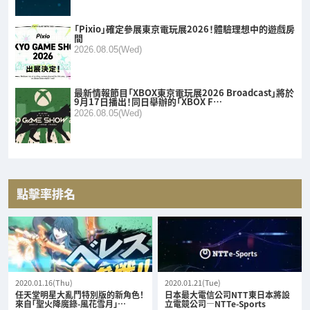
「Pixio」確定參展東京電玩展2026！體驗理想中的遊戲房
間
2026.08.05(Wed)
最新情報節目「XBOX東京電玩展2026 Broadcast」將於
9月17日播出！同日舉辦的「XBOX F…
2026.08.05(Wed)
點擊率排名
2020.01.16(Thu)
2020.01.21(Tue)
任天堂明星大亂鬥特別版的新角色！
日本最大電信公司NTT東日本將設
來自「聖火降魔錄-風花雪月」…
立電競公司—NTTe-Sports