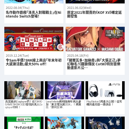
2022.08.04(Thu)
2021.06.02(Wed)
名作動作遊戲「洛克人對戰戰士」在Ni
原定2021年開賣的《KOF XV》確定延
ntendo Switch登場！
期發售
2019.12.24(Tue)
2025.04.18(Fri)
令Sam半價！SNK線上商店「年末年初
「薩爾瓦多・加納奇」與「大張正己」夢
大感謝活動」最大50% off！
幻聯名！《餓狼傳說 CotW》特別音樂
動畫影片公…
高質素的Cosplayer們！在TOKYO
Level Infinite將時隔兩年再次參
PlayStation 5周邊大公開！從耳
GAME SHOW 2022發現的美人Co
加「東京電玩展2024」！將展
機到遙控器一應俱全！
splayer特輯！
出「勝利女神…