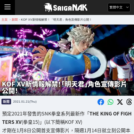
繁體中文
主頁
新聞
KOF XV新情報解禁！「明天君」角色宣傳影片公開！
>
>
KOF XV新情報解禁！「明天君」角色宣傳影片
公開！
新聞
2021.01.21(Thu)
預定2021年發售的SNK拳皇系列最新作「
THE KING OF FIGH
TERS XV
(拳皇15)」(以下簡稱KOF XV)
才剛在1月8日公開首支宣傳影片，隔週1月14日就立刻公開本