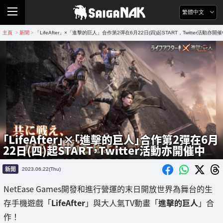
繁體中文
主頁
新聞
「LifeAfter」×「進擊的巨人」合作第2彈在6月22日(四)起START，Twitter活動亦開
>
>
「LifeAfter」×「進擊的巨人」合作第2彈在6月
22日(四)起START，Twitter活動亦開催中
新聞
2023.06.22(Thu)
NetEase Games開發和進行營運的末日開放世界為舞台的生
存手機遊戲「
LifeAfter
」與大人氣TV動畫「
進擊的巨人
」合
作！