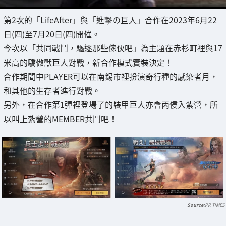
第2次的「LifeAfter」與「進撃の巨人」合作在2023年6月22
日(四)至7月20日(四)開催。
今次以「共同戰鬥，驅逐那些傢伙吧」為主題在赤杉町裡與17
米高的驕傲獸巨人對戰，新合作模式實裝決定！
合作期間中PLAYER可以在南錫市裡扮演奇行種的感染者月，
和其他的生存者進行對戰。
另外，在合作第1彈裡登場了的裝甲巨人亦會丙侵入紮營，所
以叫上紮營的MEMBER共鬥吧！
PR TIMES