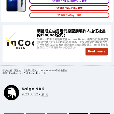
前往「Yahoo!購物中心」購買
前往「樂天市場」購買
前往「friDay」購買
網易成立由勇者鬥惡龍前製作人擔任社長
的PinCool公司！
NetEase的旗下遊戲事業部NetEase Games(網易遊戲)投資成立
「株式会社ピンクル」。PinCool將作為一家向全世界提供原創作品
的娛樂製作公司，以家用遊戲機取向的遊戲開發為主軸，策劃和製
作遊戲，開發娛樂業務，並提供諮詢。
Read more
Ⓒ諫山創・講談社／「進撃の巨人」The Final Season製作委員会
Ⓒ2018 NetEase, Inc. ALL Rights Reserved.
Saiga NAK
-
2023.06.22
新聞