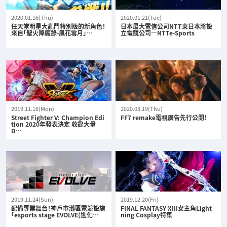
2020.01.16(Thu)
2020.01.21(Tue)
任天堂明星大亂鬥特別版的新角色！
日本最大電信公司NTT東日本將設
來自「聖火降魔錄-風花雪月」…
立電競公司—NTTe-Sports
2019.11.18(Mon)
2020.03.19(Thu)
Street Fighter V: Champion Edi
FF7 remake電視廣告先行公開！
tion 2020年發表決定 收錄大量
D…
2019.11.24(Sun)
2019.12.20(Fri)
配備專業舞台！神戶市灘區電競設施
FINAL FANTASY XIII女主角Light
「esports stage EVOLVE(進化…
ning Cosplay特集