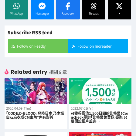
WhatsApp
Messenger
Facebook
Threads
X
Subscribe RSS feed
Follow on Feedly
Follow on Inoreader
Related entry
相關文章
2020.04.09(Thu)
2022.07.01(Fri)
「CODE:D-BLOOD」登陸日本 乃木坂
可獲得價值1,500日圓的比特幣！Coi
白石麻衣成CM主角*内有影片
ncheck舉辦「比特幣免費送活動」只
要開設帳戶並完…