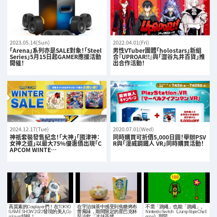
2023.05.14(Sun)
2022.04.01(Fri)
「Arena」系列亦是SALE對象！「Steel
男性VTuber團體「holostars」新組
Series」5月15日起GAMER應援活動
合『UPROAR!!』與「澀谷丸井百貨」推
開催！
出合作活動！
2024.12.17(Tue)
2020.07.01(Wed)
神祇套裝發售紀念！「大神」「國津神：
同時購買可折價5,000日圓！舉辦PSV
女神之道」以最大75%優惠價出現「C
R與「漫威鋼鐵人 VR」同時購買活動！
APCOM WINTE…
高質素的Cosplayer們！在TOKYO
在宇治抹茶中感受到焦糖烤布
不需「跳繩」也能「跳繩」。
GAME SHOW 2022發現的美人Co
蕾風味，期間限定的星巴克杯
Nintendo Switch《Jump Rope Chall
splayer特輯！
裝冷飲「冰抹茶烤…
enge》期間…