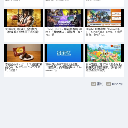
SNK新作《侍魂》系列新作
「Level Infinite」確定參展TGS20
澀谷MODI將舉辦「Overwatch
《侍魂 曉》發售日正式公開!
25！「魔物獵人」新作及「NIK
2」POP UP SHOP in Marui！北千
KE」等
住丸井於5月10…
幸福溢chill（出）！？游戲打累
SEGA以約103.7億日元收購以
日本遊戲大賞 2020「集合啦 動
的心用「MICCHILL CHOCOLAT
「憤怒鳥」而聞名的Rovio Entert
物森友會 開發團隊」獲得日本
E」治愈！
ainment Oyj
經濟產業大臣獎…
雷蛇
Disney+