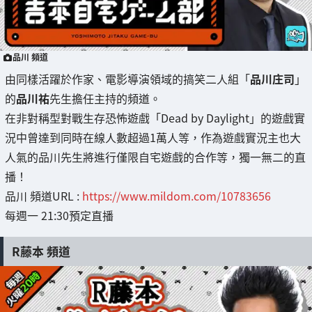
品川 頻道
由同樣活躍於作家、電影導演領域的搞笑二人組「
品川庄司
」
的
品川祐
先生擔任主持的頻道。
在非對稱型對戰生存恐怖遊戲「Dead by Daylight」的遊戲實
況中曾達到同時在線人數超過1萬人等，作為遊戲實況主也大
人氣的品川先生將進行僅限自宅遊戲的合作等，獨一無二的直
播！
品川 頻道URL :
https://www.mildom.com/10783656
每週一 21:30預定直播
R藤本 頻道