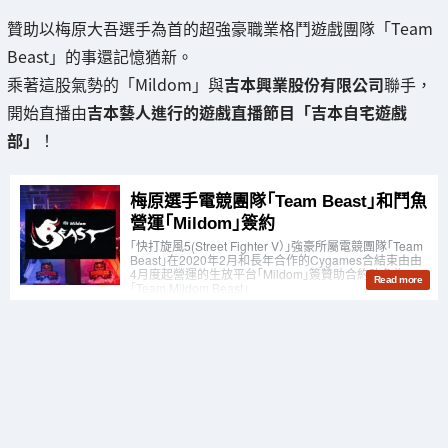
贊助以梅原大吾選手為首的超強豪職業格鬥遊戲團隊「Team
Beast」的事還記憶猶新。
乘著這股氣勢的「Mildom」與
吉本興業股份有限公司
聯手，
開始直播由
吉本藝人進行的遊戲直播節目「吉本自宅遊戲
部」
！