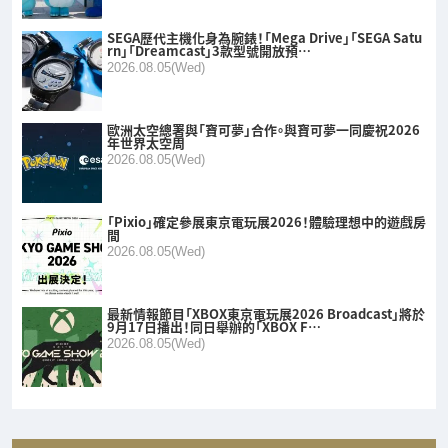
SEGA歷代主機化身為腕錶！「Mega Drive」「SEGA Satu
rn」「Dreamcast」3款型號開放預…
2026.08.05(Wed)
歐洲太空總署與「寶可夢」合作。與寶可夢一同慶祝2026
年世界太空周
2026.08.05(Wed)
「Pixio」確定參展東京電玩展2026！體驗理想中的遊戲房
間
2026.08.05(Wed)
最新情報節目「XBOX東京電玩展2026 Broadcast」將於
9月17日播出！同日舉辦的「XBOX F…
2026.08.05(Wed)