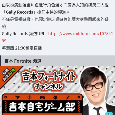
由以扮演動漫畫角色進行角色漫才而廣為人知的搞笑二人組
「
Gally Records
」擔任主持的頻道。
不僅是電視遊戲，也預定遊玩桌遊等能讓大家熱鬧起來的遊
戲！
Gally Records 頻道URL :
https://www.mildom.com/107841
99
每週四 21:30預定直播
吉本 Fortnite 頻道