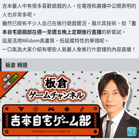
吉本藝人中有很多喜歡遊戲的人，在電視和廣播中公開表明的
人也非常多呢。
雖然已經有不少人自己在進行遊戲實況，展示其技術，但「
吉
本自宅遊戲部在週一至週五晚上定期進行直播
的新嘗試。
這是活用Mildom高畫質、低延遲特性的舉措呢。
一口氣為大家介紹有哪些人氣藝人會進行什麼樣的內容直播！
板倉 頻道