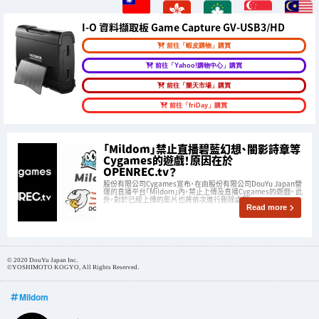
I-O 資料擷取板 Game Capture GV-USB3/HD
前往「蝦皮購物」購買
前往「Yahoo!購物中心」購買
前往「樂天市場」購買
前往「friDay」購買
「Mildom」禁止直播碧藍幻想、闇影詩章等
Cygames的遊戲！原因在於
OPENREC.tv？
股份有限公司Cygames宣布，在由股份有限公司DouYu Japan營
運的直播平台「Mildom」內，禁止上傳及直播Cygames的遊戲。 此
外，對於已經上傳的影片也將依次進行刪除處理。
Read more
© 2020 DouYu Japan Inc.
©YOSHIMOTO KOGYO, All Rights Reserved.
Mildom