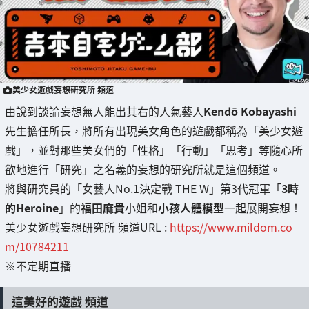
美少女遊戲妄想研究所 頻道
由說到談論妄想無人能出其右的人氣藝人
Kendō Kobayashi
先生擔任所長，將所有出現美女角色的遊戲都稱為「美少女遊
戲」，並對那些美女們的「性格」「行動」「思考」等隨心所
欲地進行「研究」之名義的妄想的研究所就是這個頻道。
將與研究員的「女藝人No.1決定戰 THE W」第3代冠軍「
3時
的Heroine
」的
福田麻貴
小姐和
小孩人體模型
一起展開妄想！
美少女遊戲妄想研究所 頻道URL :
https://www.mildom.co
m/10784211
※不定期直播
這美好的遊戲 頻道