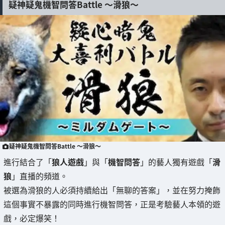
疑神疑鬼機智問答Battle ～滑狼～
疑神疑鬼機智問答Battle ～滑狼～
進行結合了「
狼人遊戲
」與「
機智問答
」的藝人獨有遊戲「
滑
狼
」直播的頻道。
被選為滑狼的人必須持續給出「無聊的答案」，並在努力掩飾
這個事實不暴露的同時進行機智問答，正是考驗藝人本領的遊
戲，必定爆笑！