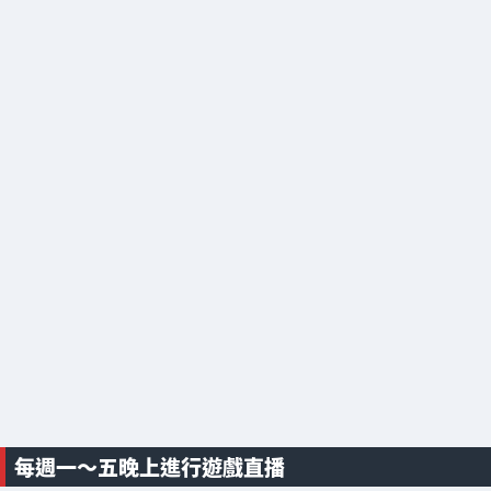
每週一～五晚上進行遊戲直播