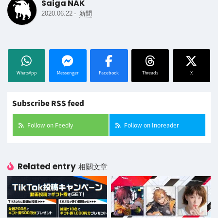
Saiga NAK
-
2020.06.22
新聞
WhatsApp
Messenger
Facebook
Threads
X
Subscribe RSS feed
Follow on Feedly
Follow on Inoreader
Related entry
相關文章