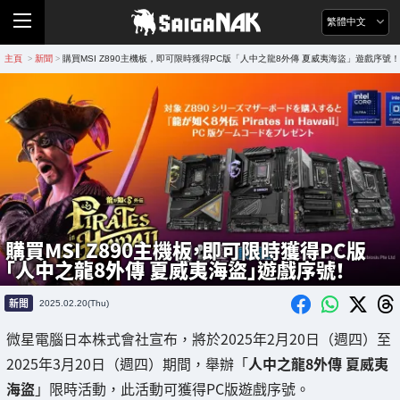
繁體中文
主頁
新聞
購買MSI Z890主機板，即可限時獲得PC版「人中之龍8外傳 夏威夷海盜」遊戲序號！
>
>
購買MSI Z890主機板，即可限時獲得PC版
「人中之龍8外傳 夏威夷海盜」遊戲序號！
新聞
2025.02.20(Thu)
微星電腦日本株式會社宣布，將於2025年2月20日（週四）至
2025年3月20日（週四）期間，舉辦「
人中之龍8外傳 夏威夷
海盜
」限時活動，此活動可獲得PC版遊戲序號。