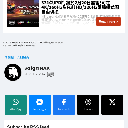
321CUPDF」將於2月20日發售！可在
4K/160Hz及Full HD/320Hz兩種模式間
自由切換
MSI Japan株式會社宣布將於2025年2月20日(四)推出新款電競
螢幕「MAG 321CUPDF」。這款產品為MSI首款支援「雙模式」的電
Read more
競螢幕，搭載「4K/160Hz」「Full HD/320Hz」兩種模式，用戶可以
依照不同的遊戲來彈性切換適合的螢幕模式。
© 2025 Micro-Star INT'L CO., LTD. All rights reserved.
©SEGA. All Rights Reserved.
MSI
SEGA
Saiga NAK
-
2025.02.20
新聞
WhatsApp
Messenger
Facebook
Threads
X
Subscribe RSS feed