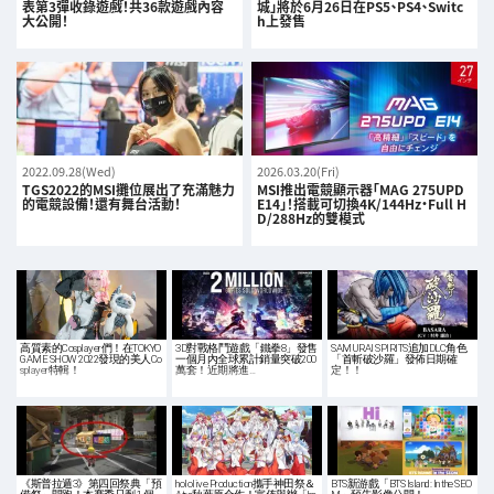
表第3彈收錄遊戲！共36款遊戲內容
城」將於6月26日在PS5、PS4、Switc
大公開！
h上發售
2022.09.28(Wed)
2026.03.20(Fri)
TGS2022的MSI攤位展出了充滿魅力
MSI推出電競顯示器「MAG 275UPD
的電競設備！還有舞台活動！
E14」！搭載可切換4K/144Hz・Full H
D/288Hz的雙模式
高質素的Cosplayer們！在TOKYO
3D對戰格鬥遊戲「鐵拳8」發售
SAMURAI SPIRITS追加DLC角色
GAME SHOW 2022發現的美人Co
一個月內全球累計銷量突破200
「首斬破沙羅」發佈日期確
splayer特輯！
萬套！近期將進…
定！！
《斯普拉遁3》第四回祭典「預
hololive Production攜手神田祭＆
BTS新游戲「BTS Island: In the SEO