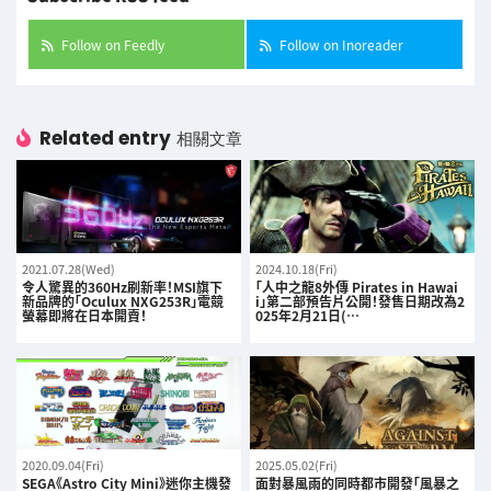
Follow on Feedly
Follow on Inoreader
Related entry
相關文章
2021.07.28(Wed)
2024.10.18(Fri)
令人驚異的360Hz刷新率！MSI旗下
「人中之龍8外傳 Pirates in Hawai
新品牌的「Oculux NXG253R」電競
i」第二部預告片公開！發售日期改為2
螢幕即將在日本開賣！
025年2月21日(…
2020.09.04(Fri)
2025.05.02(Fri)
SEGA《Astro City Mini》迷你主機發
面對暴風雨的同時都市開發「風暴之