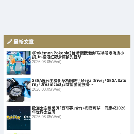
最新文章
《Pokémon Pokopia》首場實體活動「噗嚕噗嚕海底小
鎮」in 橫濱紅磚倉庫搶先直擊
2026.08.05(Wed)
SEGA歷代主機化身為腕錶！「Mega Drive」「SEGA Satu
rn」「Dreamcast」3款型號開放預…
2026.08.05(Wed)
歐洲太空總署與「寶可夢」合作。與寶可夢一同慶祝2026
年世界太空周
2026.08.05(Wed)