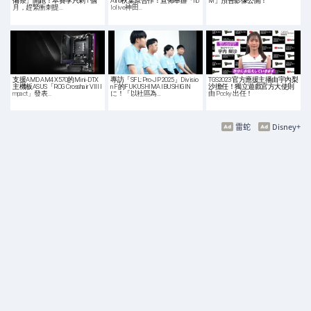
備祭」開跑！本賽季只剩 1 個
Atre秋葉原合作！宣佈舉辦「ho
M」預告影像公開！
月，趕緊衝刺提…
lolive神田…
支援AMD AM4 X570的Mini-DTX
專訪「SFL: Pro-JP 2025」Divisio
TGS2023 官方應援主播由宇內梨
主機板ASUS「ROG Crosshair VIII I
n F的FUKUSHIMA IBUSHIGIN
沙擔任！獨立遊戲官方大使則
mpact」發表…
に！「以社區為…
由 Pocky 出任！
雷蛇
Disney+