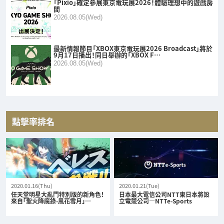
「Pixio」確定參展東京電玩展2026！體驗理想中的遊戲房
間
2026.08.05(Wed)
最新情報節目「XBOX東京電玩展2026 Broadcast」將於
9月17日播出！同日舉辦的「XBOX F…
2026.08.05(Wed)
點擊率排名
2020.01.16(Thu)
2020.01.21(Tue)
任天堂明星大亂鬥特別版的新角色！
日本最大電信公司NTT東日本將設
來自「聖火降魔錄-風花雪月」…
立電競公司—NTTe-Sports