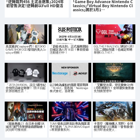
「逆轉裁判456 王泥喜選集」2024年
「Game Boy Advance Nintendo C
初發售決定！逆轉劇以Full HD復活
lassics」「Virtual Boy Nintendo Cl
assics」將於3月1…
高質素的Cosplayer們！在TOKYO
「蔚藍色法則」正式服務開始
GGL:THE FINALS VOL.5將於10月1
GAME SHOW 2022發現的美人Co
日確定為 6 月 14 日！事前登錄
5日(二)開始預選！也確定即將
splayer特輯！
活動進行中！
舉辦GGL:THE F…
「ZETA DIVISION」設立5週年紀
以川崎為據點的職業電競戰隊
「艾爾登法環」管弦樂會026年
念快閃店確定舉辦！7月31日起
「SCARZ」宣布與「Nextorage
2月即將舉行！全球最快會票搶
於原宿概念店「…
株式會社」簽署贊…
先預購受理中
《龍族教義 2》在日本全國5大
TUMI 發表品牌首款專為職業選
卡普空《魔物獵人 荒野》全球
城市7家門市舉辦遊戲體驗會！
手打造的「ALPHA BRAVO Esport
銷量突破1,000萬套！發售後僅1
試玩即可獲得原…
s 專業膠囊系列…
個月即達成驚人…