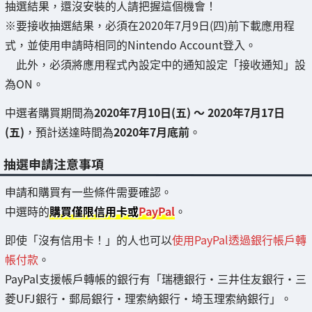
抽選結果，還沒安裝的人請把握這個機會！
※要接收抽選結果，必須在2020年7月9日(四)前下載應用程
式，並使用申請時相同的Nintendo Account登入。
此外，必須將應用程式內設定中的通知設定「接收通知」設
為ON。
中選者購買期間為
2020年7月10日(五) ～ 2020年7月17日
(五)
，預計送達時間為
2020年7月底前
。
抽選申請注意事項
申請和購買有一些條件需要確認。
中選時的
購買僅限信用卡或
PayPal
。
即使「沒有信用卡！」的人也可以
使用PayPal透過銀行帳戶轉
帳付款
。
PayPal支援帳戶轉帳的銀行有「瑞穗銀行・三井住友銀行・三
菱UFJ銀行・郵局銀行・理索納銀行・埼玉理索納銀行」。