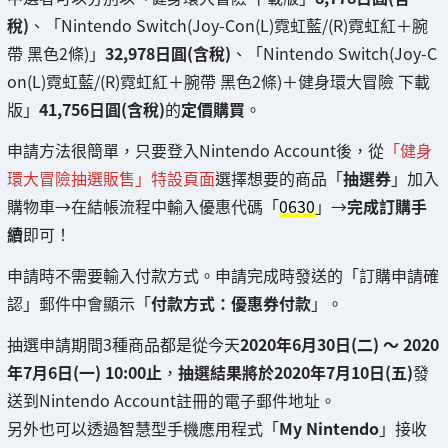
稅)
、「Nintendo Switch(Joy-Con(L)霓虹藍/(R)霓虹紅＋腕
帶 黑色2條)」
32,978日圓(含稅)
、「Nintendo Switch(Joy-C
on(L)霓虹藍/(R)霓虹紅＋腕帶 黑色2條)＋健身環大冒險 下載
版」
41,756日圓(含稅)
的
定價購買
。
申請方法很簡單，只要登入Nintendo Account後，從
「健身
環大冒險抽選販售」特設頁面
選擇想要的商品「
抽選券
」加入
購物車→在結帳流程中輸入優惠代碼「
0630
」→
完成訂購手
續
即可！
申請時不需要輸入付款方式。申請完成時發送的「訂購申請確
認」郵件中會顯示「
付款方式：優惠券付款
」。
抽選申請期間3種商品都是從今天
2020年6月30日(二) ～ 2020
年7月6日(一) 10:00止
，
抽選結果將於2020年7月10日(五)
發
送到Nintendo Account註冊的電子郵件地址。
另外也可以透過智慧型手機應用程式「
My Nintendo
」接收