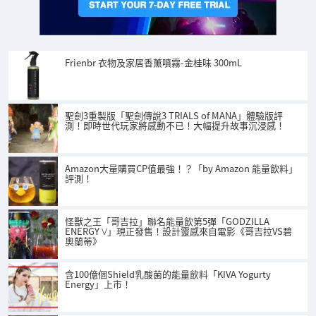
Frienbr 衣物及家居香薰噴霧-金桂味 300mL
聖劍3重製版「聖劍傳說3 TRIALS of MANA」體驗版評
測！即時世代玩家將感動不已！大幅提升故事沉浸感！
Amazon大量購買CP值最強！？「by Amazon 能量飲料」
評測！
怪獸之王「哥吉拉」聯名能量飲第5彈「GODZILLA
ENERGY Ⅴ」現正發售！設計靈感來自電影《哥吉拉VS碧
奧蘭蒂》
含100億個Shield乳酸菌的能量飲料「KIVA Yogurty
Energy」上市！