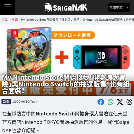
繁體中文
主頁
新聞
My Nintendo Store開始接受「健身環大冒險」與Nintendo Switch的抽選販售！也
>
>
My Nintendo Store開始接受「健身環大冒
險」與Nintendo Switch的抽選販售！也有組
合套裝！
新聞
2020.06.30(Tue)
在全球熱賣中的
Nintendo Switch
與
健身環大冒險
在任天堂
官方商店Nintendo TOKYO開始抽選販售的消息，我們Saiga
NAK也曾介紹過。