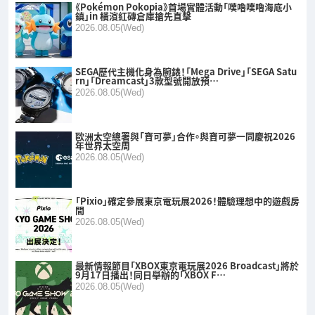
《Pokémon Pokopia》首場實體活動「噗嚕噗嚕海底小
鎮」in 橫濱紅磚倉庫搶先直擊
2026.08.05(Wed)
SEGA歷代主機化身為腕錶！「Mega Drive」「SEGA Satu
rn」「Dreamcast」3款型號開放預…
2026.08.05(Wed)
歐洲太空總署與「寶可夢」合作。與寶可夢一同慶祝2026
年世界太空周
2026.08.05(Wed)
「Pixio」確定參展東京電玩展2026！體驗理想中的遊戲房
間
2026.08.05(Wed)
最新情報節目「XBOX東京電玩展2026 Broadcast」將於
9月17日播出！同日舉辦的「XBOX F…
2026.08.05(Wed)