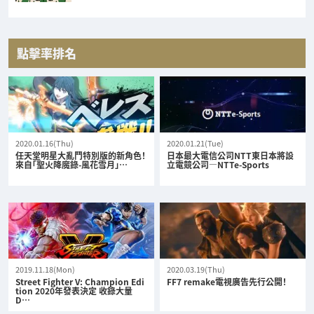
點擊率排名
2020.01.16(Thu)
2020.01.21(Tue)
任天堂明星大亂鬥特別版的新角色！
日本最大電信公司NTT東日本將設
來自「聖火降魔錄-風花雪月」…
立電競公司—NTTe-Sports
2019.11.18(Mon)
2020.03.19(Thu)
Street Fighter V: Champion Edi
FF7 remake電視廣告先行公開！
tion 2020年發表決定 收錄大量
D…