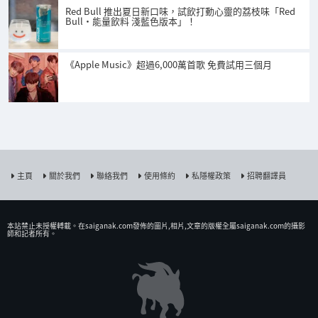
Red Bull 推出夏日新口味，試飲打動心靈的荔枝味「Red
Bull・能量飲料 淺藍色版本」！
《Apple Music》超過6,000萬首歌 免費試用三個月
主頁
關於我們
聯絡我們
使用條約
私隱權政策
招聘翻譯員
本站禁止未授權𨍭載。在saiganak.com發佈的圖片,相片,文章的版權全屬saiganak.com的攝影
師和記者所有。