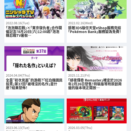
2022.08.16(Tue)
2022.02.16(Wed)
「泡泡糖忍戰」×「東京復仇者」合作開
隨著3DS版任天堂eShop服務完結
催記念！8月20日(六)12:00起「泡泡
「Pokémon Bank」服務變為免費！
糖忍戰TV暑假…
2024.04.04(Thu)
2025.11.21(Fri)
全是“初次見面”的游戲？「紅白機國民
「緋夜傳奇 Remaster」確定於2026
投票」第37回「被埋沒的名作」是什
年2月26日發售！特裝版等附原創周
麽？結果發佈！
邊的版本現正開放…
2023.06.13(Tue)
2026.03.05(Thu)