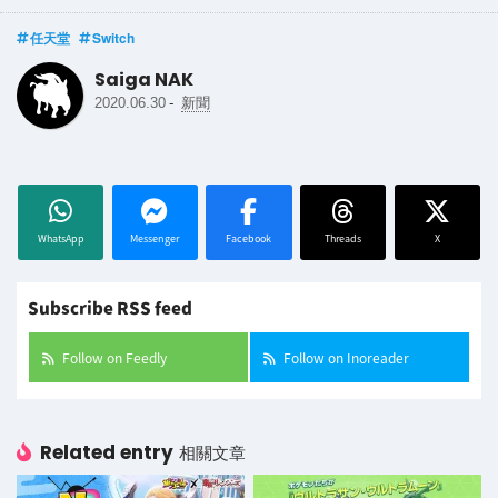
任天堂
Switch
Saiga NAK
-
2020.06.30
新聞
WhatsApp
Messenger
Facebook
Threads
X
Subscribe RSS feed
Follow on Feedly
Follow on Inoreader
Related entry
相關文章