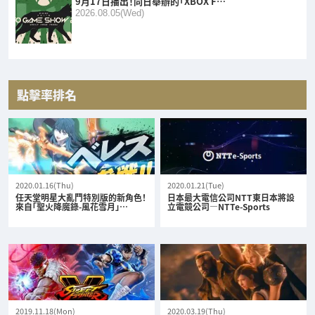
9月17日播出！同日舉辦的「XBOX F…
2026.08.05(Wed)
點擊率排名
2020.01.16(Thu)
2020.01.21(Tue)
任天堂明星大亂鬥特別版的新角色！
日本最大電信公司NTT東日本將設
來自「聖火降魔錄-風花雪月」…
立電競公司—NTTe-Sports
2019.11.18(Mon)
2020.03.19(Thu)