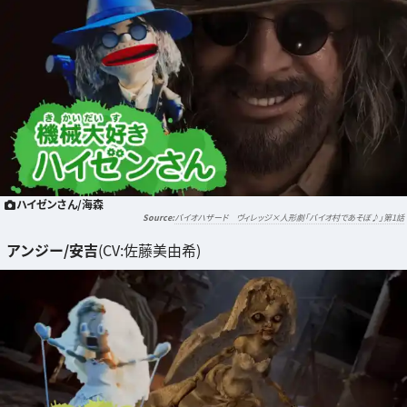
ハイゼンさん/海森
バイオハザード ヴィレッジ×人形劇「バイオ村であそぼ♪」第1話
アンジー/安吉
(CV:佐藤美由希)