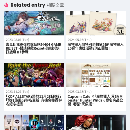
Related entry
相關文章
2023.08.01(Tue)
2024.05.16(Thu)
去見比我更強的傢伙吧！《404 GAME
魔物獵人部特別企劃第2彈「魔物獵人
RE:SET -錯誤遊戲Re:set-》迎來《快
20週年應援活動」現正開始！
打旋風Ⅱ》參戰…
2023.11.21(Tue)
2025.03.13(Thu)
「KOF ALLSTAR」將於11月28日進行
Capcom Cafe ×「魔物獵人 荒野(M
「快打旋風6」聯名更新！有機會獲得聯
onster Hunter Wilds)」聯名商品公
名紀念禮品
開！毛毯、天氣瓶…