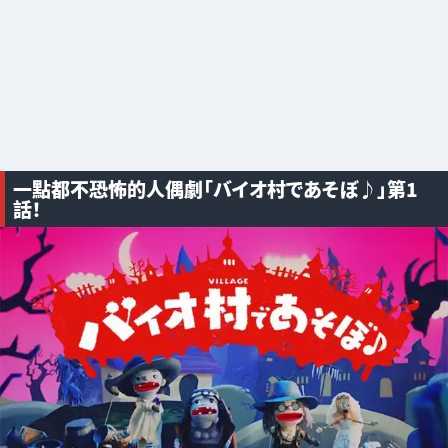
一點都不恐怖的人偶劇「バイオ村であそぼ♪」第1
話！