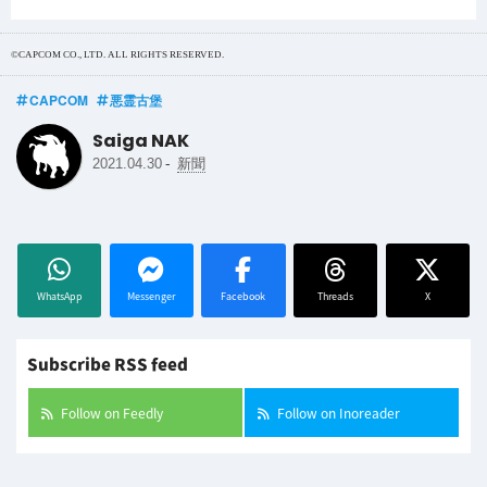
©CAPCOM CO., LTD. ALL RIGHTS RESERVED.
CAPCOM
悪霊古堡
Saiga NAK
-
2021.04.30
新聞
WhatsApp
Messenger
Facebook
Threads
X
Subscribe RSS feed
Follow on Feedly
Follow on Inoreader