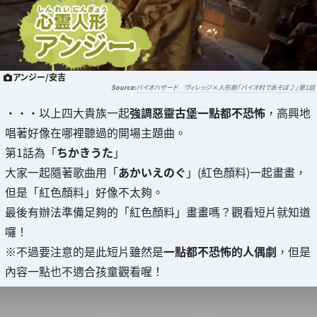
アンジー/安吉
バイオハザード ヴィレッジ×人形劇「バイオ村であそぼ♪」第1話
・・・以上四大貴族一起
強調惡靈古堡一點都不恐怖
，高興地
唱著好像在哪裡聽過的開場主題曲。
第1話為「
ちかきうた
」
大家一起隨著歌曲用「
あかいえのぐ
」(紅色顏料)一起畫畫，
但是「紅色顏料」好像不太夠。
最後有辦法準備足夠的「紅色顏料」畫畫嗎？觀看短片就知道
囉！
※不過要注意的是此短片雖然是
一點都不恐怖的人偶劇
，但是
內容一點也不適合孩童觀看喔！