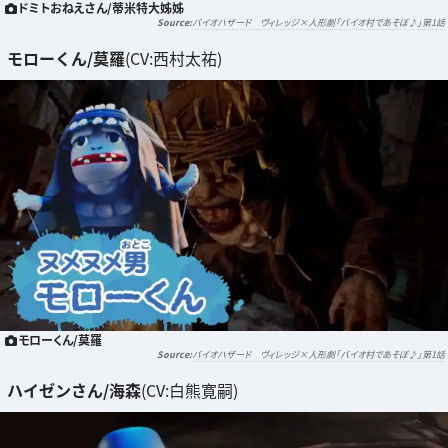
ドミトおねえさん/蒂米特大姊姊
バイオハザード ヴィレッジ×人形劇「バイオ村であそぼ♪」第1話
モローくん/莫羅
(CV:西村太祐)
モローくん/莫羅
バイオハザード ヴィレッジ×人形劇「バイオ村であそぼ♪」第1話
ハイゼンさん/海森
(CV:白熊寛嗣)