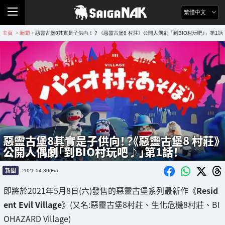
繁體中文
主頁
新聞
惡靈古堡8其實是子供向！？《惡靈古堡8 村莊》公開人偶劇「到BIO村玩吧♪」第1話
>
>
惡靈古堡8其實是子供向！？《惡靈古堡8 村莊》
公開人偶劇「到BIO村玩吧♪」第1話！
新聞
2021.04.30(Fri)
即將於2021年5月8日(六)發售的惡靈古堡系列最新作《
Resid
ent Evil Village
》(又名:惡靈古堡8村莊、生化危機8村莊、BI
OHAZARD Village)