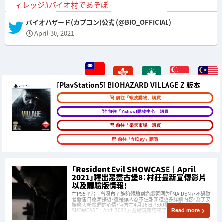
ィレッジ
#バイオ村であそぼ
— バイオハザード(カプコン)公式 (@BIO_OFFICIAL)
April 30, 2021
[PlayStation5] BIOHAZARD VILLAGE Z 版本
前往「蝦皮購物」購買
前往「Yahoo!購物中心」購買
前往「樂天市場」購買
前往「friDay」購買
「Resident Evil SHOWCASE｜April
2021」釋出惡靈古堡8：村莊最新宣傳影片
以及體驗版情報！
在PS5平台上曾發布了能夠體驗到遊戲氛圍的「MAIDEN」，不過隨
著發售日逐漸接近，還是讓人忍不住想知道更多詳細內容。為了安
撫廣大粉絲們的心情，官方在4月16日 7:00播出了「Resident Evil
SHOWCASE｜April 2021」，並給玩家帶來了許多全新情報！
Read more