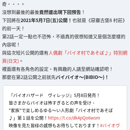
奇・・・。
沒想到最後的最後
竟然還出現下回預告
！
下回將在
2021年5月7日(五)公開！
也就是《惡靈古堡8 村莊》
的前一天！
第2話一定一點也不恐怖，不過真的很想知道又是個怎麼樣的
內容呢！
與這次短片公開的還有
人偶劇「バイオ村であそぼ♪」特別網
頁(日文)
。
裡面還有各角色的設定，有興趣的人請至網站確認吧！
那麼在第2話公開之前就先
バイバイオ～(BIBIO～)！
『バイオハザード ヴィレッジ』5月8日発売！
皆さまからバイオは怖すぎるとの声を受け、
"家族"で楽しめるゆる～い人形劇「バイオ村であそぼ
♪」第１話を公開！
https://t.co/dk4pQo6wsm
映像を見た皆様の感想もお待ちしております！
#バイオヴ