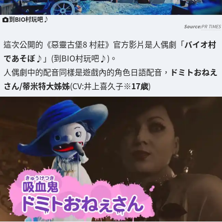
到BIO村玩吧♪
PR TIMES
這次公開的《惡靈古堡8 村莊》官方影片是人偶劇「
バイオ村
であそぼ♪
」(到BIO村玩吧♪)。
人偶劇中的配音同樣是遊戲內的角色日語配音，
ドミトおねえ
さん/蒂米特大姊姊
(CV:井上喜久子
※17歳
)