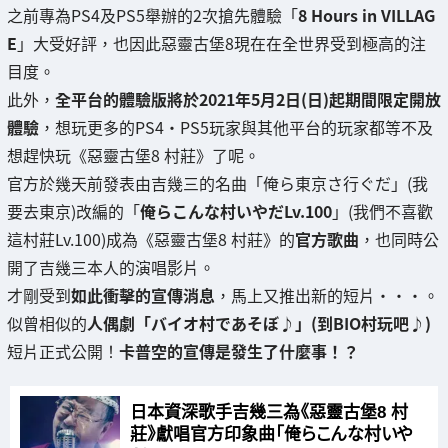
之前專為PS4及PS5舉辦的2次搶先體驗「
8 Hours in VILLAG
E
」大受好評，也因此惡靈古堡8現在在全世界受到極高的注
目度。
此外，
全平台的體驗版將於2021年5月2日(日)起期間限定開放
體驗
，想玩更多的PS4・PS5玩家與其他平台的玩家都等不及
想趕快玩《惡靈古堡8 村莊》了呢。
官方於幾天前發表由吉幾三的名曲「俺ら東京さ行ぐだ」(我
要去東京)改編的「
俺らこんな村いやだLv.100
」(我們不喜歡
這村莊Lv.100)成為《惡靈古堡8 村莊》的
官方歌曲
，也同時公
開了吉幾三本人的演唱影片。
才剛受到
如此衝擊的宣傳消息
，馬上又推出新的短片・・・。
似曾相似的
人偶劇「バイオ村であそぼ♪」(到BIO村玩吧♪)
短片正式公開！
卡普空的宣傳是發生了什麼事！？