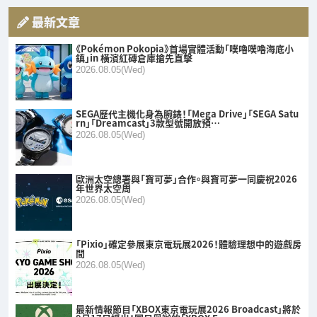
最新文章
《Pokémon Pokopia》首場實體活動「噗嚕噗嚕海底小
鎮」in 橫濱紅磚倉庫搶先直擊
2026.08.05(Wed)
SEGA歷代主機化身為腕錶！「Mega Drive」「SEGA Satu
rn」「Dreamcast」3款型號開放預…
2026.08.05(Wed)
歐洲太空總署與「寶可夢」合作。與寶可夢一同慶祝2026
年世界太空周
2026.08.05(Wed)
「Pixio」確定參展東京電玩展2026！體驗理想中的遊戲房
間
2026.08.05(Wed)
最新情報節目「XBOX東京電玩展2026 Broadcast」將於