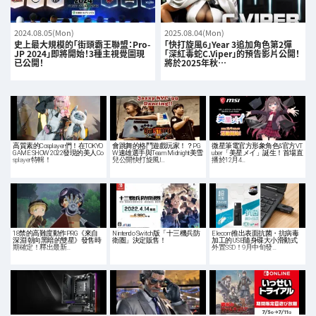
2024.08.05(Mon)
2025.08.04(Mon)
史上最大規模的「街頭霸王聯盟：Pro-
「快打旋風6」Year 3追加角色第2彈
JP 2024」即將開始！3種主視覺圖現
「深紅毒蛇C.Viper」的預告影片公開！
已公開！
將於2025年秋…
高質素的Cosplayer們！在TOKYO
會跳舞的格鬥遊戲玩家！？PG
微星筆電官方形象角色&官方VT
GAME SHOW 2022發現的美人Co
W速雄選手與Team Midnight美雪
uber「美星メイ」誕生！首場直
splayer特輯！
兒公開快打旋風I…
播於12月4…
18禁的高難度動作PRG《來自
Nintendo Switch版「十三機兵防
Elecom推出表面抗菌・抗病毒
深淵 朝向黑暗的雙星》發售時
衛圏」決定販售！
加工的USB隨身碟大小滑動式
期確定！釋出最新…
外置SSD！9月中旬發…