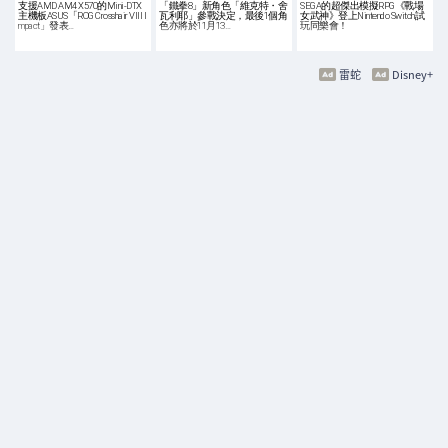
支援AMD AM4 X570的Mini-DTX
「鐵拳8」新角色「維克特・舍
SEGA的超傑出模擬RPG《戰場
主機板ASUS「ROG Crosshair VIII I
瓦利耶」參戰決定，最後1個角
女武神》登上Nintendo Switch試
mpact」發表…
色亦將於11月13…
玩同樂會！
雷蛇
Disney+