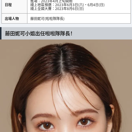
進場：2023年4月上旬開始
日程
綫上地區預選：2023年6月3日(六)・6月4日(日)
綫上全國大賽：2023年8月6日(日)
出場人物
藤田妮可(啦啦隊隊長)
藤田妮可小姐出任啦啦隊隊長！