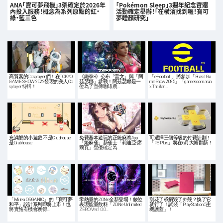
ANA「寶可夢飛機」3架確定於2026年
「Pokémon Sleep」3週年紀念實體
內投入服務！概念為系列原點的紅・
活動確定舉辦！「在橫濱找到囉！寶可
綠・藍三色
夢睡顏研究」
高質素的Cosplayer們！在TOKYO
《鐵拳8》公布「雷文」與「阿
「eFootball」將參加「Brasil Ga
GAME SHOW 2022發現的美人Co
茲瑟娜」參戰！阿茲瑟娜是一
me Show 2025」「gamescom asia
splayer特輯！
位為了宣傳咖啡農…
x Thailan…
充滿蟹的小遊戲 不是Clubhouse
免費基本遊玩的正統麻將App
可選擇三個等級的付費計劃！
是Crabhouse
「姬麻雀」新雀士「莉迪亞·席
「PS Plus」將在6月大幅翻新！
爾瓦」聲優確定為…
「Mitea ORGANIC」的「寶可夢
零熱量的ZONe全新登場！數位
刮花了或損毀了外殼？換了它
和平」設計系列即將上市！也
表現能量飲料「ZONe Unlimited
就行了！試裝「PlayStation 5主
將實施有機會獲得…
ZERO Ver.1.0.0…
機護蓋」！