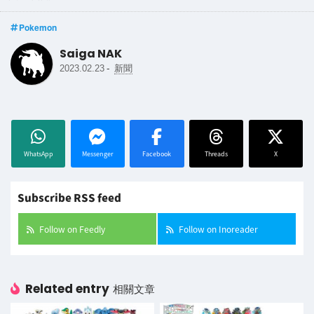
Pokemon
Saiga NAK
-
2023.02.23
新聞
WhatsApp
Messenger
Facebook
Threads
X
Subscribe RSS feed
Follow on Feedly
Follow on Inoreader
Related entry
相關文章