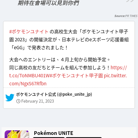
期待在會場可以見到你們
PR TIMES
#ポケモンユナイト
の高校生大会「ポケモンユナイト甲子
園 2023」の開催決定が、日本テレビのeスポーツ応援番組
「eGG」で発表されました！
大会へのエントリーは、４月上旬から開始予定。
同じ高校の友だちとチームを組んで参加しよう！
https://
t.co/ToNMBU401W
#ポケモンユナイト甲子園
pic.twitter.
com/NgxS67Rfbn
— ポケモンユナイト公式 (@poke_unite_jp)
February 21, 2023
Pokémon UNITE