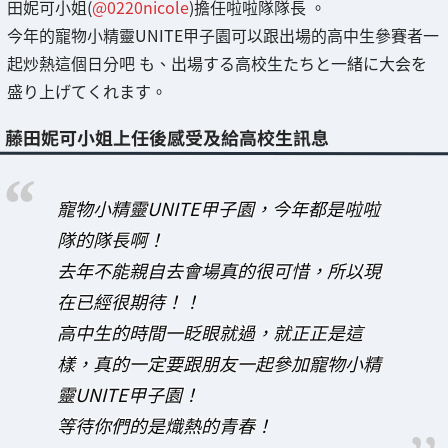
田妮可小姐(
@0220nicole
)擔任啦啦隊隊長 。
今年的寵物小精靈UNITE甲子園可以跟出場的高中生參賽者一
起炒熱這個日分吧 も、出場する高校生たちと一緒に大会を
盛り上げてくれます。
藤田妮可小姐上任後感受及給高校生訊息
寵物小精靈UNITE甲子園，今年都是啦啦
隊的隊長啊！
去年不能親自去會場真的很可惜，所以現
在已經很期待！！
高中生的時間一眨眼就過，就正正是這
樣，真的一定要跟朋友一起參加寵物小精
靈UNITE甲子園！
等待你們的是熾熱的青春！