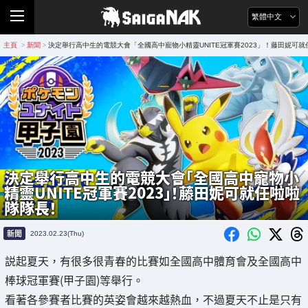
繁體中文
主頁
新聞
決定舉行高中生的電競大會「全國高中寵物小精靈UNITE冠軍賽2023」！藤田妮可
>
>
決定舉行高中生的電競大會「全國高中寵物小
精靈UNITE冠軍賽2023」！藤田妮可就任啦啦
隊隊長！
新聞
2023.02.23(Thu)
説起夏天，有很多很青春的比賽如全國高中體育會及全國高中
棒球冠軍賽(甲子園)等舉行。
看著各參賽者比賽的英姿會越來越熱血，不過夏天不止是只有