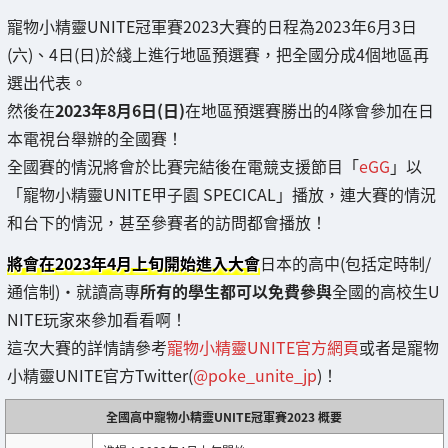
寵物小精靈UNITE冠軍賽2023大賽的日程為2023年6月3日
(六)、4日(日)於綫上進行地區預選賽，把全國分成4個地區再
選出代表。
然後在
2023年8月6日(日)
在地區預選賽勝出的4隊會參加在日
本電視台舉辦的全國賽！
全國賽的情況將會於比賽完結後在電競支援節目「
eGG
」以
「寵物小精靈UNITE甲子園 SPECICAL」播放，連大賽的情況
和台下的情況，甚至參賽者的訪問都會播放！
將會在2023年4月上旬開始進入大會
日本的高中(包括定時制/
通信制)・就讀高專
所有的學生都可以免費參與
全國的高校生U
NITE玩家來參加看看啊！
這次大賽的詳情請參考
寵物小精靈UNITE官方網頁
或者是寵物
小精靈UNITE官方Twitter(
@poke_unite_jp
)！
全國高中寵物小精靈UNITE冠軍賽2023 概要