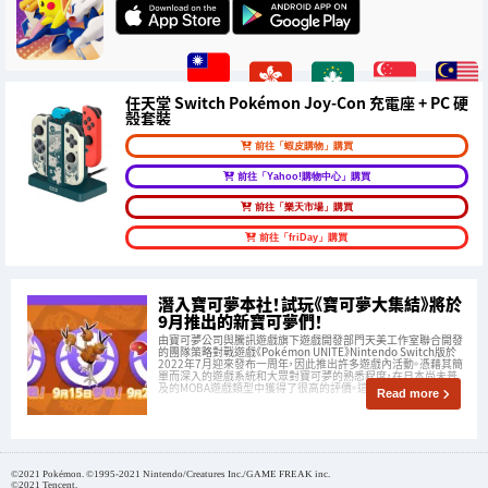
任天堂 Switch Pokémon Joy-Con 充電座 + PC 硬
殼套裝
前往「蝦皮購物」購買
前往「Yahoo!購物中心」購買
前往「樂天市場」購買
前往「friDay」購買
潛入寶可夢本社！試玩《寶可夢大集結》將於
9月推出的新寶可夢們！
由寶可夢公司與騰訊遊戲旗下遊戲開發部門天美工作室聯合開發
的團隊策略對戰遊戲《Pokémon UNITE》Nintendo Switch版於
2022年7月迎來發布一周年，因此推出許多遊戲內活動。憑藉其簡
單而深入的遊戲系統和大眾對寶可夢的熟悉程度，在日本尚未普
及的MOBA遊戲類型中獲得了很高的評價。這次，Saiga NAK
Read more
©2021 Pokémon. ©1995-2021 Nintendo/Creatures Inc./GAME FREAK inc.
©2021 Tencent.