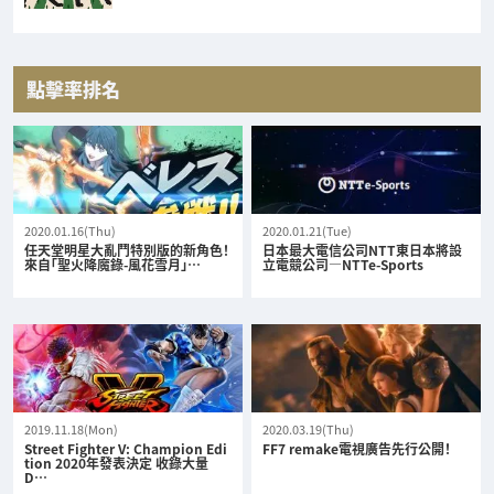
點擊率排名
2020.01.16(Thu)
2020.01.21(Tue)
任天堂明星大亂鬥特別版的新角色！
日本最大電信公司NTT東日本將設
來自「聖火降魔錄-風花雪月」…
立電競公司—NTTe-Sports
2019.11.18(Mon)
2020.03.19(Thu)
Street Fighter V: Champion Edi
FF7 remake電視廣告先行公開！
tion 2020年發表決定 收錄大量
D…