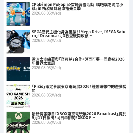
《Pokémon Pokopia》首場實體活動「噗嚕噗嚕海底小
鎮」in 橫濱紅磚倉庫搶先直擊
2026.08.05(Wed)
SEGA歷代主機化身為腕錶！「Mega Drive」「SEGA Satu
rn」「Dreamcast」3款型號開放預…
2026.08.05(Wed)
歐洲太空總署與「寶可夢」合作。與寶可夢一同慶祝2026
年世界太空周
2026.08.05(Wed)
「Pixio」確定參展東京電玩展2026！體驗理想中的遊戲房
間
2026.08.05(Wed)
最新情報節目「XBOX東京電玩展2026 Broadcast」將於
9月17日播出！同日舉辦的「XBOX F…
2026.08.05(Wed)