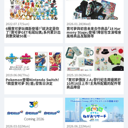
2022.07.17(Sun)
2026.01.28(Wed)
6種寶可夢玩偶新登場！「就決定是你
寶可夢與初音未來合作商品「18 Har
了！寶可夢GET毛絨玩偶」系列累計出
mony Stage」登場！陣容包含演唱會
貨數突破50萬…
風格商品及服飾等
2019.06.06(Thu)
2025.10.06(Mon)
Pokemon登場Nintendo Switch!
「寶可夢傳說 Z-A」發行紀念周邊將於
「精靈寶可夢 劍/盾」發售日決定
10月16日上市！主角所配戴的配件等
商品陣容
2026.03.02(Mon)
2026.06.22(Mon)