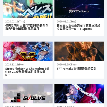
2020.01.16(Thu)
2020.01.21(Tue)
任天堂明星大亂鬥特別版的新角色！
日本最大電信公司NTT東日本將設
來自「聖火降魔錄-風花雪月」…
立電競公司—NTTe-Sports
2019.11.18(Mon)
2020.03.19(Thu)
Street Fighter V: Champion Edi
FF7 remake電視廣告先行公開！
tion 2020年發表決定 收錄大量
D…