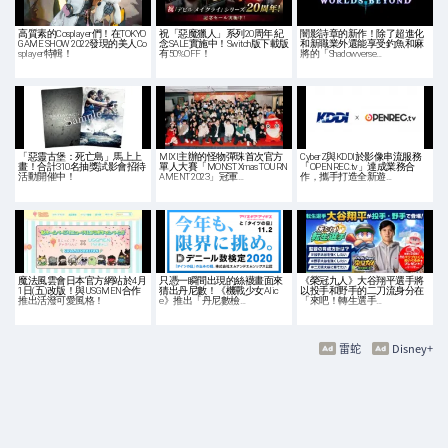
高質素的Cosplayer們！在TOKYO
祝「惡魔獵人」系列20周年 紀
闇影詩章的新作！除了超進化
GAME SHOW 2022發現的美人Co
念SALE實施中！Switch版下載版
和新職業外還能享受釣魚和麻
splayer特輯！
有50%OFF！
將的「Shadowverse…
「惡靈古堡：死亡島」馬上上
MIXI主辦的怪物彈珠首次官方
CyberZ與KDDI於影像串流服務
畫！合計310名抽獎試影會招待
單人大賽「MONST Xmas TOURN
「OPENREC.tv」達成業務合
活動開催中！
AMENT 2023」冠軍…
作，攜手打造全新遊…
魔法風雲會日本官方網站於4月
只憑一瞬間出現的絲襪畫面來
《榮冠九人》大谷翔平選手將
1日(五)改版！與USGMEN合作
猜出丹尼數！《機戰少女Alic
以投手和野手的二刀流身分在
推出活潑可愛風格！
e》推出「丹尼數檢…
「來吧！轉生選手…
雷蛇
Disney+