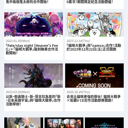
鬼中兩個鬼太郎的合作開始！
0萬次！期間限定紀念活動開催！
2023.01.30(Mon)
2023.12.14(Thu)
「Fate/stay night [Heaven's Fee
「貓咪大戰爭」與「namco」合作！活動
l]」×「貓咪大戰爭」復刻聯乘合作活
於2023年12月22日(五)正式開跑
動開始！
2023.03.20(Mon)
2020.10.29(Thu)
以新·假面騎士、新·哥吉拉為首的「新
去見比貓咪更強的傢伙！ 貓咪大戰爭
·日本英雄宇宙」與「貓咪大戰爭」合作
×街霸V CE合作活動即將開跑！
活動舉辦！