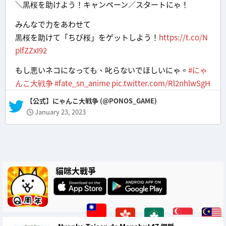
＼黒桜を助けよう！キャンペーン／スタートにゃ！
みんなで力をあわせて
黒桜を助けて「ちび桜」をゲットしよう！
https://t.co/N
plfZZxI92
もし悪いネコになっても、叱らないでほしいにゃ。
#にゃ
んこ大戦争
#fate_sn_anime
pic.twitter.com/Rl2nhlwSgH
— 【公式】にゃんこ大戦争 (@PONOS_GAME)
January 23, 2023
貓咪大戰爭