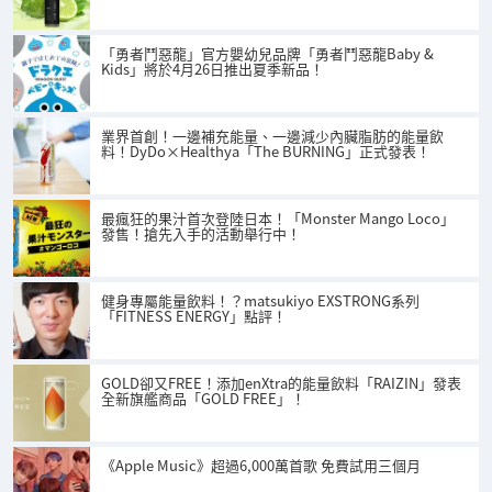
「勇者鬥惡龍」官方嬰幼兒品牌「勇者鬥惡龍Baby &
Kids」將於4月26日推出夏季新品！
業界首創！一邊補充能量、一邊減少內臟脂肪的能量飲
料！DyDo×Healthya「The BURNING」正式發表！
最瘋狂的果汁首次登陸日本！「Monster Mango Loco」
發售！搶先入手的活動舉行中！
健身專屬能量飲料！？matsukiyo EXSTRONG系列
「FITNESS ENERGY」點評！
GOLD卻又FREE！添加enXtra的能量飲料「RAIZIN」發表
全新旗艦商品「GOLD FREE」！
《Apple Music》超過6,000萬首歌 免費試用三個月