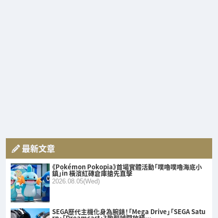
最新文章
《Pokémon Pokopia》首場實體活動「噗嚕噗嚕海底小
鎮」in 橫濱紅磚倉庫搶先直擊
2026.08.05(Wed)
SEGA歷代主機化身為腕錶！「Mega Drive」「SEGA Satu
rn」「Dreamcast」3款型號開放預…