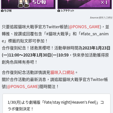
ちび桜
レアチケット
貓咪入口網站
只要追蹤貓咪大戰爭官方Twitter帳號(
@PONOS_GAME
)，並
轉推、按讚或回覆包含「#貓咪大戰爭」和「#fate_sn_anim
e」標籤的貼文即可參加！
合作復刻紀念！拯救黑櫻吧！活動舉辦時間為
2023年1月23日
(一)11:00～2023年1月30日(一)10:59
，快來參加活動獲得原
創角色與稀有券吧！
合作復刻紀念活動詳情請見
貓咪入口網站
。
關於合作活動的最新消息，請追蹤貓咪大戰爭官方Twitter帳
號(
@PONOS_GAME
)隨時關注！
1/30(月)より劇場版「Fate/stay night[Heaven's Feel]」コ
ラボ復刻決定！