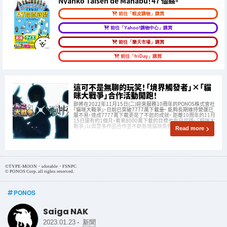
Nyanko Taisen de Manabu！47 個縣。
前往「蝦皮購物」購買
前往「Yahoo!購物中心」購買
前往「樂天市場」購買
前往「friDay」購買
這可不是無聊的玩笑！「境界觸發者」×「貓
咪大戰爭」合作活動開跑！
即將在2022年11月15日(二)迎來服務10周年的PONOS株式會社
「貓咪大戰爭」，日前已突破7777萬下載量。 能夠長期維持營運已
屬不易，達成7777萬下載更是了不起的成就。 距離10周年的11月
15日還有約1個月，看來8000萬下載的目標也指日可待。 「貓咪大
戰爭」以與眾多作品合作並不斷新增貓咪角色聞名，現
Read more
©TYPE-MOON・ufotable・FSNPC
© PONOS Corp. all rights reserved.
PONOS
Saiga NAK
-
2023.01.23
新聞