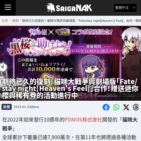
繁體中文
主頁
新聞
期待已久的復刻！貓咪大戰爭與劇場版「Fate/stay night[Heaven's Feel]」
>
>
期待已久的復刻！貓咪大戰爭與劇場版「Fate/
stay night[Heaven's Feel]」合作！贈送迷你
櫻與稀有券的活動進行中
新聞
2023.01.23(Mon)
在2022年迎來發行10週年的
PONOS株式會社
開發的「
貓咪大
戰爭
」
全球累計下載量已達7,900萬次，在第11年也將透過各種活動