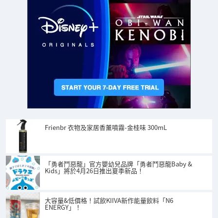
Frienbr 衣物及家居香薰噴霧-金桂味 300mL
「勇者鬥惡龍」官方嬰幼兒品牌「勇者鬥惡龍Baby &
Kids」將於4月26日推出夏季新品！
大容量&低價格！試飲KIIVA新作能量飲料「N6
ENERGY」！