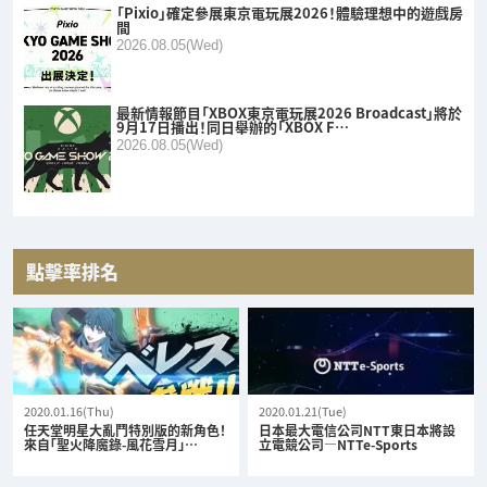
「Pixio」確定參展東京電玩展2026！體驗理想中的遊戲房
間
2026.08.05(Wed)
最新情報節目「XBOX東京電玩展2026 Broadcast」將於
9月17日播出！同日舉辦的「XBOX F…
2026.08.05(Wed)
點擊率排名
2020.01.16(Thu)
2020.01.21(Tue)
任天堂明星大亂鬥特別版的新角色！
日本最大電信公司NTT東日本將設
來自「聖火降魔錄-風花雪月」…
立電競公司—NTTe-Sports