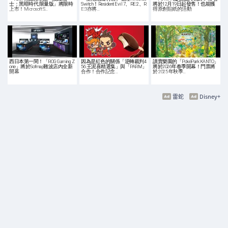
士：黑暗時代 限量版」將限時
Switch！Resident Evil 7、RE:2、R
將於12月19日起發售！也能獲
上市！Microsoft S…
E:3亦將…
得原創貼紙的活動
西日本第一間！「ROG Gaming Z
因為是紅色的關係「逆轉裁判4
讀賣樂園的「PokéPark KANTO」
one」將於Sofmap難波店內全新
56 王泥喜精選集」與「PARM」
將於2026年春季開幕！門票將
開幕
合作！合作記念…
於 2025 年秋季…
雷蛇
Disney+