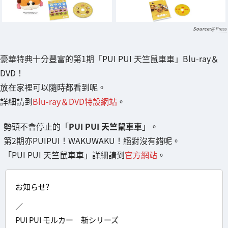
@Press
豪華特典十分豐富的第1期「PUI PUI 天竺鼠車車」Blu-ray＆
DVD！
放在家裡可以隨時都看到呢。
詳細請到
Blu-ray＆DVD特設網站
。
勢頭不會停止的「
PUI PUI 天竺鼠車車
」。
第2期亦PUIPUI！WAKUWAKU！絕對沒有錯呢。
「PUI PUI 天竺鼠車車」詳細請到
官方網站
。
お知らせ?
／
PUI PUI モルカー 新シリーズ