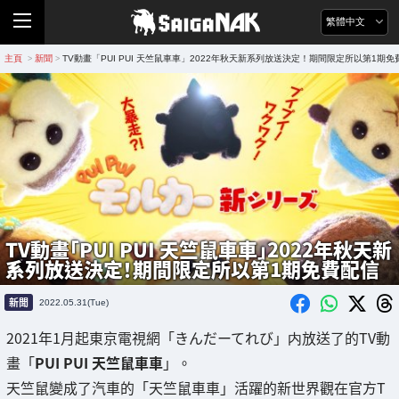
繁體中文
主頁
新聞
TV動畫「PUI PUI 天竺鼠車車」2022年秋天新系列放送決定！期間限定所以第1期免
>
>
TV動畫「PUI PUI 天竺鼠車車」2022年秋天新
系列放送決定！期間限定所以第1期免費配信
新聞
2022.05.31(Tue)
2021年1月起東京電視網「きんだーてれび」内放送了的TV動
畫「
PUI PUI 天竺鼠車車
」。
天竺鼠變成了汽車的「天竺鼠車車」活躍的新世界觀在官方T