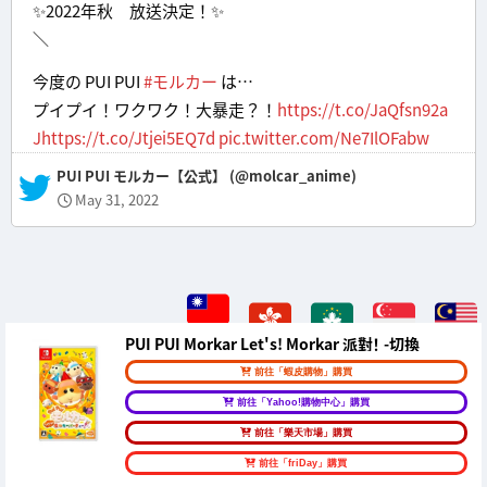
✨2022年秋 放送決定！✨
＼
今度の PUI PUI
#モルカー
は…
プイプイ！ワクワク！大暴走？！
https://t.co/JaQfsn92a
J
https://t.co/Jtjei5EQ7d
pic.twitter.com/Ne7IlOFabw
— PUI PUI モルカー【公式】 (@molcar_anime)
May 31, 2022
PUI PUI Morkar Let's! Morkar 派對！ -切換
前往「蝦皮購物」購買
前往「Yahoo!購物中心」購買
前往「樂天市場」購買
前往「friDay」購買