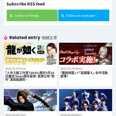
Subscribe RSS feed
Follow on Feedly
Follow on Inoreader
Related entry
相關文章
2024.05.07(Tue)
2020.05.25(Mon)
「人中之龍工作室TV#30」將於5月10
「龍族拼圖」×「惡魔獵人」 合作活動
日播出！kson擔任嘉賓，並將公布“新
登場！
作”演員甄選的…
2023.09.05(Tue)
2024.04.08(Mon)