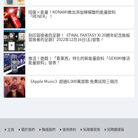
回復×能量！KONAMI推出添加檸檬酸的能量飲料
「RENER」！
刻印冒險者的足跡！《FINAL FANTASY XI 20週年紀念銘板
冒險者的足跡》2022年12月16日(五)發售！
推活！遊戲！「看東西」特化的新能量飲料「GEKIMI推活
能量飲料」發表！
《Apple Music》超過6,000萬首歌 免費試用三個月
主頁
關於我們
聯絡我們
使用條約
私隱權政策
招聘翻譯員