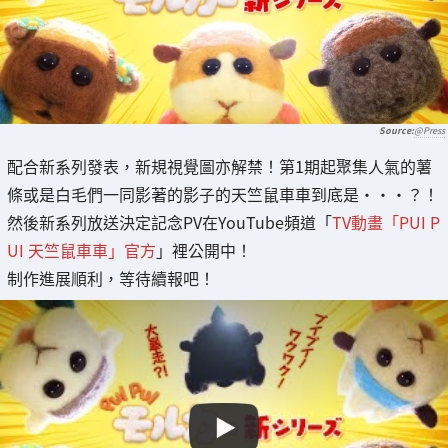
@Press
配合新系列發表，新規視覺圖亦解禁！第1期起聚集人氣的薯
條或是白毛們一同影著的影子的天竺鼠車車到底是・・・？！
然後新系列放送決定記念PV在YouTube頻道「
TV動畫「PUI P
UI 天竺鼠車車」官方
」裡公開中！
制作進展順利，等待續報吧！