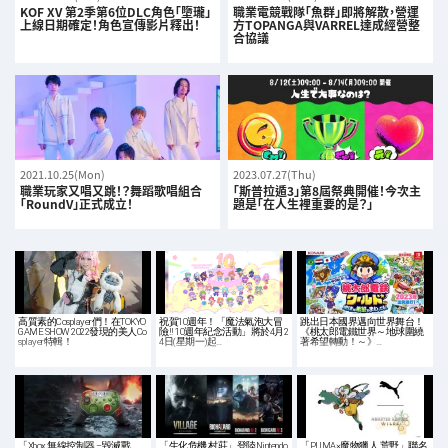
KOF XV 第2季第6位DLC角色「墮瓏」
職業電競戰隊「魚群」即將解散，營運
上線日期確定！角色宣傳影片釋出！
方TOPANGA與VARREL達成經營整
合協議
2021.10.25(Mon)
2023.07.27(Thu)
職業玩家又唱又跳！？舞蹈歌唱組合
「斯普拉遁3」第8屆祭典開催！今次主
「RoundV」正式成立！
題是「在人生裡重要的是？」
高質素的Cosplayer們！在TOKYO
祝賀10週年！「魔法氣泡大冒
跳出日本國界邁向世界舞台！
GAME SHOW 2022發現的美人Co
險!! 10週年紀念活動」將於4月2
《桃太郎電鐵世界～地球圍繞
splayer特輯！
4日(星期一)起…
著希望轉動！～》…
「Xbox 無線控制器 –毀滅戰
「生化危機 村莊」登陸Nintendo
「PUMA×魔物獵人 荒野」聯名