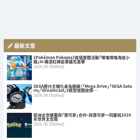
最新文章
《Pokémon Pokopia》首場實體活動「噗嚕噗嚕海底小
鎮」in 橫濱紅磚倉庫搶先直擊
2026.08.05(Wed)
SEGA歷代主機化身為腕錶！「Mega Drive」「SEGA Satu
rn」「Dreamcast」3款型號開放預…
2026.08.05(Wed)
歐洲太空總署與「寶可夢」合作。與寶可夢一同慶祝2026
年世界太空周
2026.08.05(Wed)