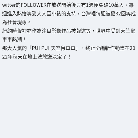
witter的FOLLOWER在放送開始後只有1週便突破10萬人・毎
週進入熱搜等受大人至小孩的支持，台灣裡每週被播32回等成
為社會現象。
紐約時報裡亦作為注目影像作品被報道等，世界中受到天竺鼠
車車熱潮！
那大人氣的「PUI PUI 天竺鼠車車」，終止全編新作動畫在20
22年秋天在地上波放送決定了！